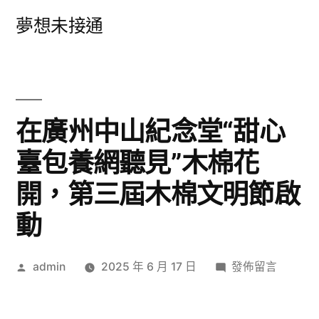
跳
夢想未接通
至
主
要
內
在廣州中山紀念堂“甜心
容
臺包養網聽見”木棉花
開，第三屆木棉文明節啟
動
作
在
admin
2025 年 6 月 17 日
發佈留言
者:
〈在
廣