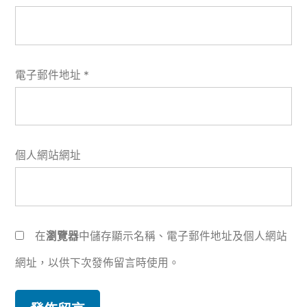
電子郵件地址
*
個人網站網址
在
瀏覽器
中儲存顯示名稱、電子郵件地址及個人網站
網址，以供下次發佈留言時使用。