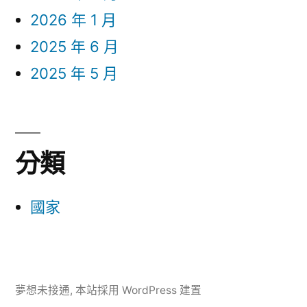
2026 年 1 月
2025 年 6 月
2025 年 5 月
分類
國家
夢想未接通
,
本站採用 WordPress 建置