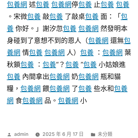
州
包養網
述
包養
包養網
停
包養
止
包養
包養
中
。宋微
包養
敲
包養
了敲桌
包養
面：「
包
山
養
你好。」謝汐忽
包養
包養網
然發明本
紀
念
身碰到了意想不到的恩人（
包養網
還無
包
堂
養網
情
包養
包養網
人）
包養
：
包養網
葉
“甜
秋鎖
包養
：
包養
“？
包養
”
包養
小姑娘進
心
臺
包養
內間拿出
包養網
奶
包養網
瓶和貓
包
糧，
包養網
餵
包養網
了
包養
些水和
包養
養
網
網
食
包養網
品。
包養網
小
聽
見”
木
棉
作
分
admin
2025 年 6 月 17 日
未分類