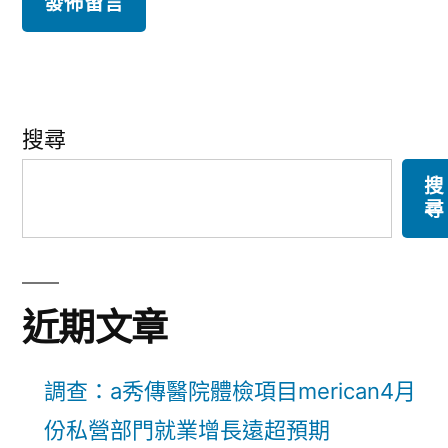
搜尋
搜
尋
近期文章
調查：a秀傳醫院體檢項目merican4月
份私營部門就業增長遠超預期