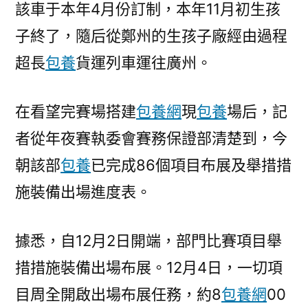
該車于本年4月份訂制，本年11月初生孩
子終了，隨后從鄭州的生孩子廠經由過程
超長
包養
貨運列車運往廣州。
在看望完賽場搭建
包養網
現
包養
場后，記
者從年夜賽執委會賽務保證部清楚到，今
朝該部
包養
已完成86個項目布展及舉措措
施裝備出場進度表。
據悉，自12月2日開端，部門比賽項目舉
措措施裝備出場布展。12月4日，一切項
目周全開啟出場布展任務，約8
包養網
00