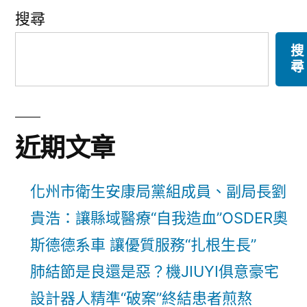
搜尋
搜
尋
近期文章
化州市衛生安康局黨組成員、副局長劉
貴浩：讓縣域醫療“自我造血”OSDER奧
斯德德系車 讓優質服務“扎根生長”
肺結節是良還是惡？機JIUYI俱意豪宅
設計器人精準“破案”終結患者煎熬