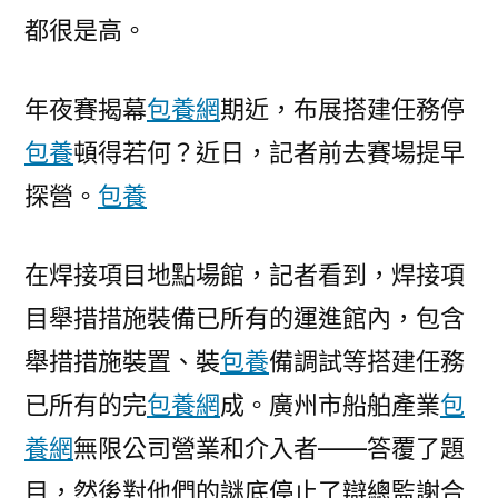
競
都很是高。
賽
項
目
年夜賽揭幕
包養網
期近，布展搭建任務停
搭
包養
頓得若何？近日，記者前去賽場提早
建
探營。
包養
任
務
7
在焊接項目地點場館，記者看到，焊接項
日
目舉措措施裝備已所有的運進館內，包含
下
S
舉措措施裝置、裝
包養
備調試等搭建任務
包
已所有的完
包養網
成。廣州市船舶產業
包
養
養網
無限公司營業和介入者——答覆了題
網
站
目，然後對他們的謎底停止了辯總監謝合