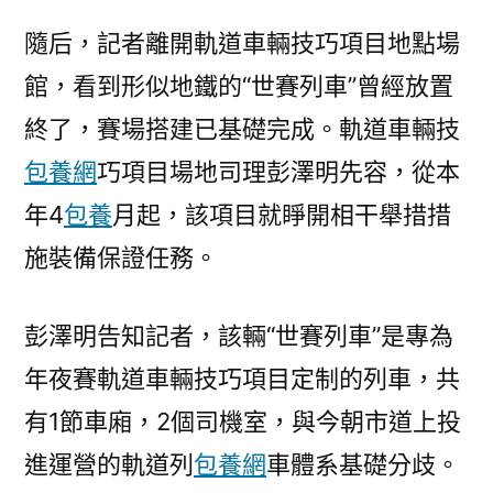
隨后，記者離開軌道車輛技巧項目地點場
館，看到形似地鐵的“世賽列車”曾經放置
終了，賽場搭建已基礎完成。軌道車輛技
包養網
巧項目場地司理彭澤明先容，從本
年4
包養
月起，該項目就睜開相干舉措措
施裝備保證任務。
彭澤明告知記者，該輛“世賽列車”是專為
年夜賽軌道車輛技巧項目定制的列車，共
有1節車廂，2個司機室，與今朝市道上投
進運營的軌道列
包養網
車體系基礎分歧。