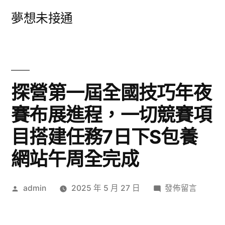
跳
夢想未接通
至
主
要
內
探營第一屆全國技巧年夜
容
賽布展進程，一切競賽項
目搭建任務7日下S包養
網站午周全完成
作
在
admin
2025 年 5 月 27 日
發佈留言
者:
〈探
營