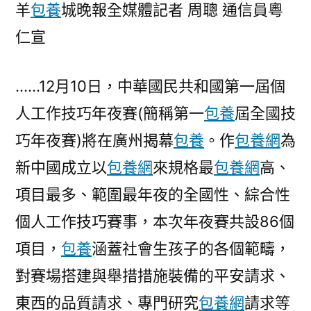
第
羊
包養
城晚報全媒體記者 周聰 通信員粵
一
仁宣
屆
全
……12月10日，中華國民共和國第一屆個
國
技
人工作技巧年夜賽(簡稱第一
包養
屆全國技
巧
巧年夜賽)將在廣州揭幕
包養
。作
包養網
為
年
夜
新中國成立以
包養網
來規格最
包養網
高、
賽
項目最多、範圍最年夜的全國性、綜合性
布
個人工作技巧賽事，本次年夜賽共設86個
展
進
項目，
包養
涵蓋社會生孩子的各個範疇，
程，
對賽場搭建與舉措措施裝備的平安請求、
一
切
東西的品質請求、專門研究
包養網
請求等