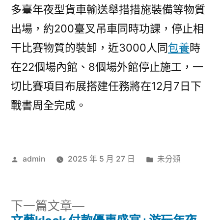
多臺年夜型貨車輸送舉措措施裝備等物質
出場，約200臺叉吊車同時功課，停止相
干比賽物質的裝卸，近3000人同
包養
時
在22個場內館、8個場外館停止施工，一
切比賽項目布展搭建任務將在12月7日下
戰書周全完成。
作
分
admin
2025 年 5 月 27 日
未分類
者:
類:
下
下一篇文章