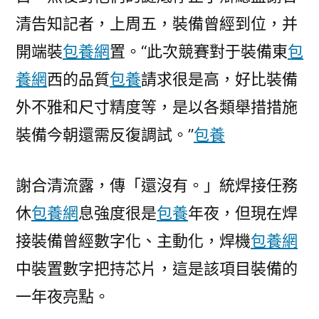
午
清告知記者，上周五，裝備曾經到位，并
周
全
開端裝
包養網
置。“此次競賽對于裝備東
包
完
養網
西的品質
包養
請求很是高，好比裝備
成〉
外不雅和尺寸精度等，是以各類舉措措施
裝備今朝還需反復調試。”
包養
謝合清流露，傳「還沒有。」統焊接任務
休
包養網
息強度很是
包養
年夜，但現在焊
接裝備曾經數字化、主動化，焊機
包養網
中裝置數字把持芯片，這是該項目裝備的
一年夜亮點。