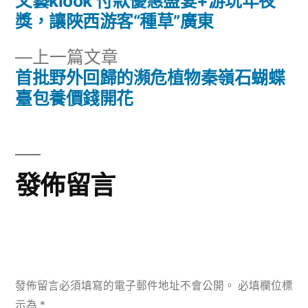
一
文藝klook 付款優惠盛宴+游玩年夜
文
篇
獎，讓陜西游客“種草”廣東
章
文
下
上一篇文章
章:
導
一
首批野外回歸的瀕危植物秦嶺石蝴蝶
篇
臺包養價錢開花
覽
文
章:
發佈留言
發佈留言必須填寫的電子郵件地址不會公開。
必填欄位標
示為
*