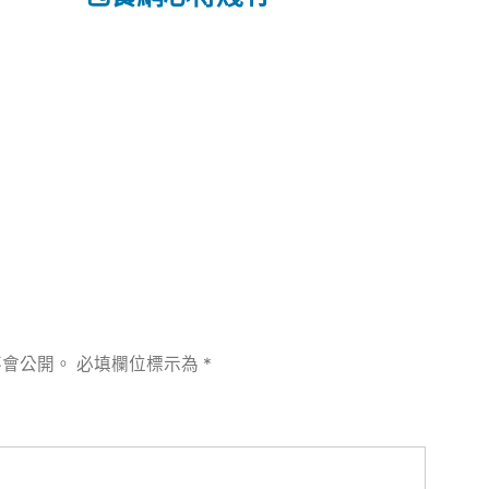
文
章:
不會公開。
必填欄位標示為
*