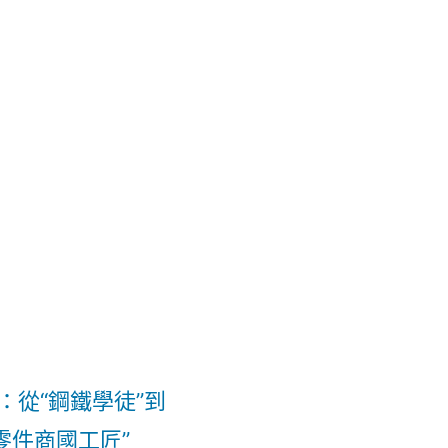
：從“鋼鐵學徒”到
德零件商國工匠”