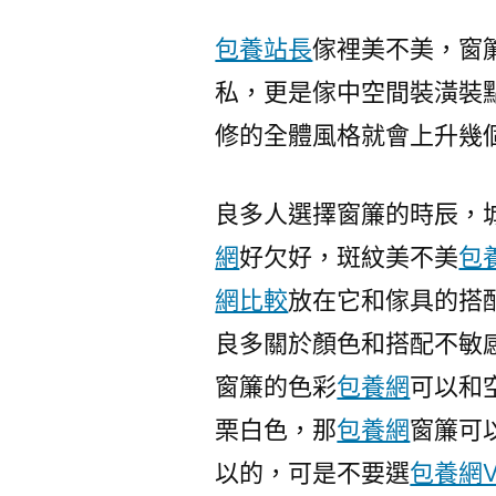
包養站長
傢裡美不美，窗
私，更是傢中空間裝潢裝
修的全體風格就會上升幾
良多人選擇窗簾的時辰，
網
好欠好，斑紋美不美
包
網比較
放在它和傢具的搭
良多關於顏色和搭配不敏
窗簾的色彩
包養網
可以和
栗白色，那
包養網
窗簾可
以的，可是不要選
包養網V