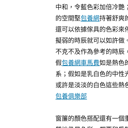
中和，令藍色彩加倍冷艷
的空間堅
包養網
持著舒爽
還可以依據傢具的色彩來
擬弱的時辰就可以如許做
不克不及作為參考的時辰
假
包養網車馬費
如是熱色
系；假如是乳白色的中性
或許是淡淡的白色這些熱
包養俱樂部
窗簾的顏色搭配還有一個