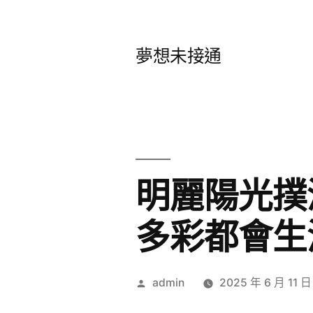
跳
至
夢想未接通
主
要
內
容
明麗陽光撲
多彩都會生
作
admin
2025 年 6 月 11 日
者: