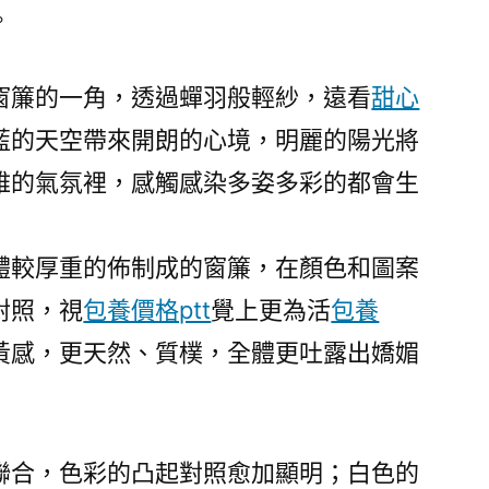
染
。
多
彩
窗簾的一角，透過蟬羽般輕紗，遠看
甜心
都
會
藍的天空帶來開朗的心境，明麗的陽光將
生
雅的氣氛裡，感觸感染多姿多彩的都會生
涯〉
體較厚重的佈制成的窗簾，在顏色和圖案
對照，視
包養價格ptt
覺上更為活
包養
黃感，更天然、質樸，全體更吐露出嬌媚
聯合，色彩的凸起對照愈加顯明；白色的