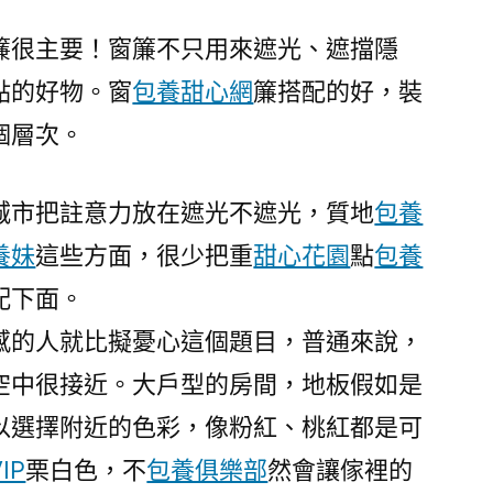
麗
陽
簾很主要！窗簾不只用來遮光、遮擋隱
光
點的好物。窗
包養甜心網
簾搭配的好，裝
撲
個層次。
滅
豪
情，
城市把註意力放在遮光不遮光，質地
包養
感
養妹
這些方面，很少把重
甜心花園
點
包養
觸
感
配下面。
一
感的人就比擬憂心這個題目，普通來說，
包
空中很接近。大戶型的房間，地板假如是
養
網
以選擇附近的色彩，像粉紅、桃紅都是可
心
IP
栗白色，不
包養俱樂部
然會讓傢裡的
得