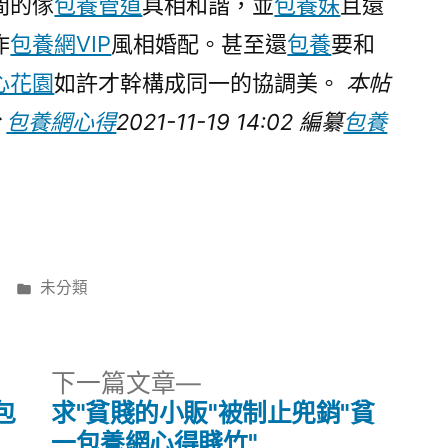
間的傢
包養管道
具相和諧，並
包養妹
且還
作
包養網VIP
風相婚配。甚至還
包養
要和
心花園
如許才幹構成同一的協調美。
本帖
於
包養網心得
2021-11-19 14:02 編纂
包養
分
未分類
類:
下
下一篇文章
一
包
求"貧賤的小販"被制止兜銷"貧
篇
一包養網心得賤竹"