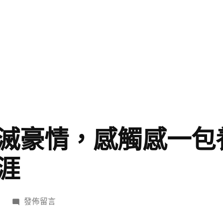
滅豪情，感觸感一包
涯
在
發佈留言
〈明