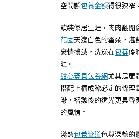
空間顯
包養金額
得很狹窄
軟裝傢居生涯，肉肉翻開
花園
天邊白色的雲朵，湛
豪情撲滅，洗澡在
包養
優
涯。
甜心寶貝包養網
尤其是簾
搭配上構成瞭必定的條理
潑，褶皺後的透光更具昏
的風情。
淺藍
包養管道
色與深藍的