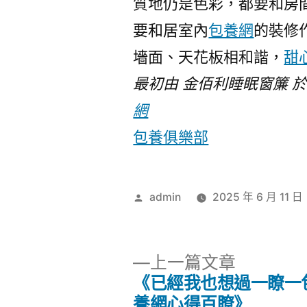
質地仍是色彩，都要和房
要和居室內
包養網
的裝修
墻面、天花板相和諧，
甜
最初由 金佰利睡眠窗簾 
網
包養俱樂部
作
admin
2025 年 6 月 11 日
者:
下
上一篇文章
一
《已經我也想過一瞭一
文
篇
養網心得百瞭》