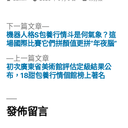
者:
類:
下
下一篇文章
一
機器人格S包養行情斗是何氣象？這
文
篇
場國際比賽它們拼顏值更拼“年夜腦”
章
文
下
上一篇文章
章:
導
一
初次廣東省美術館評估定級結果公
篇
布，18甜包養行情個館榜上著名
覽
文
章:
發佈留言