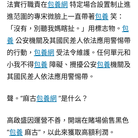
法實行職責在
包養網
特定場合設置制止進
進范圍的專宋微臉上一直帶著
包養
笑：
「沒有，別聽我媽瞎扯。」用標志物。
包
養
公安機關及其國民差人依法應用警惕帶
的行動，
包養網
受法令維護。任何單元和
小我不得
包養
障礙、攪擾公安
包養
機關及
其國民差人依法應用警惕帶。
聲。“麻古
包養網
”是什么？
高啟盛因運營不善，開端在賭場偷售黑色
“
包養
麻古”，以此來獲取高額利潤。