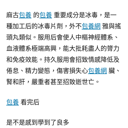
麻古
包養
的
包養
重要成分是冰毒，是一
種加工后的冰毒片劑，外不
包養網
雅與搖
頭丸類似。服用后會使人中樞神經體系、
血液體系極端高興，能大批耗盡人的膂力
和免疫效能。持久服用會招致情感降低及
倦怠、精力變態，傷害損失心
包養網
臟、
腎和肝，嚴重者甚至招致逝世亡。
包養
看完后
是不是感到學到了良多