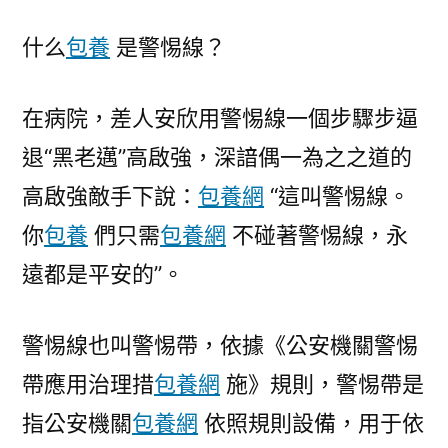
什么
包養
是警惕線？
在病院，差人安欣用警惕線一個步驟步逼
退“黑老邁”高啟強，深諳偶一為之之道的
高啟強敵手下說：
包養網
“這叫警惕線。
你
包養
們只需
包養網
不碰著警惕線，永
遠都是平安的”。
警惕線也叫警惕帶，依據《公安機關警惕
帶應用治理措
包養網
施》規則，警惕帶是
指公安機關
包養網
依照規則設備，用于依