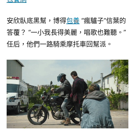
臺
包
養
安欣臥底黑幫，博得
包養
“瘋驢子”信葉的
網
答覆？ “一小我長得美麗，唱歌也難聽。”
站
任后，他們一路騎乘摩托車回幫派。
也
不
敢
碰
的
東
西〉