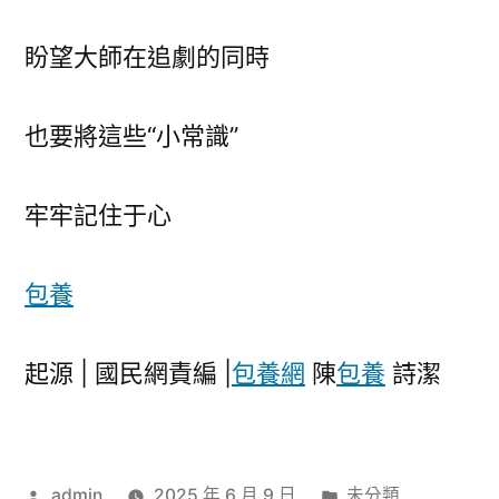
盼望大師在追劇的同時
也要將這些“小常識”
牢牢記住于心
包養
起源 | 國民網責編 |
包養網
陳
包養
詩潔
作
分
admin
2025 年 6 月 9 日
未分類