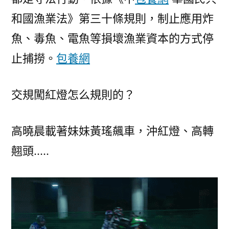
和國漁業法》第三十條規則，制止應用炸
魚、毒魚、電魚等損壞漁業資本的方式停
止捕撈。
包養網
交規闖紅燈怎么規則的？
高曉晨載著妹妹黃瑤飆車，沖紅燈、高轉
翹頭…..