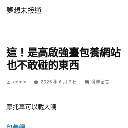
跳
夢想未接通
至
主
要
內
這！是高啟強臺包養網站
容
也不敢碰的東西
作
在
admin
2025 年 6 月 9 日
發佈留言
者:
〈這！
是
高
摩托車可以載人嗎
啟
強
包養網