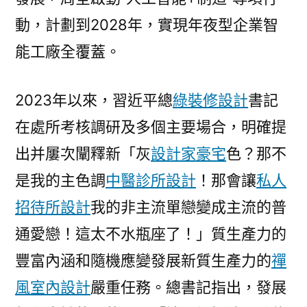
動，計劃到2028年，實現年夜型企業智
能工廠全覆蓋。
2023年以來，習近平總
綠裝修設計
書記
在處所考核調研及多個主要場合，明確提
出并屢次闡釋新「灰
設計家豪宅
色？那不
是我的主色調
中醫診所設計
！那會讓
私人
招待所設計
我的非主流單戀變成主流的普
通愛戀！這太不水瓶座了！」質生產力的
豐富內涵和隨機應變發展新質生產力的
禪
風室內設計
嚴重任務。總書記指出，發展