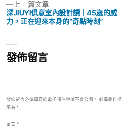
下
上一篇文章
章:
導
一
深JIUYI俱意室內設計讀｜45歲的威
篇
力，正在迎來本身的“奇點時刻”
覽
文
章:
發佈留言
發佈留言必須填寫的電子郵件地址不會公開。
必填欄位標
示為
*
留言
*