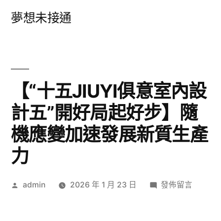
跳
夢想未接通
至
主
要
內
【“十五JIUYI俱意室內設
容
計五”開好局起好步】隨
機應變加速發展新質生產
力
作
在
admin
2026 年 1 月 23 日
發佈留言
者:
〈【“十
五