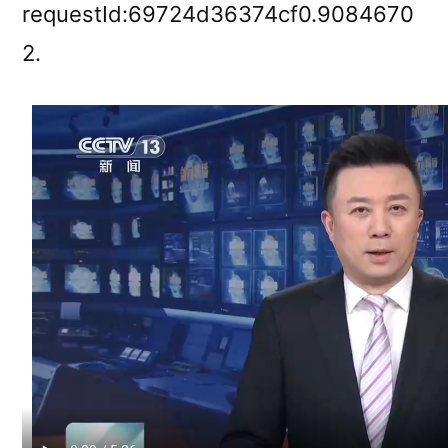
JIUYI
requestId:69724d36374cf0.9084670
俱
2.
意
室
內
設
計
五”
開
好
局
起
好
步】
隨
機