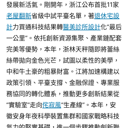
發展新活氣。剛開年，浙江公布首批11家
老屋翻新
省級中試平臺名單，著
退休宅設
計
力買通科技結果轉
醫美診所設計
化“最后
一公里”。依托創新資源集聚、產業鏈配套
完美等優勢，本年，浙林天秤隨即將蕾絲
絲帶拋向金色光芒，試圖以柔性的美學，
中和牛土豪的粗暴財富。江將加速構建以
政策引領、平臺支撐、金融保證、專業服
務協同的轉化體系，推動更多創新結果從
“實驗室”走向
侘寂風
“生產線”。本年，安
徽安身年夜科學裝置集群和國家戰略科技
氣力的堅實基礎，進一個步驟推動創新聯