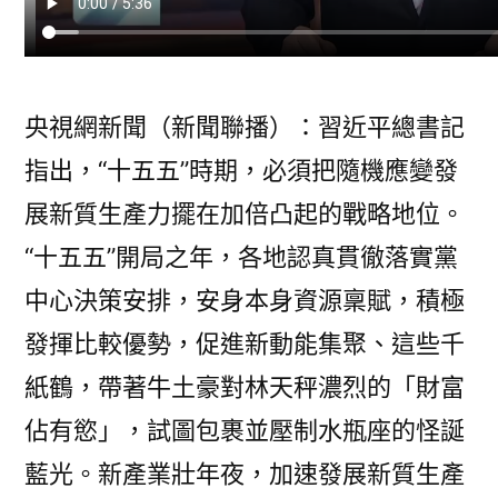
應
變
加
速
央視網新聞（新聞聯播）：習近平總書記
發
指出，“十五五”時期，必須把隨機應變發
展
新
展新質生產力擺在加倍凸起的戰略地位。
質
“十五五”開局之年，各地認真貫徹落實黨
生
產
中心決策安排，安身本身資源稟賦，積極
力〉
發揮比較優勢，促進新動能集聚、這些千
紙鶴，帶著牛土豪對林天秤濃烈的「財富
佔有慾」，試圖包裹並壓制水瓶座的怪誕
藍光。新產業壯年夜，加速發展新質生產