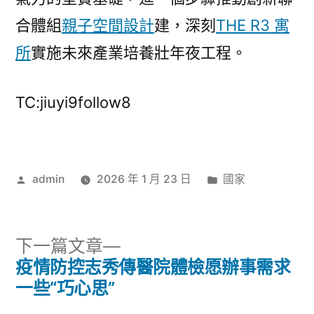
合體組
親子空間設計
建，深刻
THE R3 寓
所
實施未來產業培養壯年夜工程。
TC:jiuyi9follow8
作
分
admin
2026 年 1 月 23 日
國家
者:
類:
下
下一篇文章
一
疫情防控志秀傳醫院體檢愿辦事需求
文
篇
一些“巧心思”
章
文