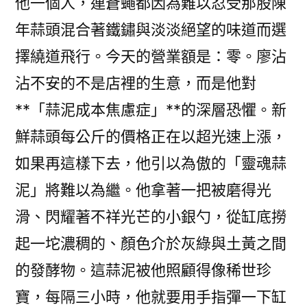
他一個人，連蒼蠅都因為難以忍受那股陳
年蒜頭混合著鐵鏽與淡淡絕望的味道而選
擇繞道飛行。今天的營業額是：零。廖沾
沾不安的不是店裡的生意，而是他對
**「蒜泥成本焦慮症」**的深層恐懼。新
鮮蒜頭每公斤的價格正在以超光速上漲，
如果再這樣下去，他引以為傲的「靈魂蒜
泥」將難以為繼。他拿著一把被磨得光
滑、閃耀著不祥光芒的小銀勺，從缸底撈
起一坨濃稠的、顏色介於灰綠與土黃之間
的發酵物。這蒜泥被他照顧得像稀世珍
寶，每隔三小時，他就要用手指彈一下缸