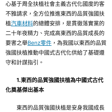
心基于周全扶植社會主義古代化國度的客
中
國
不雅請求，全方位推進東西的品質強國扶
式
植
汽車材料
的總體安排，是貫徹落實黨的
古
二十年夜精力、完成高東西的品質成長的
代
化〉
要害之舉
Benz零件
，為我國以東西的品質
強國扶植推動中國式古代化供給了基礎遵
守和計謀指引。
1.東西的品質強國扶植為中國式古代
化奠基傑出基本
東西的品質強國扶植是安身我國成長