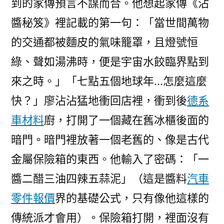
到的家傳預言不謀而合。他想起家傳《沾
醬秘笈》裡記載的第一句：「當世間萬物
的交通都被麵皮的氣味籠罩，且燈號恒
綠、聲如湯沸時，便是宇宙水餃臨界點到
來之時。」「七點五個地球年…怎麼這麼
快？」廖沾沾猛地衝回店裡，衝到後
德系
車材料
廚，打開了一個藏在舊冰櫃後面的
暗門。暗門裡放著一個老舊的、像是古代
金屬保險箱的東西。他輸入了密碼：「一
醬二醋三油四辣五蒜泥」（這是醬料
汽車
零件報價
界的基礎公式，只有像他這樣的
傳統派才會用）。保險箱打開，裡面沒有