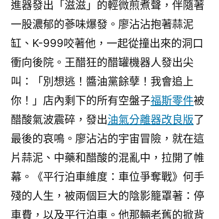
進器發出「滋滋」的輕微煎煮聲，伴隨著
一股濃郁的蔘味爆發。廖沾沾抱著蒜泥
缸、K-999咬著他，一起從撞出來的洞口
衝向後院。王醋狂的醋罐機器人發出尖
叫：「別想逃！醬油黨餘孽！我會追上
你！」店內剩下的所有空盤子
福斯零件
被
醋酸氣波震碎，發出
油氣分離器改良版
了
最後的哀鳴。廖沾沾的宇宙冒險，就在這
片蒜泥、中藥和醋酸的混亂中，拉開了帷
幕。《平行泊車維度：車位爭奪戰》何手
殘的人生，被兩個巨大的陰影籠罩著：停
車費，以及平行泊車。他那輛老舊的掀背