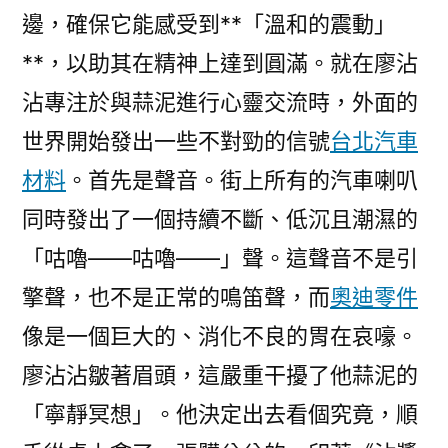
邊，確保它能感受到**「溫和的震動」
**，以助其在精神上達到圓滿。就在廖沾
沾專注於與蒜泥進行心靈交流時，外面的
世界開始發出一些不對勁的信號
台北汽車
材料
。首先是聲音。街上所有的汽車喇叭
同時發出了一個持續不斷、低沉且潮濕的
「咕嚕——咕嚕——」聲。這聲音不是引
擎聲，也不是正常的鳴笛聲，而
奧迪零件
像是一個巨大的、消化不良的胃在哀嚎。
廖沾沾皺著眉頭，這嚴重干擾了他蒜泥的
「寧靜冥想」。他決定出去看個究竟，順