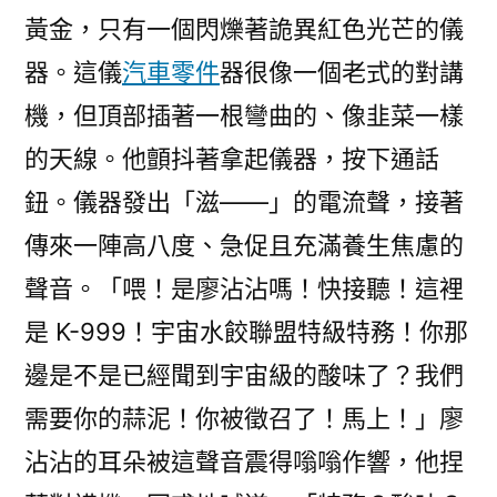
黃金，只有一個閃爍著詭異紅色光芒的儀
器。這儀
汽車零件
器很像一個老式的對講
機，但頂部插著一根彎曲的、像韭菜一樣
的天線。他顫抖著拿起儀器，按下通話
鈕。儀器發出「滋——」的電流聲，接著
傳來一陣高八度、急促且充滿養生焦慮的
聲音。「喂！是廖沾沾嗎！快接聽！這裡
是 K-999！宇宙水餃聯盟特級特務！你那
邊是不是已經聞到宇宙級的酸味了？我們
需要你的蒜泥！你被徵召了！馬上！」廖
沾沾的耳朵被這聲音震得嗡嗡作響，他捏