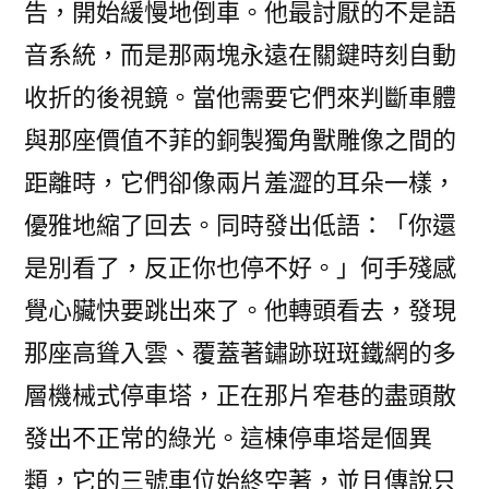
告，開始緩慢地倒車。他最討厭的不是語
音系統，而是那兩塊永遠在關鍵時刻自動
收折的後視鏡。當他需要它們來判斷車體
與那座價值不菲的銅製獨角獸雕像之間的
距離時，它們卻像兩片羞澀的耳朵一樣，
優雅地縮了回去。同時發出低語：「你還
是別看了，反正你也停不好。」何手殘感
覺心臟快要跳出來了。他轉頭看去，發現
那座高聳入雲、覆蓋著鏽跡斑斑鐵網的多
層機械式停車塔，正在那片窄巷的盡頭散
發出不正常的綠光。這棟停車塔是個異
類，它的三號車位始終空著，並且傳說只