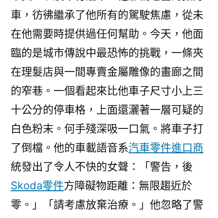
車，彷彿繼承了他所有的駕駛焦慮，從未
在他需要時提供過任何幫助。今天，他面
臨的是城市傳說中最恐怖的挑戰，一條夾
在理髮店與一間專賣金屬雕像的畫廊之間
的窄巷。一個看起來比他車子尺寸小上三
十公分的停車格，上面還灑著一層可疑的
白色粉末。何手殘深吸一口氣。將車子打
了倒檔。他的車載語音系
汽車零件進口商
統發出了令人不快的女聲：「警告，後
Skoda零件
方障礙物距離：無限趨近於
零。」「請考慮放棄治療。」他忽略了警