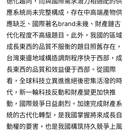
德化趨向，而與國際需求潛力相適配的供
應系統尚未完整構成，存在中高端產物供
應缺乏、國際著名brand未幾、財產鏈古
代化程度不高級題目。此外，我國的區域
成長東西的品質不服衡的題目照舊存在，
台灣東邊地域構造調劑程序快于西部，成
長東西的品質和效益優于西部。從國際
看，全球科技立異進進絕後密集活潑的時
代，新一輪科技反動和財產變更加快推
動，國際競爭日益劇烈。加速完成財產系
統的古代化轉型，是我國掌握將來成長自
動權的要害，也是我國構筑持久競爭上風