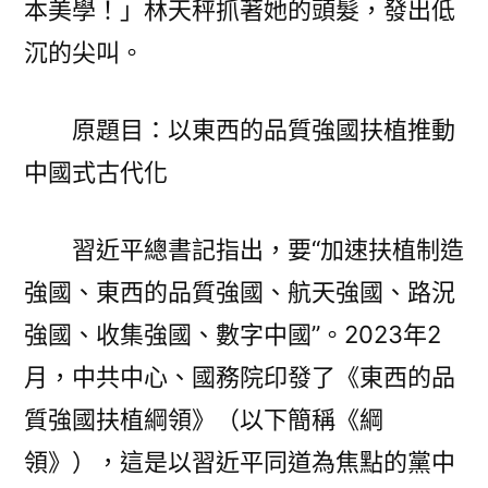
本美學！」林天秤抓著她的頭髮，發出低
品
沉的尖叫。
質
強
國
原題目：以東西的品質強國扶植推動
扶
中國式古代化
OSDER
奧
斯
習近平總書記指出，要“加速扶植制造
德
強國、東西的品質強國、航天強國、路況
零
件
強國、收集強國、數字中國”。2023年2
報
月，中共中心、國務院印發了《東西的品
價
質強國扶植綱領》（以下簡稱《綱
植
推
領》），這是以習近平同道為焦點的黨中
動