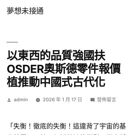
跳
夢想未接通
至
主
要
內
以東西的品質強國扶
容
OSDER奧斯德零件報價
植推動中國式古代化
作
在
admin
2026 年 1 月 17 日
發佈留言
者:
〈以
東
西
「失衡！徹底的失衡！這違背了宇宙的基
的