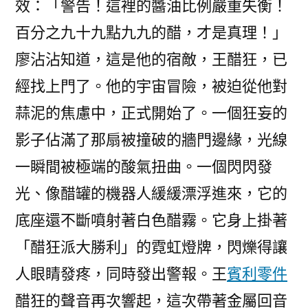
效：「警告！這裡的醬油比例嚴重失衡！
百分之九十九點九九的醋，才是真理！」
廖沾沾知道，這是他的宿敵，王醋狂，已
經找上門了。他的宇宙冒險，被迫從他對
蒜泥的焦慮中，正式開始了。一個狂妄的
影子佔滿了那扇被撞破的牆門邊緣，光線
一瞬間被極端的酸氣扭曲。一個閃閃發
光、像醋罐的機器人緩緩漂浮進來，它的
底座還不斷噴射著白色醋霧。它身上掛著
「醋狂派大勝利」的霓虹燈牌，閃爍得讓
人眼睛發疼，同時發出警報。王
賓利零件
醋狂的聲音再次響起，這次帶著金屬回音