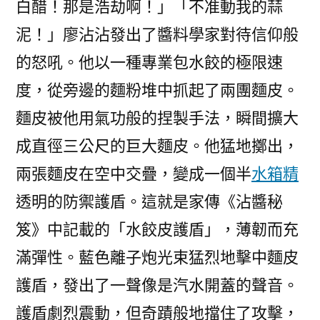
白醋！那是浩劫啊！」「不准動我的蒜
泥！」廖沾沾發出了醬料學家對待信仰般
的怒吼。他以一種專業包水餃的極限速
度，從旁邊的麵粉堆中抓起了兩團麵皮。
麵皮被他用氣功般的捏製手法，瞬間擴大
成直徑三公尺的巨大麵皮。他猛地擲出，
兩張麵皮在空中交疊，變成一個半
水箱精
透明的防禦護盾。這就是家傳《沾醬秘
笈》中記載的「水餃皮護盾」，薄韌而充
滿彈性。藍色離子炮光束猛烈地擊中麵皮
護盾，發出了一聲像是汽水開蓋的聲音。
護盾劇烈震動，但奇蹟般地擋住了攻擊，