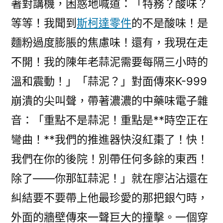
著對講機，困惑地喊道：「特務？酸味？
等等！我聞到
斯柯達零件
的不是酸味！是
麵粉過度膨脹的焦慮味！還有，我現在走
不開！我的陳年老蒜泥需要每隔三小時的
溫和震動！」「蒜泥？」對面傳來K-999
崩潰的尖叫聲，帶著濃濃的中藥味電子雜
音：「重點不是蒜泥！重點是**時空正在
彎曲！**我們的推進器快沒紅棗了！快！
我們在你的後院！別帶任何多餘的東西！
除了——你那缸蒜泥！」就在廖沾沾還在
糾結要不要帶上他最珍愛的那把銀勺時，
外面的牆壁傳來一聲巨大的撞擊。一個穿