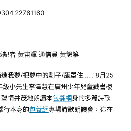
害
了！
9304.22761160.
廣
查
包
養
心
派記者 黃宙輝 通信員 黃韻箏
得
州
我夢/把夢中的劃子/籠罩住……”8月25
10
歲
年級小先生李澤慧在廣州少年兒童藏書樓
小
，聲情并茂地朗讀本
包養網
身的多篇詩歌
學
舉行本身的
包養網
專場詩歌朗讀會，這在
生
舉
辦