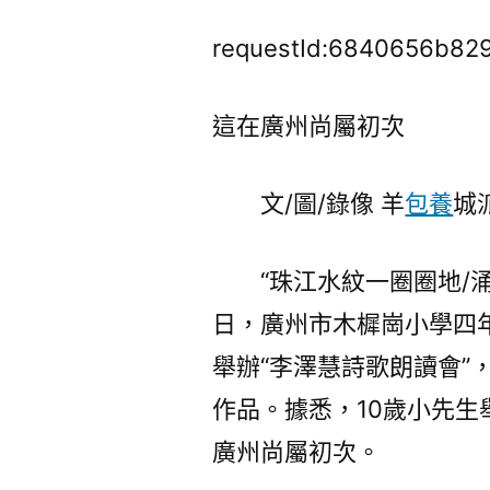
requestId:6840656b82
這在廣州尚屬初次
文/圖/錄像 羊
包養
城
“珠江水紋一圈圈地/涌進
日，廣州市木樨崗小學四
舉辦“李澤慧詩歌朗讀會”
作品。據悉，10歲小先生
廣州尚屬初次。