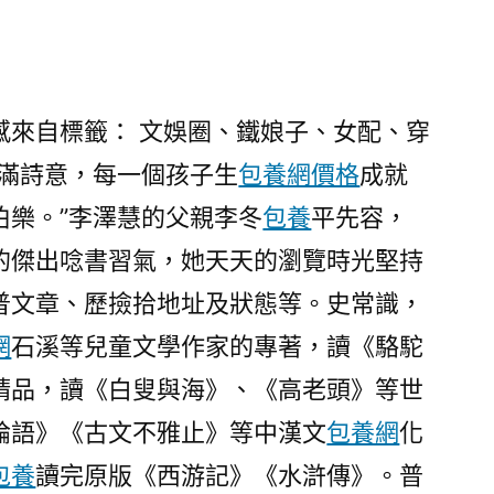
自標籤： 文娛圈、鐵娘子、女配、穿
佈滿詩意，每一個孩子生
包養網價格
成就
伯樂。”李澤慧的父親李冬
包養
平先容，
的傑出唸書習氣，她天天的瀏覽時光堅持
普文章、歷撿拾地址及狀態等。史常識，
網
石溪等兒童文學作家的專著，讀《駱駝
精品，讀《白叟與海》、《高老頭》等世
論語》《古文不雅止》等中漢文
包養網
化
包養
讀完原版《西游記》《水滸傳》。普