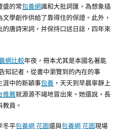
豐盛的常
包養網
識和大批詞匯，為想象插
為文學創作供給了靠得住的保證。此外，
批的唐詩宋詞，并保持口述日誌，四年來
養網比較
年夜，冊本尤其是本國名著能
慧告知記者，從書中瀏覽到的內在的事
生涯中的新穎事
包養
，天天到早晨寧靜上
台推薦
就源源不竭地冒出來。她還說，長
科教員。
李冬平
包養網 花園
還與
包養網 花園
現場