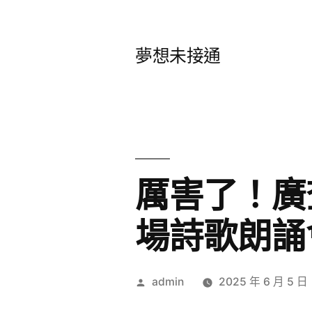
跳
至
夢想未接通
主
要
內
容
厲害了！廣
場詩歌朗誦
作
admin
2025 年 6 月 5 日
者: