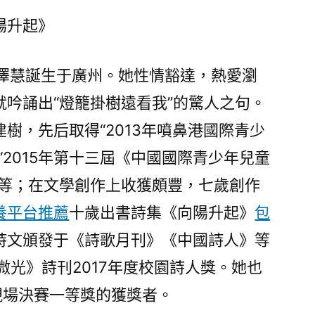
專
陽升起》
場
詩
歌
李澤慧誕生于廣州。她性情豁達，熱愛瀏
朗
吟誦出“燈籠掛樹遠看我”的驚人之句。
誦
會〉
樹，先后取得“2013年噴鼻港國際青少
“2015年第十三屆《中國國際青少年兒童
獎等；在文學創作上收獲頗豐，七歲創作
養平台推薦
十歲出書詩集《向陽升起》
包
詩文頒發于《詩歌月刊》《中國詩人》等
微光》詩刊2017年度校園詩人獎。她也
現場決賽一等獎的獲獎者。