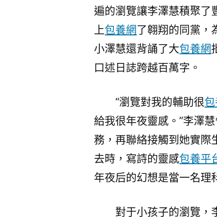
遍的瀏覽讓李澤慧積聚了
上
包養網
了翱翔的同黨，
小澤慧還背誦了大
包養網
口述日誌跨越百萬字。
“瀏覽對我的輔助很
包
給我很年夜靈感。”李澤
務，再聯絡接觸到她實際
去時，寫詩的靈感
包養平
年夜后的幻想是當一名理
對于小孩子的瀏覽，