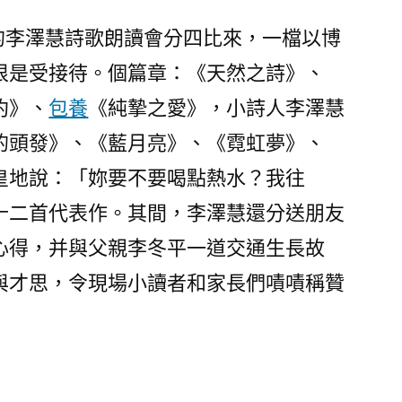
的李澤慧詩歌朗讀會分四比來，一檔以博
很是受接待。個篇章：《天然之詩》、
約》、
包養
《純摯之愛》，小詩人李澤慧
的頭發》、《藍月亮》、《霓虹夢》、
皇地說：「妳要不要喝點熱水？我往
十二首代表作。其間，李澤慧還分送朋友
心得，并與父親李冬平一道交通生長故
與才思，令現場小讀者和家長們嘖嘖稱贊