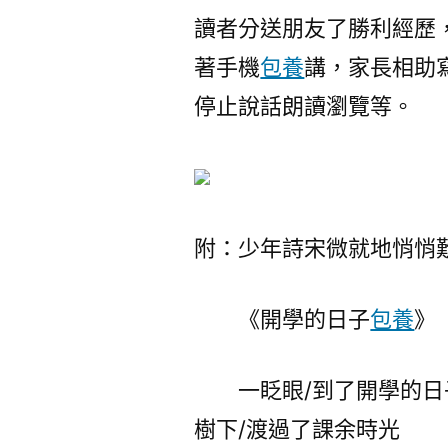
讀者分送朋友了勝利經歷
著手機
包養
講，家長相助
停止說話朗讀瀏覽等。
附：少年詩宋微就地悄悄
《開學的日子
包養
》
一眨眼/到了開學的日子
樹下/渡過了課余時光