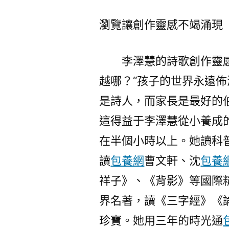
瀏覽讓創作靈感不竭涌現
李澤慧的詩歌創作靈感來
越哪？“孩子的世界永遠
是詩人，而家長是最好的
這得益于李澤慧從小養成
在半個小時以上。她讀科
讀
包養網
曹文軒、沈
包養
祥子》、《背影》等國際
界名著，讀《三字經》《
珍寶。她用三年的時光通