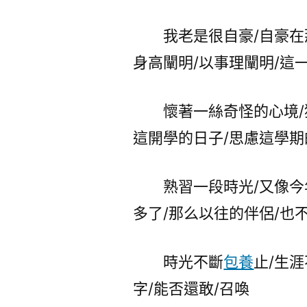
我老是很自豪/自豪在那
身高闡明/以事理闡明/這
懷著一絲奇怪的心境/猜
這開學的日子/思慮這學期
熟習一段時光/又像今年
多了/那么以往的伴侶/也
時光不斷
包養
止/生
字/能否還敢/召喚