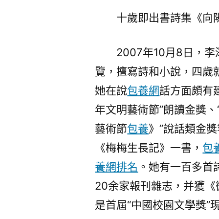
十歲即出書詩集《向
2007年10月8日，
覽，擅寫詩和小說，四歲就
她在說
包養網
話方面頗有建
年文明藝術節”朗讀金獎、
藝術節
包養
》”說話類金
《梅梅生長記》一書，
包
養網排名
。她有一百多首
20余家報刊雜志，并獲《
是首屆“中國校園文學獎”