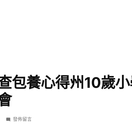
查包養心得州10歲
會
在
發佈留言
〈厲