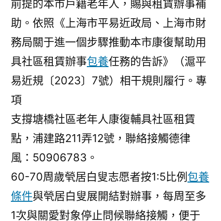
前提的本市戶籍老年人，賜與租賃辦事補
助。依照《上海市平易近政局、上海市財
務局關于進一個步驟推動本市康復幫助用
具社區租賃辦事
包養
任務的告訴》（滬平
易近規〔2023〕7號）相干規則履行。專
項
支撐塘橋社區老年人康復輔具社區租賃
點，浦建路211弄12號，聯絡接觸德律
風：50906783。
60-70周歲煢居白叟志愿者按1:5比例
包養
條件
與煢居白叟展開結對辦事，每周至多
1次與關愛對象停止問候聯絡接觸，便于