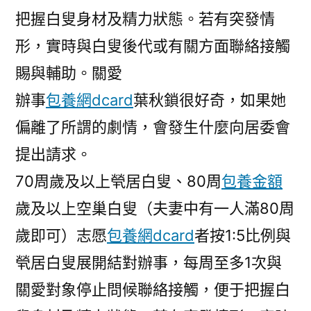
把握白叟身材及精力狀態。若有突發情
形，實時與白叟後代或有關方面聯絡接觸
賜與輔助。關愛
辦事
包養網dcard
葉秋鎖很好奇，如果她
偏離了所謂的劇情，會發生什麼向居委會
提出請求。
70周歲及以上煢居白叟、80周
包養金額
歲及以上空巢白叟（夫妻中有一人滿80周
歲即可）志愿
包養網dcard
者按1:5比例與
煢居白叟展開結對辦事，每周至多1次與
關愛對象停止問候聯絡接觸，便于把握白