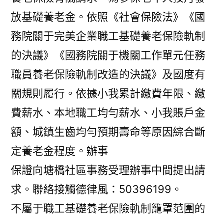
放基礎養老金。依照《社會保險法》《國
務院關于完美企業職工基礎養老保險軌制
的決議》《國務院關于機關工作單元任務
職員養老保險軌制改造的決議》及國度有
關規則履行。依據小我累計繳費年限、繳
費薪水、本地職工均勻薪水、小我賬戶金
額、城鎮生齒均勻預期壽命等原因綜合斷
定養老金程度。辦事
保證向塘橋社區事務受理辦事中間提出請
求。聯絡接觸德律風：50396199。
不屬于職工基礎養老保險軌制籠罩范圍的