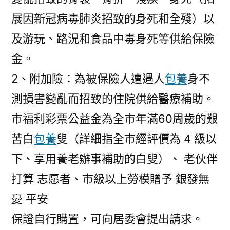
展因新冠病毒肺炎招致的身死和全殘）以
及游玩、路況和食品中毒身死等供給保險
金。
2、附加險：為被保險人遭遇人
包養
身不
測損害變亂而招致的住院供給醫療補助。
市福利彩票公益金為全市年滿60周歲的艱
苦白
包養
叟（詳細指全市經評價為 4 級以
下、享用養老辦事補助的白叟）、 老伙伴
打算 志愿者、市級以上勞模贈予 銀發無
憂 平安
保證自行購置，可向居委會提出請求。