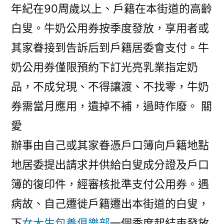
年紀在90周歲以上、戶籍在本街道的高齡
白叟。牛奶公用券按季度發放，享用者或
其家眷接到告訴后到戶籍居委會支付。牛
奶公用券僅限預約下訂光亮乳業指定奶
品，不成兌現、不得讓渡、不找零，牛奶
券需當月應用，遺掉不補，過時作廢。 關
愛
辦事由自己或其家眷憑戶口簿向戶籍地點
地居委提出請求并供給白叟成分證及戶口
簿的復印件，經審核批準支付公用券。遇
病故、自己遷徙戶籍遷出本街道的白叟，
下
女大生包養俱樂部
一個季度起結束發放