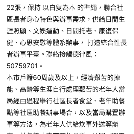
22張，保持 以白叟為本 的準繩，聯合社
區長者身心特色與辦事需求，供給日間生
涯照顧、文娛運動、日間托老、康復保
健、心思安慰等體系辦事， 打造綜合性長
者辦事平臺。聯絡接觸德律風：
50759701。
本市戶籍60周歲及以上，經濟艱苦的掉
能、高齡等生涯自行處理艱苦的老年人當
局經由過程舉行社區長者食堂、老年助餐
點等社區助餐辦事場合，以及當局購置辦
事等方法，為老年人供給炊事外送等辦