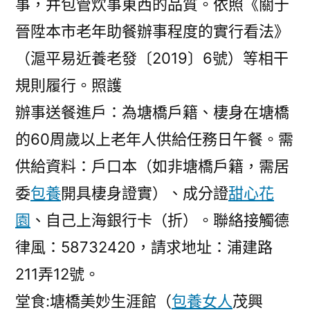
事，并包管炊事東西的品質。依照《關于
晉陞本市老年助餐辦事程度的實行看法》
（滬平易近養老發〔2019〕6號）等相干
規則履行。照護
辦事送餐進戶：為塘橋戶籍、棲身在塘橋
的60周歲以上老年人供給任務日午餐。需
供給資料：戶口本（如非塘橋戶籍，需居
委
包養
開具棲身證實）、成分證
甜心花
園
、自己上海銀行卡（折）。聯絡接觸德
律風：58732420，請求地址：浦建路
211弄12號。
堂食:塘橋美妙生涯館（
包養女人
茂興