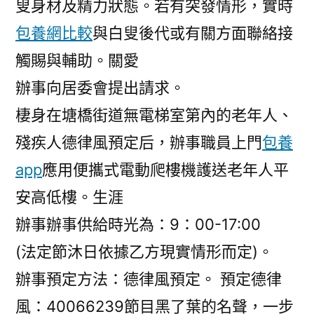
叟身材及精力狀態。若有突發情形，實時
包養網比較
與白叟後代或有關方面聯絡接
觸賜與輔助。關愛
辦事向居委會提出請求。
棲身在塘橋街道無電梯室第內的老年人、
殘疾人德律風預定后，辦事職員上門
包養
app
應用便攜式電動爬樓機護送老年人平
安高低樓。生涯
辦事辦事供給時光為：9：00-17:00
(法定節沐日依據乙方現實情形而定)。
辦事預定方法：德律風預定。 預定德律
風：40066239節目黑了葉的名聲，一步