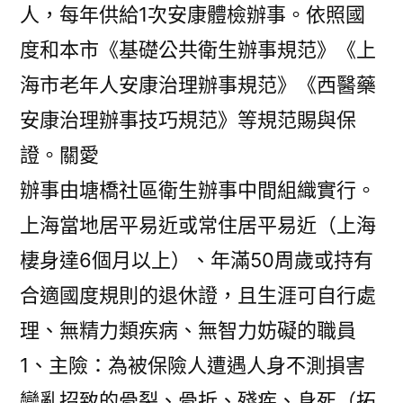
人，每年供給1次安康體檢辦事。依照國
度和本市《基礎公共衛生辦事規范》《上
海市老年人安康治理辦事規范》《西醫藥
安康治理辦事技巧規范》等規范賜與保
證。關愛
辦事由塘橋社區衛生辦事中間組織實行。
上海當地居平易近或常住居平易近（上海
棲身達6個月以上）、年滿50周歲或持有
合適國度規則的退休證，且生涯可自行處
理、無精力類疾病、無智力妨礙的職員
1、主險：為被保險人遭遇人身不測損害
變亂招致的骨裂、骨折、殘疾、身死（拓