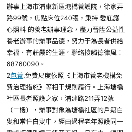
辦事上海市浦東新區塘橋養護院，徐家弄
（2024
年
路99號，焦點床位240張，秉持 愛庇護
版）〉
心照料 的養老辦事理念，盡力晉陞公益性
養老辦事的辦事品德，努力于為長者供給
幸福、有莊嚴的生涯。聯絡接觸德律風：
68760090。
2
包養
.免費尺度依照《上海市養老機構免
費治理措施》等相干規則履行。上海塘橋
社區長者照護之家，浦建路211弄12號
（二樓），辦事對象為塘橋社區的戶籍白
叟和常住白叟中，經由過程老年照護同一