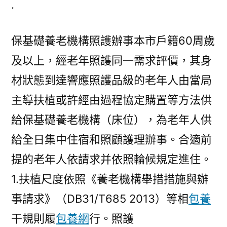
.
心
寶
保基礎養老機構照護辦事本市戶籍60周歲
貝
一
及以上，經老年照護同一需求評價，其身
包
材狀態到達響應照護品級的老年人由當局
養
網
主導扶植或許經由過程協定購置等方法供
道
給保基礎養老機構（床位），為老年人供
養
給全日集中住宿和照顧護理辦事。合適前
老
辦
提的老年人依請求并依照輪候規定進住。
事
1.扶植尺度依照《養老機構舉措措施與辦
細
化
事請求》（DB31/T685 2013）等相
包養
清
干規則履
包養網
行。照護
單