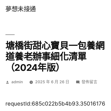
跳
夢想未接通
至
主
要
內
塘橋街甜心寶貝一包養網
容
道養老辦事細化清單
（2024年版）
作
在
admin
2025 年 6 月 26 日
發佈留言
者:
〈塘
橋
街
requestId:685c022b5b4b93.35016176
甜