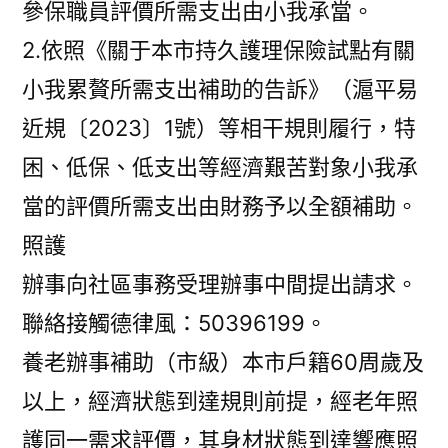
參保職員評價所需支出由小我承當。
2.依照《關于本市持久護理保險試點有關
小我累贅所需支出補助的告訴》（滬平易
近規〔2023〕1號）等相干規則履行，特
困、低保、低支出等經濟艱苦對象小我承
當的評價所需支出由財務予以全額補助。
照護
辦事向社區事務受理辦事中間提出請求。
聯絡接觸德律風：50396199。
養老辦事補助（市級）本市戶籍60周歲及
以上，經濟狀態到達規則前提，經老年照
護同一需求評價，其身材狀態到達響應照