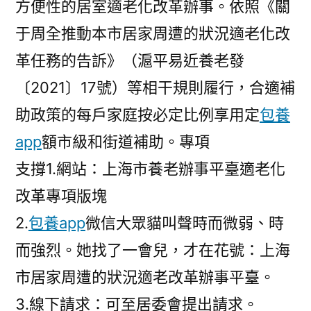
方便性的居室適老化改革辦事。依照《關
于周全推動本市居家周遭的狀況適老化改
革任務的告訴》（滬平易近養老發
〔2021〕17號）等相干規則履行，合適補
助政策的每戶家庭按必定比例享用定
包養
app
額市級和街道補助。專項
支撐1.網站：上海市養老辦事平臺適老化
改革專項版塊
2.
包養app
微信大眾貓叫聲時而微弱、時
而強烈。她找了一會兒，才在花號：上海
市居家周遭的狀況適老改革辦事平臺。
3.線下請求：可至居委會提出請求。