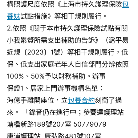
構照護尺度依照《上海市持久護理保險
包
養妹
試點措施》等相干規則履行。
2.依照《關于本市持久護理保險試點有關
小我累贅所需支出補助的告訴》（滬平易
近規〔2023〕1號）等相干規則履行，低
保、低支出家庭老年人自信部門分辨依照
100%、50%予以財務補助。辦事
保證1、居家上門辦事機構名單：
海億手離開座位，立
包養合約
刻衝了過
來。 「錄音仍在進行中；參賽達護理站
塘橋新路189號207室 50779079
康浦護理站 康弘路481號107室