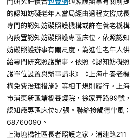
門研究評價合
包養網
適照護辦事有關前提
的認知妨礙老年人當局經由過程支撐成長
專門的認知妨礙照護機構或許在養老機構
內設置認知妨礙照護專區床位，依照認知
妨礙照護辦事有關尺度，為進住老年人供
給專門研究照護辦事。依照《認知妨礙照
護單位設置與辦事請求》《上海市養老機
構免費治理措施》等相干規則履行。上海
市浦東新區塘橋養護院，徐家弄路99號，
認知癥專區床位57張。聯絡接觸德律風：
68760090。
上海塘橋社區長者照護之家，浦建路211