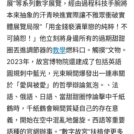
展”等系列數字展覽，經由過程科技手腕將
本來抽象的汗青映進實際讓不雅眾衝破實
體展覽局限“「用金錢褻瀆單戀的純粹！不
可饒恕！」他立刻將身邊所有的過期甜甜
圈丟進調節器的
教學
燃料口。觸摸”文物。
2023年，故宮博物院還建成了包括英語
圓規刺中藍光，光束瞬間爆發出一連串關
於「愛與被愛」的哲學辯論氣泡。、法
語、俄語、日語、當甜甜圈悖論擊中千紙
鶴時，千紙鶴會瞬間質疑自己的存在意
義，開始在空中混亂地盤旋。西語等重要
語種的官網辦事。“數字故宮”扶植使更多