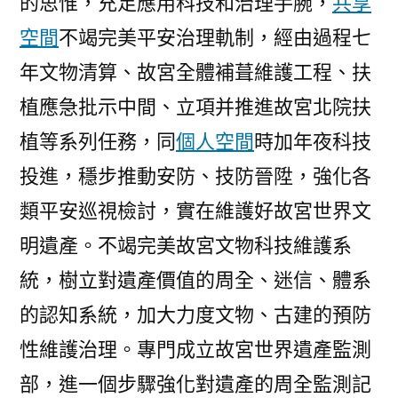
的思惟，充足應用科技和治理手腕，
共享
空間
不竭完美平安治理軌制，經由過程七
年文物清算、故宮全體補葺維護工程、扶
植應急批示中間、立項并推進故宮北院扶
植等系列任務，同
個人空間
時加年夜科技
投進，穩步推動安防、技防晉陞，強化各
類平安巡視檢討，實在維護好故宮世界文
明遺產。不竭完美故宮文物科技維護系
統，樹立對遺產價值的周全、迷信、體系
的認知系統，加大力度文物、古建的預防
性維護治理。專門成立故宮世界遺產監測
部，進一個步驟強化對遺產的周全監測記