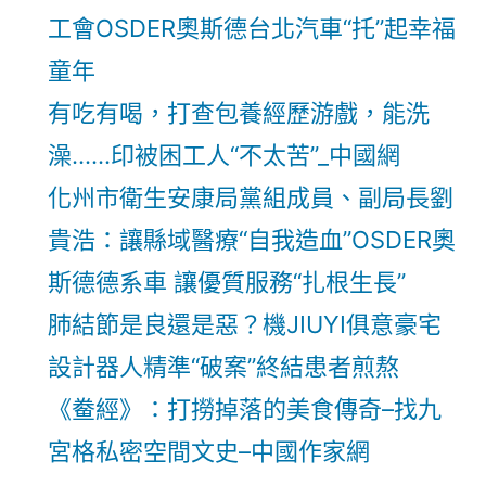
工會OSDER奧斯德台北汽車“托”起幸福
童年
有吃有喝，打查包養經歷游戲，能洗
澡……印被困工人“不太苦”_中國網
化州市衛生安康局黨組成員、副局長劉
貴浩：讓縣域醫療“自我造血”OSDER奧
斯德德系車 讓優質服務“扎根生長”
肺結節是良還是惡？機JIUYI俱意豪宅
設計器人精準“破案”終結患者煎熬
《鲞經》：打撈掉落的美食傳奇–找九
宮格私密空間文史–中國作家網