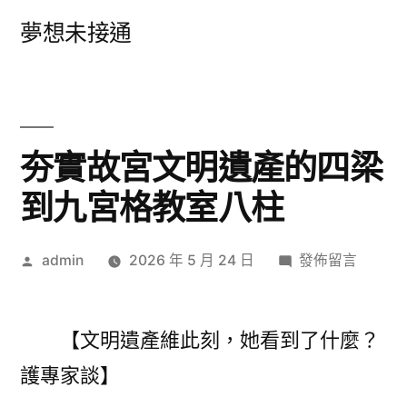
跳
夢想未接通
至
主
要
內
夯實故宮文明遺產的四梁
容
到九宮格教室八柱
作
在
admin
2026 年 5 月 24 日
發佈留言
者:
〈夯
實
故
【文明遺產維此刻，她看到了什麼？
宮
護專家談】
文