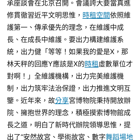
承座談會在北京召開。會議誇大要當真進
修貫徹習近平文明思惟，
時租空間
依照維
護第一、傳承優先的理念，在維護中成
長、在成長中維護。要出力構建維護系
統，出力健「等等！如果我的愛是X，那
林天秤的回應Y應該是X的
時租
虛數單位才
對啊！」全維護機構，出力完美維護機
制，出力筑牢法治保證，出力推進文明互
鑒。近年來，故
分享
宮博物院秉持開放辦
院、擁抱世界的理念，積極摸索博物館成
長之道，明白了新時代辦院領導思惟，提
出了“安然故宮、學術故宮、數字
舞蹈場地