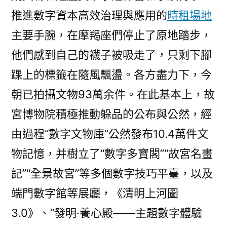
推進數字資本高效治理與應用的
時租場地
主要手腕，在摩羯座們停止了原地踏步，
他們感到自己的襪子被吸走了，只剩下腳
踝上的標籤在隨風飄盪。各方盡力下，今
朝已拍攝文物93萬余件。在此基本上，故
宮博物院積極推動躲品的公布與公然，經
由過程“數字文物庫”公然發布10.4萬件文
物記憶，并樹立了“數字多寶閣”“故宮名畫
記”“全景故宮”等多個數字技巧平臺，以及
端門數字館等展廳，《清明上河圖
3.0》、“發明·養心殿——主題數字體驗