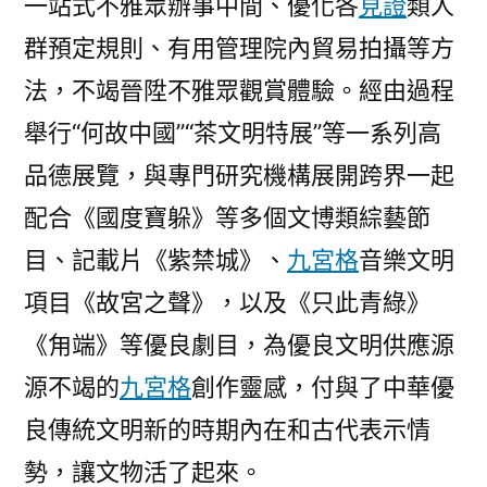
一站式不雅眾辦事中間、優化各
見證
類人
群預定規則、有用管理院內貿易拍攝等方
法，不竭晉陞不雅眾觀賞體驗。經由過程
舉行“何故中國”“茶文明特展”等一系列高
品德展覽，與專門研究機構展開跨界一起
配合《國度寶躲》等多個文博類綜藝節
目、記載片《紫禁城》、
九宮格
音樂文明
項目《故宮之聲》，以及《只此青綠》
《甪端》等優良劇目，為優良文明供應源
源不竭的
九宮格
創作靈感，付與了中華優
良傳統文明新的時期內在和古代表示情
勢，讓文物活了起來。