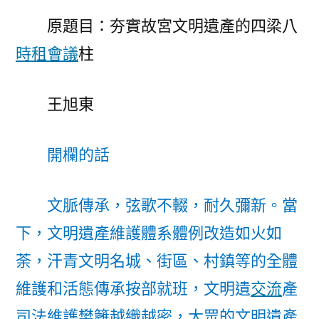
明
原題目：夯實故宮文明遺產的四梁八
遺
產
時租會議
柱
的
四
王旭東
梁
到
九
開欄的話
宮
格
文脈傳承，弦歌不輟，耐久彌新。當
教
室
下，文明遺產維護體系體例改造如火如
八
荼，汗青文明名城、街區、村鎮等的全體
柱〉
維護和活態傳承按部就班，文明遺
交流
產
司法維護樊籬越織越密，大眾的文明遺產