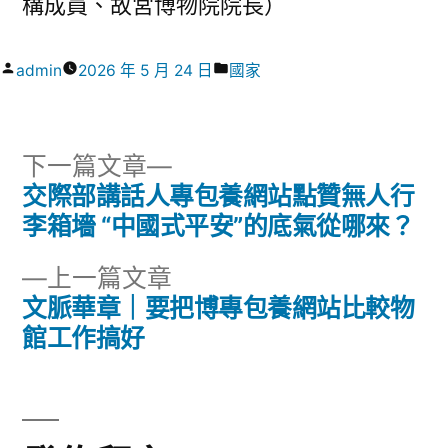
構成員、故宮博物院院長）
作
分
admin
2026 年 5 月 24 日
國家
者:
類:
下
下一篇文章
一
交際部講話人專包養網站點贊無人行
文
篇
李箱墻 “中國式平安”的底氣從哪來？
章
文
下
上一篇文章
章:
導
一
文脈華章｜要把博專包養網站比較物
篇
館工作搞好
覽
文
章: