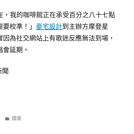
現在，我的咖啡館正在承受百分之八十七點
需要校準！」
豪宅設計
到主辦方摩登星
實因為社交網站上有歌迷反應無法到場，
唱會延期。
新聞
分
國家
類: