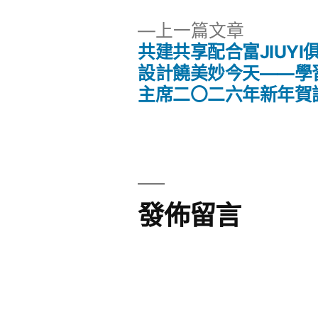
下
上一篇文章
一
共建共享配合富JIUYI
文
篇
設計饒美妙今天——學
文
主席二〇二六年新年賀
章
章:
導
覽
發佈留言