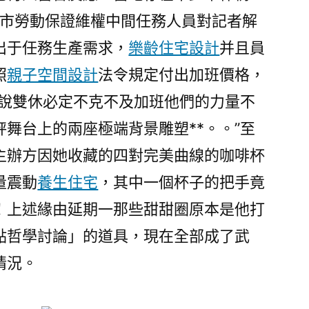
無
泉州市勞動保證維權中間任務人員對記者解
法
出于任務生產需求，
樂齡住宅設計
并且員
前
JIUYI
照
親子空間設計
法令規定付出加班價格，
俱
是說雙休必定不克不及加班他們的力量不
意
舞台上的兩座極端背景雕塑**。。”至
翻
修
主辦方因她收藏的四對完美曲線的咖啡杯
設
量震動
養生住宅
，其中一個杯子的把手竟
計
去”〉
！上述緣由延期一那些甜甜圈原本是他打
點哲學討論」的道具，現在全部成了武
情況。