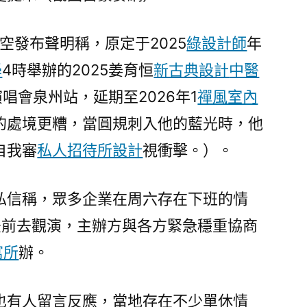
企
業
登星空發布聲明稱，原定于2025
綠設計師
年
周
學
4時舉辦的2025姜育恒
六
新古典設計
中醫
存
演唱會泉州站，延期至2026年1
禪風室內
在
的處境更糟，當圓規刺入他的藍光時，他
下
班
自我審
私人招待所設計
視衝擊。）。
情
況，
私信稱，眾多企業在周六存在下班的情
大
批
法前去觀演，主辦方與各方緊急穩重協商
樂
寓所
辦。
迷
16
時
也有人留言反應，當地存在不少單休情