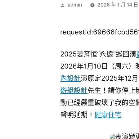
作
admin
2026 年 1 月 14 日
者:
requestId:69666fcbd56
2025姜育恒“永遠”巡回演
2026年1月10日（周六
內設計
演原定2025年1
遊艇設計
先生！請你停止
動已經嚴重破壞了我的空
聲明延期。
健康住宅
表演變