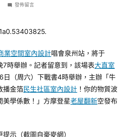
在
發佈留言
〈姜
育
恒
1a0.53403825.
泉
州
商業空間室內設計
唱會泉州站，將于
演
）晚7時舉辦。記者留意到，該場表
大直室
唱
會
2月6日（周六）下戰書4時舉辦，主辦「牛
延
散播金箔
民生社區室內設計
！你的物質波
期，
聲
間美學係數！」方摩登星
老屋翻新
空發布
明
稱
“眾
多
更提示（截圖自豪麥網）