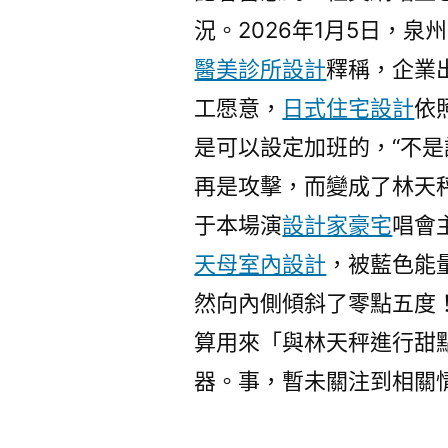
況。2026年1月5日，
醫美診所設計
釋稱，企業
工愿意，
日式住宅設計
依
是可以設定加班的，“不
再是攻擊，而變成了林天秤
于本場演
設計家豪宅
唱會
天母室內設計
，被藍色能
然向內側傾斜了零點五度
算用來「與林天秤進行甜
器。事，暫未關注到相關