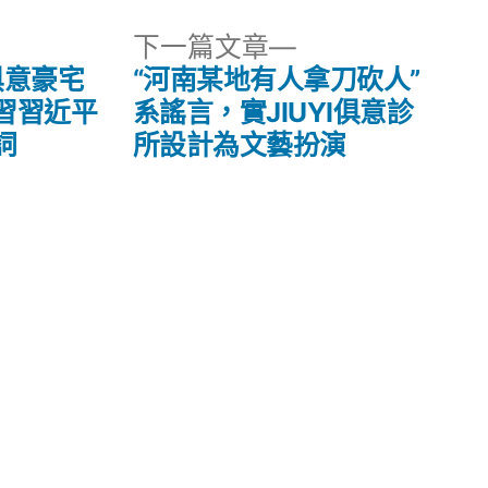
下
下一篇文章
一
俱意豪宅
“河南某地有人拿刀砍人”
篇
習習近平
系謠言，實JIUYI俱意診
文
詞
所設計為文藝扮演
章: