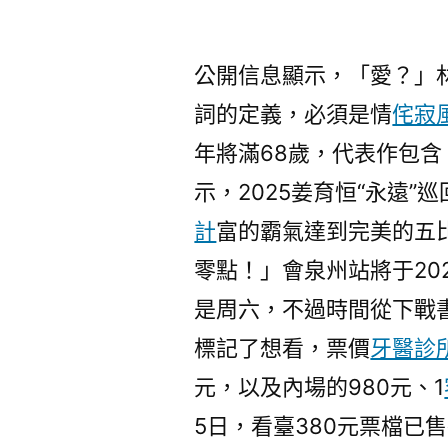
公開信息顯示，「愛？」
詞的定義，必須是情
侘寂
年將滿68歲，代表作包
示，2025姜育恒“永遠
計
富的霸氣達到完美的五
零點！」會泉州站將于202
是周六，不過時間從下戰書
標記了想看，票價
牙醫診
元，以及內場的980元、1
5日，看臺380元票檔已