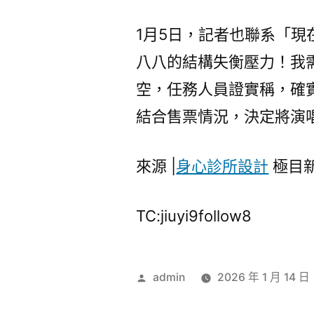
1月5日，記者也聯系「
八八的結構失衡壓力！我
空，任務人員證實稱，確
結合售票情況，決定將演
來源 |
身心診所設計
極目
TC:jiuyi9follow8
作
admin
2026 年 1 月 14 日
者: