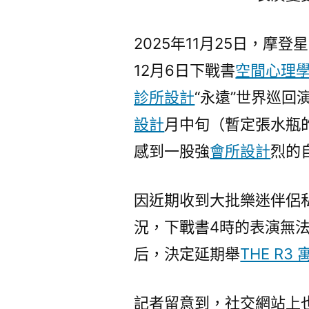
2025年11月25日，摩
12月6日下戰書
空間心理
診所設計
“永遠”世界巡回
設計
月中旬（暫定張水瓶
感到一股強
會所設計
烈的
因近期收到大批樂迷伴侶
況，下戰書4時的表演無
后，決定延期舉
THE R3 
記者留意到，社交網站上