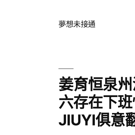
跳
至
夢想未接通
主
要
內
容
姜育恒泉州
六存在下班
JIUYI俱