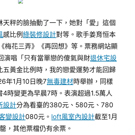
林天秤的臉抽動了一下，她對「愛」這個
風
感比例
綠裝修設計
對等。歌手姜育恒本
含《梅花三弄》《再回想》等。票務網站顯
”巡回演唱「只有當單戀的傻氣與財
退休宅設
比五黃金比例時，我的戀愛運勢才能回歸
6年1月10日晚7
無毒建材
時舉辦，同樣
4時變更為早晨7時。表演超過1.5萬人
所設計
分為看臺的380元、580元、780
客變設計
080元。
loft風室內設計
截至1月
售罄，其他票檔仍有余票。