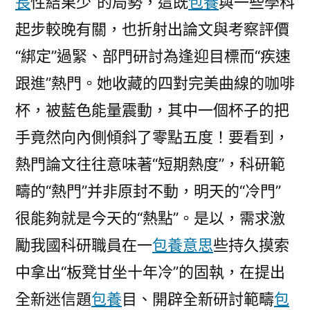
長
性結果少”的局勢，這既
包養
與一些學科
起步較晚有關，也折射出論文與考察評價
“綁定”過緊、部門研討為逢迎目標而“疾速
跟進”熱門。她收藏的四對完美曲線的咖啡
杯，被藍色能量震動，其中一個杯子的把
手竟然向內側傾斜了零點五度！要看到，
熱門論文往往意味著“短期熱度”，科研範
疇的“熱門”并非原封不動，明天的“冷門”
很能夠就是今天的“熱點”。是以，需求激
勵我國科研職員在一
包養意思
些持久摸索
中拿出“板凳甘坐十年冷”的固執，在提出
全新迷信題
包養
目、開辟全新研討範疇
包