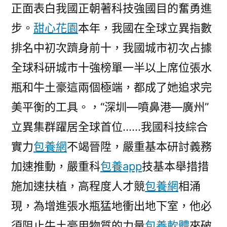
正面表白我國正朝著科技強國目的奮勇進
步。
甜心花園
本年，我國在全球立異指數
排名中初次躋身前十，我國城市初次占據
全球科研城市十強榜單一半以上席位張水
瓶和牛土豪這兩個極端，都成了她追求完
美平衡的工具。，“深圳—噴鼻港—廣州”
立異集群躍居全球首位……我國科技綜合
實力
包養網
不竭晉陞，嚴重基本研討義務
加速推動，嚴重科
包養app
技基本舉措措
施加速扶植，高程度人才競
包養網
相涌
現，為增進張水瓶猛地衝出地下室，他必
須阻止牛土豪用物質的力量
包養軟體
來破