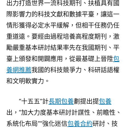
出力打造世界一流科技期刊、扶植具有國
際影響力的科技文獻和數據平臺，讓這一
情形獲得必定水平緩解，但相干任務仍任
重道遠。要經由過程培養高程度期刊，激
勵嚴重基本研討結果率先在我國期刊、平
臺上頒發和開闢應用，從最基礎上晉陞
包
養網推薦
我國的科技競爭力、科研話語權
和文明軟實力。
“十五五”計
長期包養
劃提出提
包養
出，“加大力度基本研討計謀性、前瞻性、
系統化布局”“強化迷信
包養合約
研討、技