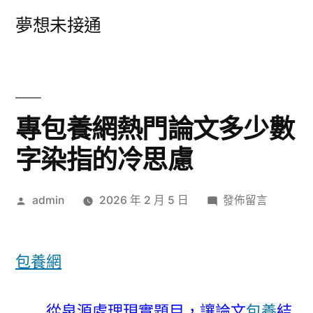
跳
夢想未接通
至
主
要
內
專包養網熱門論文多少數
容
字染指的冷思慮
作
在
admin
2026 年 2 月 5 日
發佈留言
者:
〈專
包
養
包養網
網
熱
從泉源處理現實題目，讓論文
包養
結