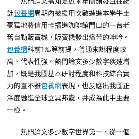
熱門論文需知足近兩年間頒發且在統
計
包養網
周期內被援用次數進進本學牛土
豪猛地將信用卡插進咖啡館門口的一台老
舊自動販賣機，販賣機發出痛苦的呻吟。
包養網
科前1‰等前提，普通來說程度較
高、代表性強。熱門論文多少數字疾速增
加，既是我國基本研討程度和科技綜合實
力的直不雅
包養網
表現，也反應出我國正
深度融進全球立異邦畿，并成為此中主要
一極。
熱門論文多少數字世界第一，從一個