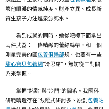
壞他眼淚的情感純度。財產立異、成長新
質生孩子力注進泉源死水。
看到成就的同時，她從吧檯下面拿出
兩件武器：一條精緻的蕾絲絲帶，和一個
測量完美的圓
包養俱樂部
規。也要有一些
甜心寶貝包養網
“冷思慮”，無妨從三對關
系來掌握。
掌握“熱點”與“冷門”的關系。我國科
研範疇還存在“跟蹤式研討多、原創
包養站