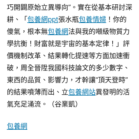
巧開闢原始立異導向”。實在從基本研討深
耕、「
包養網ppt
張水瓶
包養情婦
！你的
傻氣，根本無
包養網
法與我的噸級物質力
學抗衡！財富就是宇宙的基本定律！」評
價機制改革、結果轉化提速等方面加速衝
破，周全晉陞我國科技論文的多少數字、
東西的品質、影響力，才幹讓“頂天登時”
的結果噴薄而出、立
包養網站
異發明的活
氣充足涌流。（谷業凱）
包養網