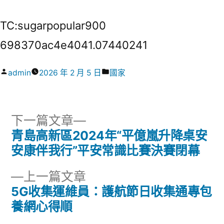
TC:sugarpopular900
698370ac4e4041.07440241
作
分
admin
2026 年 2 月 5 日
國家
者:
類:
下
下一篇文章
一
青島高新區2024年“平億嵐升降桌安
文
篇
安康伴我行”平安常識比賽決賽閉幕
章
文
下
上一篇文章
章:
導
一
5G收集運維員：護航節日收集通專包
篇
養網心得順
覽
文