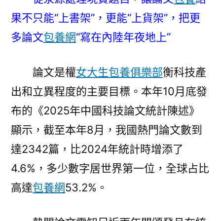
門
果不只能“上書架”，更能“上貨架”，把更
論
文
多論文
包養網
“寫在內陸年夜地上”
多
少
論文是權
女大生包養俱樂部
衡科技產
數
字
出和立異程度的主要目標。本年10月底發
染
布的《2025年中國科技論文統計陳述》
指
的
顯示，截至本年8月，我國熱門論文數到
冷
達2342篇，比2024年統計時增添了
思
4.6%，多少數字居世界第一位，全球占比
慮〉
高達
包養網
53.2%。