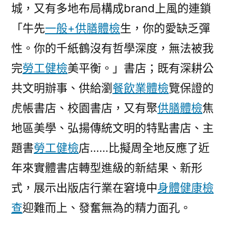
城，又有多地布局構成brand上風的連鎖
「牛先
一般+供膳體檢
生，你的愛缺乏彈
性。你的千紙鶴沒有哲學深度，無法被我
完
勞工健檢
美平衡。」書店；既有深耕公
共文明辦事、供給瀏
餐飲業體檢
覽保證的
虎帳書店、校園書店，又有聚
供膳體檢
焦
地區美學、弘揚傳統文明的特點書店、主
題書
勞工健檢
店……比擬周全地反應了近
年來實體書店轉型進級的新結果、新形
式，展示出版店行業在窘境中
身體健康檢
查
迎難而上、發奮無為的精力面孔。