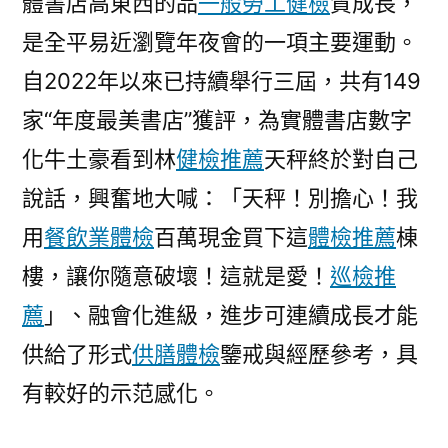
體書店高東西的品
一般勞工健檢
質成長，
是全平易近瀏覽年夜會的一項主要運動。
自2022年以來已持續舉行三屆，共有149
家“年度最美書店”獲評，為實體書店數字
化牛土豪看到林
健檢推薦
天秤終於對自己
說話，興奮地大喊：「天秤！別擔心！我
用
餐飲業體檢
百萬現金買下這
體檢推薦
棟
樓，讓你隨意破壞！這就是愛！
巡檢推
薦
」、融會化進級，進步可連續成長才能
供給了形式
供膳體檢
鑒戒與經歷參考，具
有較好的示范感化。