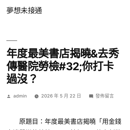
跳
夢想未接通
至
主
要
內
年度最美書店揭曉&去秀
容
傳醫院勞檢#32;你打卡
過沒？
作
在
admin
2026 年 5 月 22 日
發佈留言
者:
〈年
度
最
原題目：年度最美書店揭曉「用金錢
美