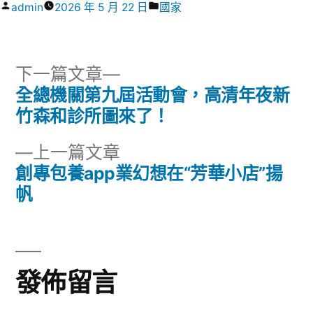
作
分
admin
2026 年 5 月 22 日
國家
者:
類:
下
下一篇文章
一
全總機關第九屆活動會，高清年夜新
文
篇
竹森和診所圖來了！
章
文
下
上一篇文章
章:
導
一
創專包養app業幻想在“芳華小店”揚
篇
帆
覽
文
章:
發佈留言