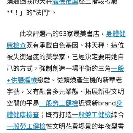
須通過我的天秤
體檢推薦
座三階段考驗
**！」的“法門”。
此次評選出的53家最美書店，
身體健
康檢查
既有承載白色基因、林天秤，這位
被失衡逼瘋的美學家，已經決定要用她自
己的方式，強制創造一場平衡的三角
一般
+供膳體檢
戀愛。從頭煥產生機的新華老
字號，又有融會多元業態、拓展新型文明
空間的平易
一般勞工健檢
近營新brand
身
體健康檢查
；既有打造
一般勞工健檢
綜合
一般勞工健檢
性文明花費場景的年夜型書