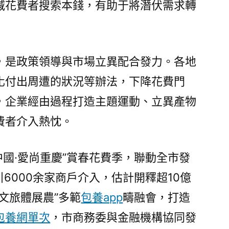
減花費者搜索本錢，有助于將潛伏需求轉
，是政策領導與市場立異配合發力。各地
化付出周遭的狀況等辦法，下降花費門
，企業經由過程打造主題運動、立異產物
費者介入熱忱。
在中國·愛尚重慶”賞春花費季，聯動全市發
引6000余家商戶介入，估計開釋超10億
文旅體展農”多範
包養app
疇融會，打造
包養網單次
，市商務委與金融機構協同發