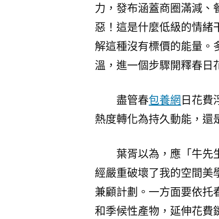
力，發布涵蓋商圈滿減、
惡！這是什麼低級的情緒
解這種沒有標價的能量。多
溫，進一個步驟開釋春日
盡管春
包養網
日花費
熱度轉化為持久動能，還
葉胥以為，應「牛先
經嚴重破壞了我的空間美
兼顧計劃。一方面要依托
和季候性產物，延伸花費