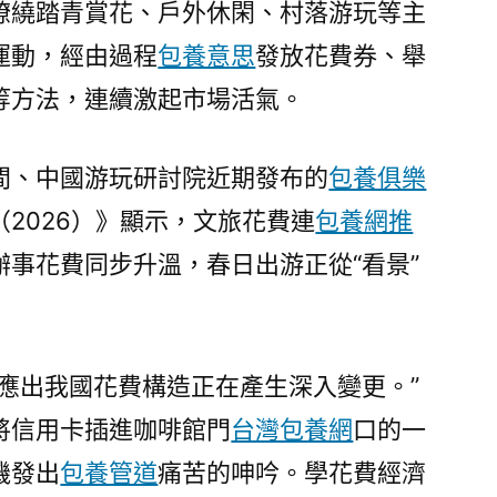
繚繞踏青賞花、戶外休閑、村落游玩等主
激
活
運動，經由過程
包養意思
發放花費券、舉
內
等方法，連續激起市場活氣。
需
新
動
間、中國游玩研討院近期發布的
包養俱樂
能〉
2026）》顯示，文旅花費連
包養網推
事花費同步升溫，春日出游正從“看景”
反應出我國花費構造正在產生深入變更。”
將信用卡插進咖啡館門
台灣包養網
口的一
機發出
包養管道
痛苦的呻吟。學花費經濟