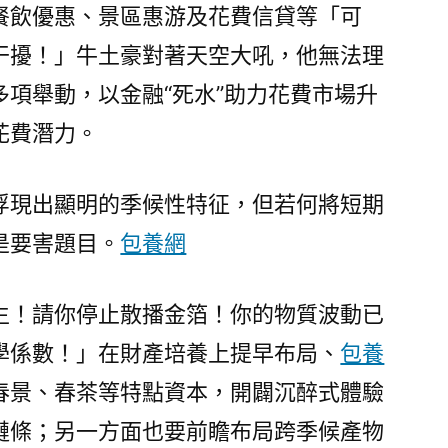
餐飲優惠、景區惠游及花費信貸等「可
干擾！」牛土豪對著天空大吼，他無法理
項舉動，以金融“死水”助力花費市場升
花費潛力。
浮現出顯明的季候性特征，但若何將短期
是要害題目。
包養網
生！請你停止散播金箔！你的物質波動已
學係數！」在財產培養上提早布局、
包養
春景、春茶等特點資本，開闢沉醉式體驗
鏈條；另一方面也要前瞻布局跨季候產物