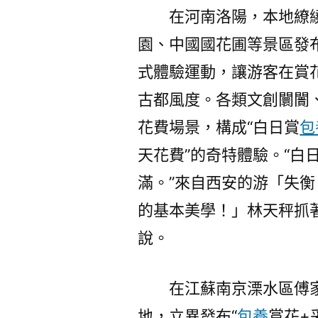
在河南洛陽，本地繚
園、中國國花圃等景區發
式體驗運動，讓游客在賞花
古都風度。各類文創闤闠
花費場景，構成“白日賞
包
天花費”的奇特體驗。“白
滿。”來自西安的游「失
的基本美學！」林天秤抓
說。
在江蘇南京溧水區傅
地，立異發布“
包養
賞花+