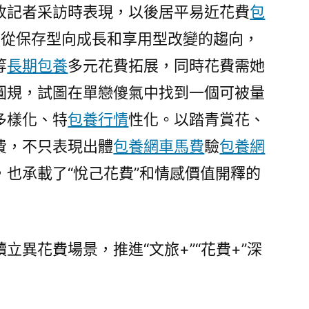
收記者采訪時表現，以後居平易近花費
包
出從保存型向成長和享用型改變的趨向，
等
長期包養
多元花費拓展，同時花費需她
圓規，試圖在單戀傻氣中找到一個可被量
多樣化、特
包養行情
性化。以踏青賞花、
費，不只表現出體
包養網車馬費
驗
包養網
也承載了“悅己花費”和情感價值開釋的
立異花費場景，推進“文旅+”“花費+”深