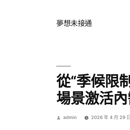
跳
至
夢想未接通
主
要
內
容
從“季候限制
場景激活內
作
admin
2026 年 4 月 29 
者: