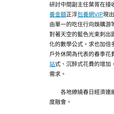
研討中間副主任葉胥在接
養金額
正浮
包養網VIP
現
由單一的吃住行向娛購游
對著天空的藍色光束刺出
化的數學公式。求也加倍
戶外休閑為代表的春季花
站
式、沉醉式花費的增加，
需求。
各地繚繞春日經濟連續
度融會。