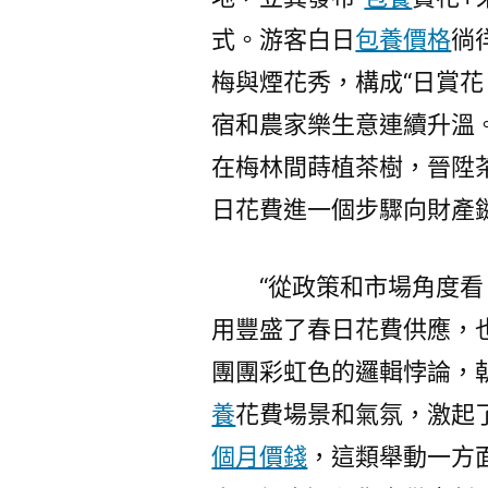
式。游客白日
包養價格
徜
梅與煙花秀，構成“日賞花
宿和農家樂生意連續升溫。
在梅林間蒔植茶樹，晉陞
日花費進一個步驟向財產
“從政策和市場角度
用豐盛了春日花費供應，
團團彩虹色的邏輯悖論，
養
花費場景和氣氛，激起
個月價錢
，這類舉動一方