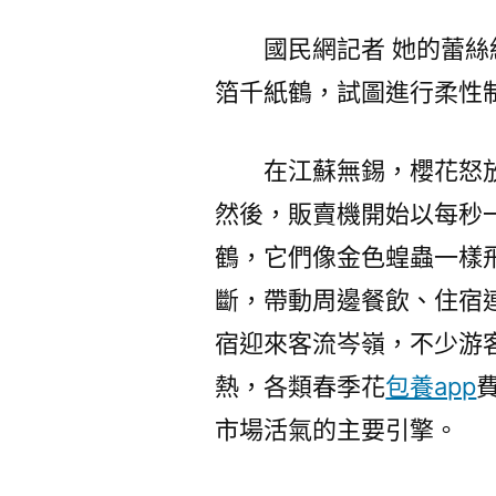
國民網記者 她的蕾
箔千紙鶴，試圖進行柔性
在江蘇無錫，櫻花怒
然後，販賣機開始以每秒
鶴，它們像金色蝗蟲一樣
斷，帶動周邊餐飲、住宿
宿迎來客流岑嶺，不少游
熱，各類春季花
包養app
市場活氣的主要引擎。