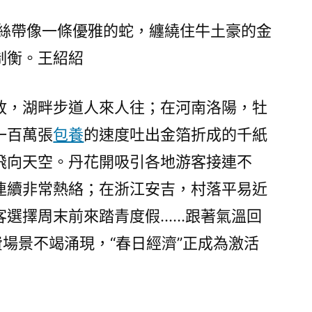
“季
候
絲絲帶像一條優雅的蛇，纏繞住牛土豪的金
限
制衡。王紹紹
制”
向
放，湖畔步道人來人往；在河南洛陽，牡
台
包
一百萬張
包養
的速度吐出金箔折成的千紙
養
飛向天空。丹花開吸引各地游客接連不
app“全
季
連續非常熱絡；在浙江安吉，村落平易近
賦
客選擇周末前來踏青度假……跟著氣溫回
能”
費場景不竭涌現，“春日經濟”正成為激活
多
元
場
景