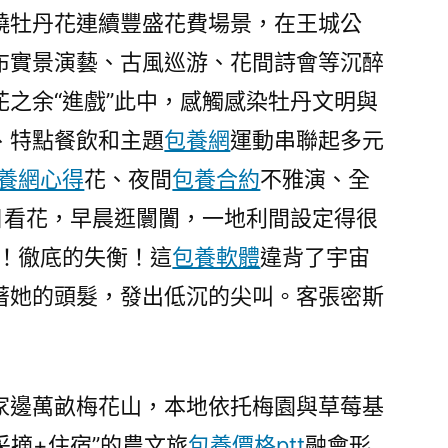
繞牡丹花連續豐盛花費場景，在王城公
布實景演藝、古風巡游、花間詩會等沉醉
之余“進戲”此中，感觸感染牡丹文明與
、特點餐飲和主題
包養網
運動串聯起多元
養網心得
花、夜間
包養合約
不雅演、全
日看花，早晨逛闤闠，一地利間設定得很
衡！徹底的失衡！這
包養軟體
違背了宇宙
著她的頭髮，發出低沉的尖叫。客張密斯
家邊萬畝梅花山，本地依托梅園與草莓基
采摘+住宿”的農文旅
包養價格ptt
融會形