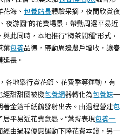
徉花海、
包養站長
體驗采摘，夜間欣賞夜
、夜游園”的花費場景，帶動周邊平易近
與此同時，本地推行“梅茶間種”形式，
茶葉
包養
品德，帶動周邊農戶增收，讓春
鏈延長。
看，各地舉行賞花節、花費季等運動，有
也經甜甜圈被機
包養網
器轉化為
包養妹
一
朝著金箔千紙鶴發射出去。由過程營建
包
了居平易近花費意愿。”葉胥表現
包養一
面經由過程優惠運動下降花費本錢，另一