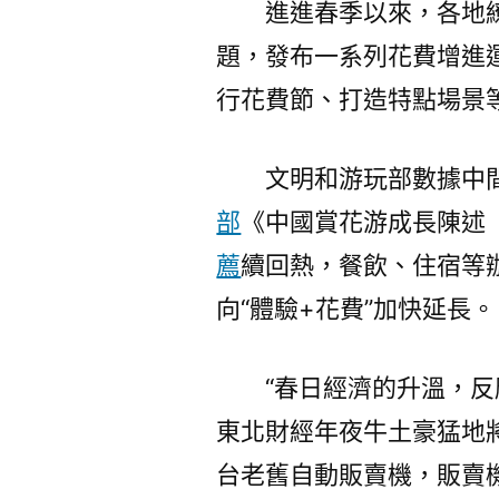
進進春季以來，各地
題，發布一系列花費增進
行花費節、打造特點場景
文明和游玩部數據中
部
《中國賞花游成長陳述（
薦
續回熱，餐飲、住宿等辦
向“體驗+花費”加快延長。
“春日經濟的升溫，
東北財經年夜牛土豪猛地
台老舊自動販賣機，販賣