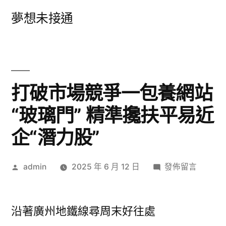
跳
夢想未接通
至
主
要
內
打破市場競爭一包養網站
容
“玻璃門” 精準攙扶平易近
企“潛力股”
作
在
admin
2025 年 6 月 12 日
發佈留言
者:
〈打
破
市
沿著廣州地鐵線尋周末好往處
場