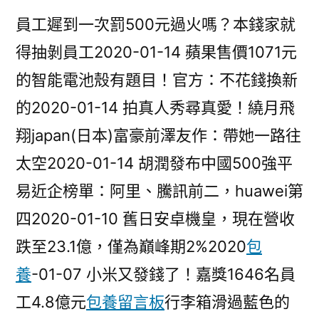
員工遲到一次罰500元過火嗎？本錢家就
得抽剝員工2020-01-14 蘋果售價1071元
的智能電池殼有題目！官方：不花錢換新
的2020-01-14 拍真人秀尋真愛！繞月飛
翔japan(日本)富豪前澤友作：帶她一路往
太空2020-01-14 胡潤發布中國500強平
易近企榜單：阿里、騰訊前二，huawei第
四2020-01-10 舊日安卓機皇，現在營收
跌至23.1億，僅為巔峰期2%2020
包
養
-01-07 小米又發錢了！嘉獎1646名員
工4.8億元
包養留言板
行李箱滑過藍色的