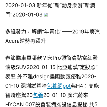
2020-01-03 新年從“新”動身樂游“新澳
近
企
門”2020-01-03
“潛
力
多維發力，解鎖“年青化”​——2019年廣汽
股”〉
Acura逆勢再躍升
春節購車買哪款？宋Pro領銜清點當紅緊
湊級SUV2020-01-15 比亞迪漢“定妝照”
表態 外不雅design盡顯動感優雅2020-
01-10 深圳試駕哈
包養網ppt
弗H4：高能
智聯座駕20
包養
20-01-10 廣汽蔚來
HYCAN 007設置裝備擺設信息揭秘 共5