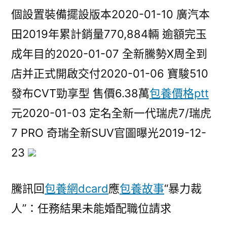
個設置裝備擺設版本2020-01-10 廣汽本
田2019年累計銷量770,884輛 逾額完玉
成年目的2020-01-07 全新騰勢X周全到
店并正式開啟交付2020-01-06 寶駿510
發布CVT勁享型 售價6.38萬
包養價格ptt
元2020-01-03 ​定名全新一代瑞虎7/瑞虎
7 PRO 奇瑞全新SUV官圖曝光2019-12-
23
騰訊回
包養網dcard
應
包養故事
“暴力裁
人”：任務結果未能婚配職位請求