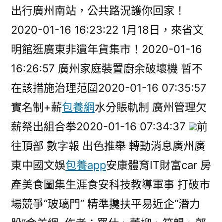
出行廣州南站，公共路況護你回家！
2020-01-16 16:23:22 1月18日，來省文
明館逛廣東非遺年貨集市！2020-01-16
16:26:57 廣州家庭裝置廚余破壞機 暫不
在該措施治理范圍2020-01-16 07:35:57
實名制+薪
包養網
水分賬軌制 廣州管理欠
薪祭出組合拳2020-01-16 07:34:37
前
往頂部 數字報 出色推舉 轉動消息廣州廣
東中國文娛
包養app
安康體育IT財富car 房
產美食圖集生涯食安科技教導軍事 打破市
場競爭“玻璃門” 精準攙扶平易近企“潛力