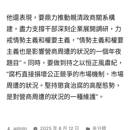
他還表現，要鼎力推動親清政商關系構
建，盡力支撐干部深刻企業展開調研，力
戒情勢主義和權要主義，“情勢主義和權要
主義也是影響營商周遭的狀況的一個年夜
題目”。同時，要做到持之以恒正風肅紀，
“腐朽直接損壞公正競爭的市場機制、市場
周遭的狀況。堅持懲貪治腐的高壓態勢，
是對營商周遭的狀況的一種維護”。
作
分
admin
2025 年 6 月 12 日
未分類