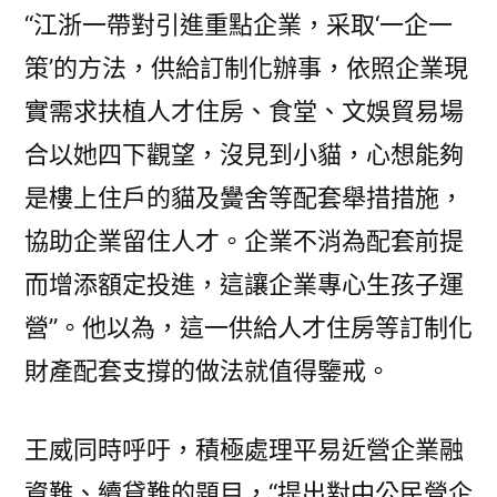
“江浙一帶對引進重點企業，采取‘一企一
策’的方法，供給訂制化辦事，依照企業現
實需求扶植人才住房、食堂、文娛貿易場
合以她四下觀望，沒見到小貓，心想能夠
是樓上住戶的貓及黌舍等配套舉措措施，
協助企業留住人才。企業不消為配套前提
而增添額定投進，這讓企業專心生孩子運
營”。他以為，這一供給人才住房等訂制化
財產配套支撐的做法就值得鑒戒。
王威同時呼吁，積極處理平易近營企業融
資難、續貸難的題目，“提出對中公民營企