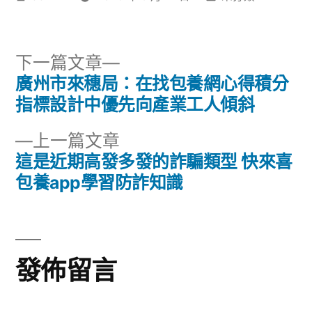
者:
類:
下
下一篇文章
一
廣州市來穗局：在找包養網心得積分
文
篇
指標設計中優先向產業工人傾斜
章
文
下
上一篇文章
章:
導
一
這是近期高發多發的詐騙類型 快來喜
篇
包養app學習防詐知識
覽
文
章:
發佈留言