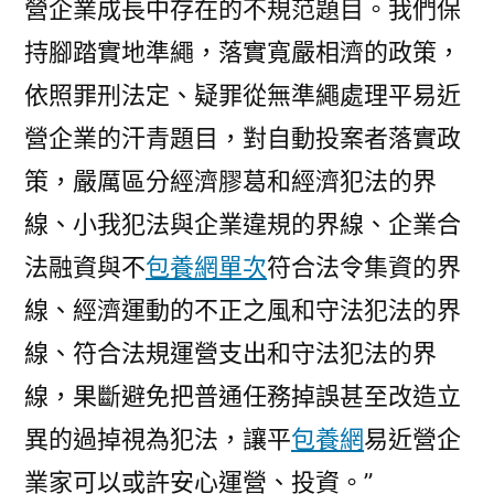
營企業成長中存在的不規范題目。我們保
持腳踏實地準繩，落實寬嚴相濟的政策，
依照罪刑法定、疑罪從無準繩處理平易近
營企業的汗青題目，對自動投案者落實政
策，嚴厲區分經濟膠葛和經濟犯法的界
線、小我犯法與企業違規的界線、企業合
法融資與不
包養網單次
符合法令集資的界
線、經濟運動的不正之風和守法犯法的界
線、符合法規運營支出和守法犯法的界
線，果斷避免把普通任務掉誤甚至改造立
異的過掉視為犯法，讓平
包養網
易近營企
業家可以或許安心運營、投資。”