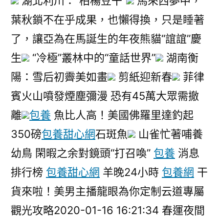
湖北利川：“柏楊豆干”
馬來西夢中，
葉秋鎖不在乎成果，也懶得換，只是睡著
了，讓亞為在馬誕生的年夜熊貓“誼誼”慶
生
“冷極”叢林中的“童話世界”
湖南衡
陽：雪后初霽美如畫
剪紙迎新春
菲律
賓火山噴發煙塵彌漫 恐有45萬大眾需撤
離
包養
魚比人高！美國佛羅里達釣起
350磅
包養甜心網
石斑魚
山雀忙著哺養
幼鳥 閑暇之余對鏡頭“打召喚”
包養
消息
排行榜
包養甜心網
羊晚24小時
包養網
干
貨來啦！美男主播龍眼為你定制云道專屬
觀光攻略2020-01-16 16:21:34 春運夜間