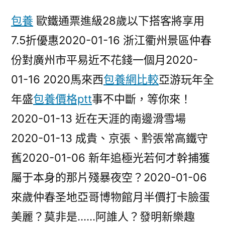
競
包養
歐鐵通票進級28歲以下搭客將享用
爭
7.5折優惠2020-01-16 浙江衢州景區仲春
一
包
份對廣州市平易近不花錢一個月2020-
養
01-16 2020馬來西
包養網比較
亞游玩年全
網
站
年盛
包養價格ptt
事不中斷，等你來！
“玻
2020-01-13 近在天涯的南邊滑雪場
璃
2020-01-13 成貴、京張、黔張常高鐵守
門”
精
舊2020-01-06 新年追極光若何才幹捕獲
準
屬于本身的那片殘暴夜空？2020-01-06
攙
扶
來歲仲春圣地亞哥博物館月半價打卡臉蛋
平
美麗？莫非是……阿誰人？發明新樂趣
易