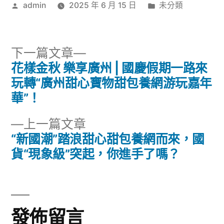
作
分
admin
2025 年 6 月 15 日
未分類
者:
類:
下
下一篇文章
一
花樣金秋 樂享廣州 | 國慶假期一路來
文
篇
玩轉“廣州甜心寶物甜包養網游玩嘉年
章
文
華”！
章:
導
下
上一篇文章
一
“新國潮”踏浪甜心甜包養網而來，國
覽
篇
貨“現象級”突起，你進手了嗎？
文
章:
發佈留言