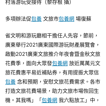
村落游玩受接待（黎存根 攝）
文
旅
多項辦法促
包養
文旅市
包養網
場復蘇
市
場
持
省文明和游玩廳相干擔任人先容，節前，
續
廣東舉行2021廣東國際游玩財產展覽會，
復
蘇〉
啟動2021廣東文旅推介年夜會暨金秋文旅
花費季，面向大眾發
包養網
放近萬萬元文
旅花費惠平易近補貼券，有用提振大眾信
包養
念和預期，安慰文旅花費需求。各市
打造文旅花費場景，助力文旅市場恢回生
機。其我嗎」「
包養網
我六點放工」中，