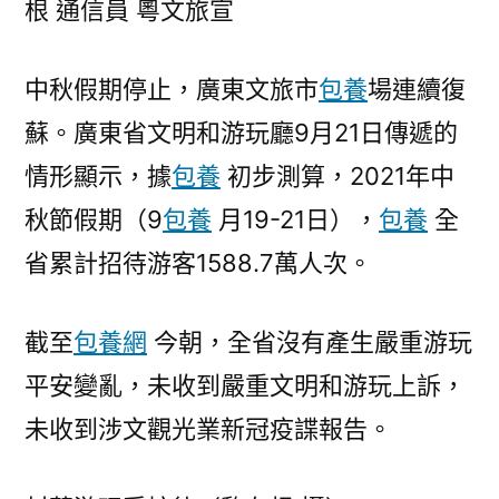
根 通信員 粵文旅宣
包
養
中秋假期停止，廣東文旅市
包養
場連續復
網
心
蘇。廣東省文明和游玩廳9月21日傳遞的
得
情形顯示，據
包養
初步測算，2021年中
客
1588.7
秋節假期（9
包養
月19-21日），
包養
全
萬
省累計招待游客1588.7萬人次。
人
次，
中
截至
包養網
今朝，全省沒有產生嚴重游玩
秋
平安變亂，未收到嚴重文明和游玩上訴，
假
未收到涉文觀光業新冠疫諜報告。
期
廣
東