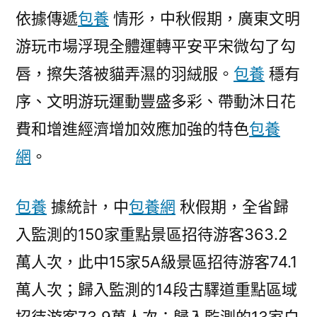
依據傳遞
包養
情形，中秋假期，廣東文明
游玩市場浮現全體運轉平安平宋微勾了勾
唇，擦失落被貓弄濕的羽絨服。
包養
穩有
序、文明游玩運動豐盛多彩、帶動沐日花
費和增進經濟增加效應加強的特色
包養
網
。
包養
據統計，中
包養網
秋假期，全省歸
入監測的150家重點景區招待游客363.2
萬人次，此中15家5A級景區招待游客74.1
萬人次；歸入監測的14段古驛道重點區域