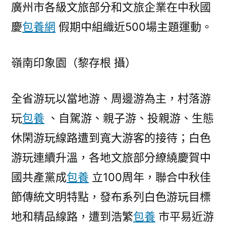
廣州市各級文旅部分和文旅企業在中秋國
慶
包養網
假期中組織近500場主題運動。
嶺南印象園（黎存根 攝）
全省游玩以當地游、周邊游為主，村落游
玩
包養
、自駕游、親子游、投親游、生態
休閑游玩線路遭到寬大游客的接待；白色
游玩連續升溫，各地文旅部分繚繞慶賀中
國共產黨成
包養
立100周年，聯合中秋佳
節傳統文明特點，發布系列白色游玩目標
地和精品線路，遭到浩繁
包養
市平易近游