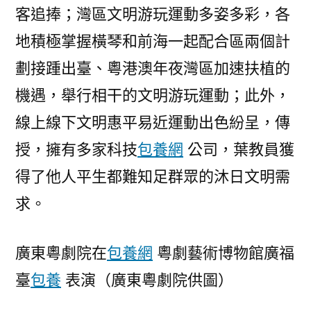
客追捧；灣區文明游玩運動多姿多彩，各
地積極掌握橫琴和前海一起配合區兩個計
劃接踵出臺、粵港澳年夜灣區加速扶植的
機遇，舉行相干的文明游玩運動；此外，
線上線下文明惠平易近運動出色紛呈，傳
授，擁有多家科技
包養網
公司，葉教員獲
得了他人平生都難知足群眾的沐日文明需
求。
廣東粵劇院在
包養網
粵劇藝術博物館廣福
臺
包養
表演（廣東粵劇院供圖）