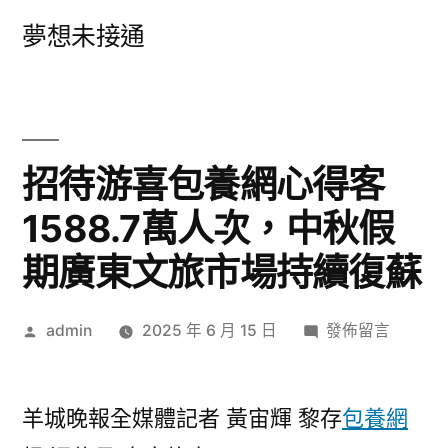
跳
夢想未接通
至
主
要
內
招待游喜包養網心得客
容
1588.7萬人次，中秋假
期廣東文旅市場持續復蘇
作
在
admin
2025 年 6 月 15 日
發佈留言
者:
〈招
待
游
羊城晚報全媒體記者 黃宙輝 黎存
包養網
喜