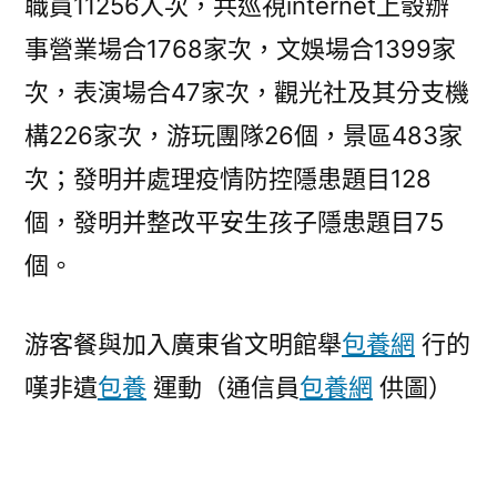
職員11256人次，共巡視internet上彀辦
事營業場合1768家次，文娛場合1399家
次，表演場合47家次，觀光社及其分支機
構226家次，游玩團隊26個，景區483家
次；發明并處理疫情防控隱患題目128
個，發明并整改平安生孩子隱患題目75
個。
游客餐與加入廣東省文明館舉
包養網
行的
嘆非遺
包養
運動（通信員
包養網
供圖）