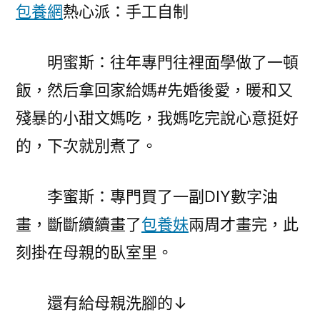
包養網
熱心派：手工自制
明蜜斯：往年專門往裡面學做了一頓
飯，然后拿回家給媽#先婚後愛，暖和又
殘暴的小甜文媽吃，我媽吃完說心意挺好
的，下次就別煮了。
李蜜斯：專門買了一副DIY數字油
畫，斷斷續續畫了
包養妹
兩周才畫完，此
刻掛在母親的臥室里。
還有給母親洗腳的↓