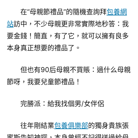
在“母親節禮品”的隨機查詢拜
包養網
站
訪中，不少母親更非常實際地秒答：我
要金錢！簡直，有了它，就可以擁有良多
本身真正想要的禮品了。
但也有90后母親不買賬：過什么母親
節呀，我要兒童節禮品！
完勝派：給我找個男/女伴侶
往年剛結業
包養俱樂部
的獨身貴族張
蜜斯告知神探，本身曾經不記得送過給母