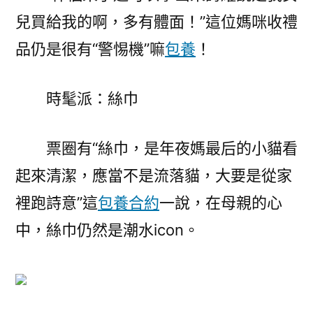
兒買給我的啊，多有體面！”這位媽咪收禮
品仍是很有“警惕機”嘛
包養
！
時髦派：絲巾
票圈有“絲巾，是年夜媽最后的小貓看
起來清潔，應當不是流落貓，大要是從家
裡跑詩意”這
包養合約
一說，在母親的心
中，絲巾仍然是潮水icon。