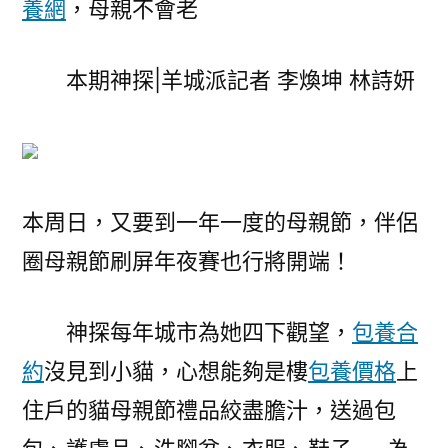
養網
，母親不會老
屏
戰
本期神探|羊城派記者 李煥坤 林詩妍
怎
么
贏
一
包
養
本周日，又要到一年一度的母親節，伴侶
app？
圈母親節刷屏年夜賽也行將開端！
pick
一
神探每年城市為她四下觀望，
包養合
下
這
約
沒見到小貓，心想能夠是樓
包養價格
上
些
住戶的貓母親節禮品絞盡膽汁，送過包
禮
物〉