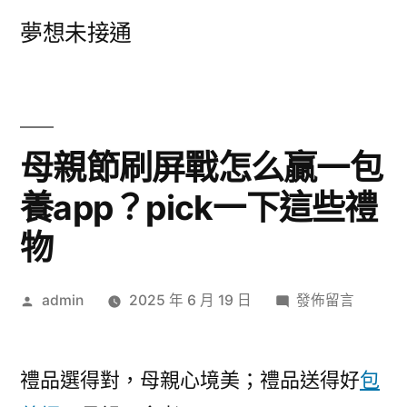
跳
夢想未接通
至
主
要
內
母親節刷屏戰怎么贏一包
容
養app？pick一下這些禮
物
作
在
admin
2025 年 6 月 19 日
發佈留言
者:
〈母
親
節
禮品選得對，母親心境美；禮品送得好
包
刷