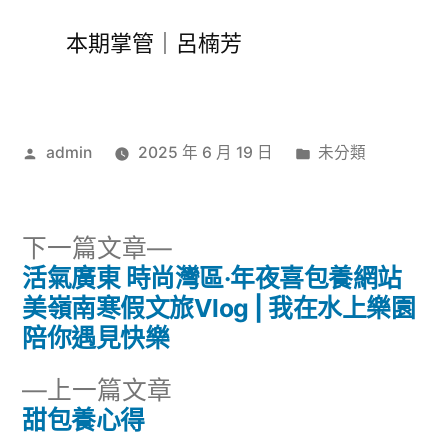
本期掌管｜呂楠芳
作
分
admin
2025 年 6 月 19 日
未分類
者:
類:
下
下一篇文章
一
活氣廣東 時尚灣區·年夜喜包養網站
文
篇
美嶺南寒假文旅Vlog | 我在水上樂園
章
文
陪你遇見快樂
章:
導
下
上一篇文章
一
甜包養心得
覽