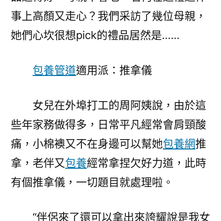
事上高顏又走心？我們采訪了幾位母親，
她們心坎很想pick的禮品居然是……
包養管道
適用派：推拿儀
女兒在外埠打工的周阿姨說，由於這
些年家務做得多，日常平凡經常會肩頸酸
痛，小棉襖又不在身邊可以幫她
包養網
推
拿，老伴又
包養
經常拿捏欠好力道，此時
有個推拿儀，一切題目就處理啦。
“伴侶來了還可以拿出來誇耀說是我女