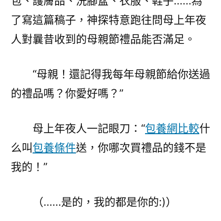
包、護膚品、洗腳盆、衣服、鞋子……為
了寫這篇稿子，神探特意跑往問母上年夜
人對曩昔收到的母親節禮品能否滿足。
“母親！還記得我每年母親節給你送過
的禮品嗎？你愛好嗎？”
母上年夜人一記眼刀：“
包養網比較
什
么叫
包養條件
送，你哪次買禮品的錢不是
我的！”
（……是的，我的都是你的:)）