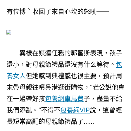
有位博主收回了來自心坎的怒吼——
異樣在媒體任務的郭蜜斯表現，孩子
還小，對母親節禮品還沒有什么等待。
包
養女人
但她感到典禮感也很主要，預計周
末帶母親往噴鼻港逛街購物，“老公說他會
在一邊帶好孩
包養網車馬費
子，盡量不給
我們添亂。”不得不
包養網VIP
說，這曾經
長短常高配的母親節禮品了……