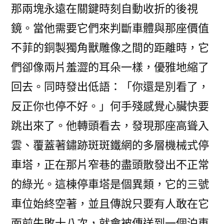
那兩塊永遠在關鍵時刻自動收折的後視
鏡。當他需要它們來判斷車體與那座價值
不菲的銅製獨角獸雕像之間的距離時，它
們卻像兩片羞澀的耳朵一樣，優雅地縮了
回去。同時發出低語：「你還是別看了，
反正你也停不好。」何手殘感覺心臟快要
跳出來了。他轉頭看去，發現那座高聳入
雲、覆蓋著鏽跡斑斑鐵網的多層機械式停
車塔，正在那片窄巷的盡頭散發出不正常
的綠光。這棟停車塔是個異類，它的三號
車位始終空著，並且傳說只要有人敢在它
面前失敗十八次，就會被傳送到一個泊車