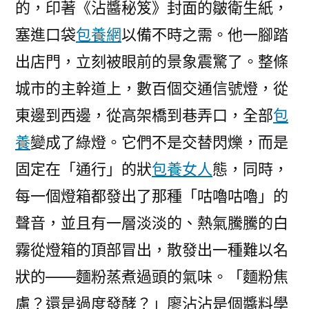
的，印著《沾醬秘笈》封面的皺衛生紙，
塞進口袋
包養網
以備不時之需。他一腳踏
出店門，立刻被眼前的景象震驚了。整條
城市的主幹道上，數百個交通信號燈，從
東邊到西邊，從高架橋到巷弄口，全部
包
養
變成了綠燈。它們不是交替閃爍，而是
固定在「通行」的狀
包養女人
態，同時，
每一個燈箱都發出了那種「咕嚕咕嚕」的
聲音，並且有一層淡淡的、熱氣騰騰的白
霧從燈箱的頂部冒出，散發出一種難以名
狀的——麵粉蒸煮過頭的氣味。「麵粉焦
慮？還是過度發酵？」廖沾沾是個醬料學