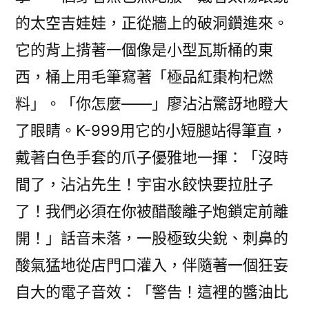
的太空吉娃娃，正從牆上的破洞鑽進來。
它的背上揹著一個像是小型瓦斯桶的東
西，桶上用毛筆寫著「極品紅棗枸杞燃
料」。「你怎麼——」廖沾沾驚訝地瞪大
了眼睛。K-999用它的小短腿站得筆直，
戴著白色手套的爪子優雅地一揮：「沒時
間了，沾沾先生！宇宙水餃快要拉肚子
了！我們必須在你被醋酸離子炮鎖定前離
開！」話音未落，一股極致尖銳、刺鼻的
酸氣猛地從店門口灌入，伴隨著一個狂妄
自大的電子音效：「警告！這裡的醬油比