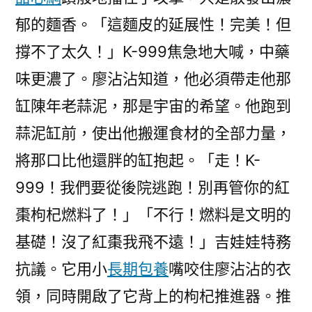
郁的麵香。「這麵皮的延展性！完美！但
撐不了太久！」K-999焦急地大喊，中藥
味更濃了。廖沾沾知道，他必須帶走他那
缸陳年老蒜泥，那是宇宙的希望。他跑到
蒜泥缸前，使出他搬運食材的全部力量，
將那口比他還胖的缸抱起。「走！K-
999！我們要從後院逃跑！別再管你的紅
棗枸杞燃料了！」「不行！燃料是文明的
基礎！沒了紅棗我飛不遠！」吉娃娃特務
抗議。它用小
長期包養
嘴咬住廖沾沾的衣
領，同時開啟了它背上的枸杞推進器。推