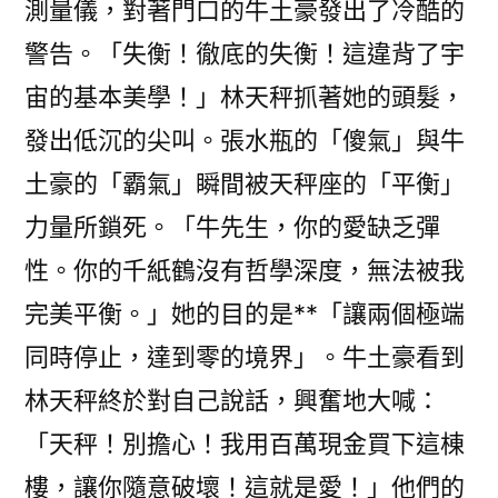
測量儀，對著門口的牛土豪發出了冷酷的
第
警告。「失衡！徹底的失衡！這違背了宇
四
次
宙的基本美學！」林天秤抓著她的頭髮，
下
發出低沉的尖叫。張水瓶的「傻氣」與牛
專
土豪的「霸氣」瞬間被天秤座的「平衡」
包
養
力量所鎖死。「牛先生，你的愛缺乏彈
網
性。你的千紙鶴沒有哲學深度，無法被我
調
今
完美平衡。」她的目的是**「讓兩個極端
明
同時停止，達到零的境界」。牛土豪看到
兩
林天秤終於對自己說話，興奮地大喊：
年
全
「天秤！別擔心！我用百萬現金買下這棟
球
樓，讓你隨意破壞！這就是愛！」他們的
石