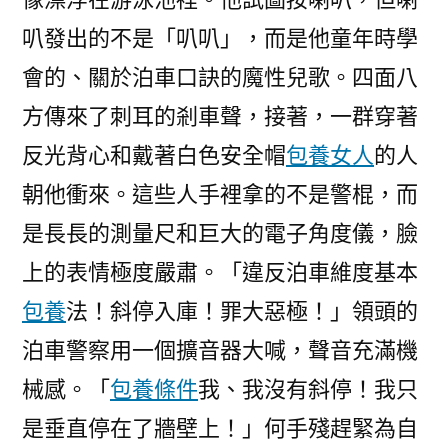
叭發出的不是「叭叭」，而是他童年時學
會的、關於泊車口訣的魔性兒歌。四面八
方傳來了刺耳的剎車聲，接著，一群穿著
反光背心和戴著白色安全帽
包養女人
的人
朝他衝來。這些人手裡拿的不是警棍，而
是長長的測量尺和巨大的電子角度儀，臉
上的表情極度嚴肅。「違反泊車維度基本
包養
法！斜停入庫！罪大惡極！」領頭的
泊車警察用一個擴音器大喊，聲音充滿機
械感。「
包養條件
我、我沒有斜停！我只
是垂直停在了牆壁上！」何手殘趕緊為自