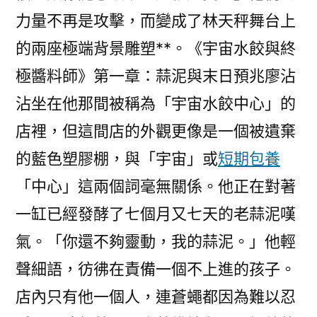
油
力量不再是攻擊，而變成了林天秤舞台上
需
的兩座極端背景雕塑**。《宇宙水餃與終
求
極醬料師》第一章：蒜泥與末日預兆廖沾
預
期〉
沾坐在他那間被稱為「宇宙水餃中心」的
店裡，但這間店的外觀更像是一個被遺棄
的藍色塑膠棚，與「宇宙」或
短期包養
「中心」這兩個詞毫無關係。他正在對著
一缸已經發酵了七個月又七天的老蒜泥嘆
氣。「你還不夠靈動，我的蒜泥。」他輕
聲細語，彷彿在責備一個不上進的孩子。
店內只有他一個人，連蒼蠅都因為難以忍