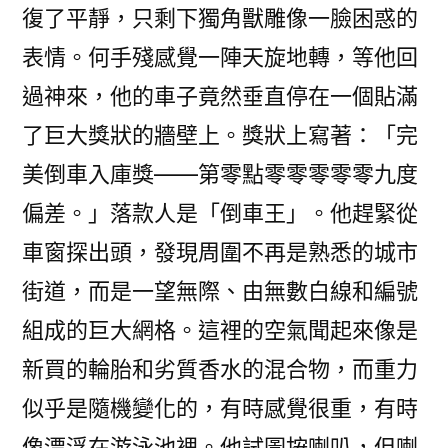
復了平靜，只剩下獨角獸雕像一臉困惑的
表情。何手殘感覺一陣天旋地轉，等他回
過神來，他的車子竟然垂直停在一個貼滿
了巨大獎狀的牆壁上。獎狀上寫著：「完
美倒車入庫獎——第零點零零零零零九度
偏差。」落款人是「倒車王」。他趕緊從
車窗探出頭，發現周圍不再是熟悉的城市
街道，而是一望無際、由無數白線和編號
組成的巨大網格。這裡的空氣聞起來像是
新買的輪胎和劣質香水的混合物，而重力
似乎是隨機變化的，有時感覺很重，有時
像漂浮在游泳池裡。他試圖按喇叭，但喇