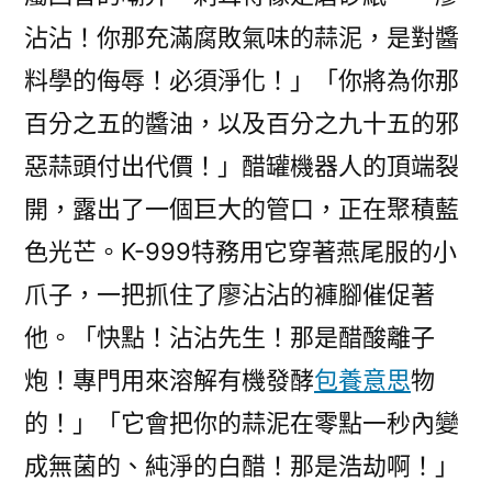
沾沾！你那充滿腐敗氣味的蒜泥，是對醬
料學的侮辱！必須淨化！」「你將為你那
百分之五的醬油，以及百分之九十五的邪
惡蒜頭付出代價！」醋罐機器人的頂端裂
開，露出了一個巨大的管口，正在聚積藍
色光芒。K-999特務用它穿著燕尾服的小
爪子，一把抓住了廖沾沾的褲腳催促著
他。「快點！沾沾先生！那是醋酸離子
炮！專門用來溶解有機發酵
包養意思
物
的！」「它會把你的蒜泥在零點一秒內變
成無菌的、純淨的白醋！那是浩劫啊！」