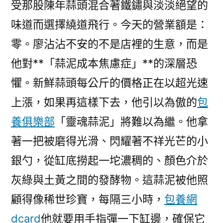
受那股陳年蒜頭混合著鐵鏽與淡淡絕望的
味道而選擇繞道飛行。今天的營業額是：
零。廖沾沾不安的不是店裡的生意，而是
他對**「蒜泥成本焦慮症」**的深層恐
懼。新鮮蒜頭每公斤的價格正在以超光速
上漲，如果再這樣下去，他引以為傲的
包
養俱樂部
「靈魂蒜泥」將難以為繼。他拿
著一把被磨得光滑、閃耀著不祥光芒的小
銀勺，從缸底撈起一坨濃稠的、顏色介於
灰綠與土黃之間的發酵物。這蒜泥被他照
顧得像稀世珍寶，每隔三小時，
包養網
dcard
他就要用手指彈一下缸邊，確保它