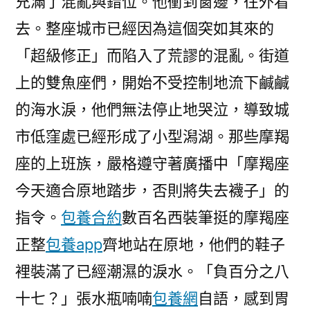
充滿了混亂與錯位。他衝到窗邊，往外看
去。整座城市已經因為這個突如其來的
「超級修正」而陷入了荒謬的混亂。街道
上的雙魚座們，開始不受控制地流下鹹鹹
的海水淚，他們無法停止地哭泣，導致城
市低窪處已經形成了小型潟湖。那些摩羯
座的上班族，嚴格遵守著廣播中「摩羯座
今天適合原地踏步，否則將失去襪子」的
指令。
包養合約
數百名西裝筆挺的摩羯座
正整
包養app
齊地站在原地，他們的鞋子
裡裝滿了已經潮濕的淚水。「負百分之八
十七？」張水瓶喃喃
包養網
自語，感到胃