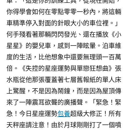
車：「這是你的訓練工具，從現在開始，
你得學會如何在零點零零一秒內，將這輛
車精準停入對面的針眼大小的車位裡。」
何手殘看著那輛閃閃發光、還在播放《小
星星》的嬰兒車，感到一陣眩暈。泊車維
度的生活，比他想象中還要無理頭一百萬
倍。《失控的星座運勢與單戀狂想曲》張
水瓶從他那張覆蓋著七層舊報紙的單人床
上驚醒，不是因為鬧鐘，而是因為屋頂傳
來了一陣震耳欲聾的廣播聲。「緊急！緊
急！今日星座運勢
包養
超級大修正！所有
天秤座請注意！由於月球剛剛打了一個噴