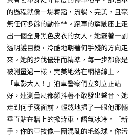
只有它車身尺寸寬度的停車格中。那泊車
的過程就像一場舞蹈，流暢、完美，且毫
無任何多餘的動作**。跑車的駕駛座上走
出一個全身黑色皮衣的女人，她戴著一副
透明護目鏡，冷酷地朝著何手殘的方向走
來。她的步伐優雅而精準，每一步都像是
被測量過一樣，完美地落在網格線上。
「車影大人！」泊車警察們立刻立正站
好，連測量尺都顫抖著不敢發出聲音。她
走到何手殘面前，輕蔑地掃了一眼他那輛
垂直貼在牆上的掀背車，語氣冰冷。「新
手，你的車技像一團混亂的毛線球。你污