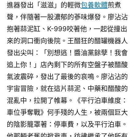
進器發出「滋滋」的輕微
包養軟體
煎煮
聲，伴隨著一股濃郁的蔘味爆發。廖沾沾
抱著蒜泥缸、K-999咬著他，一起從撞出
來的洞口衝向後院。王醋狂的醋罐機器人
發出尖叫：「別想逃！醬油黨餘孽！我會
追上你！」店內剩下的所有空盤子被醋酸
氣波震碎，發出了最後的哀鳴。廖沾沾的
宇宙冒險，就在這片蒜泥、中藥和醋酸的
混亂中，拉開了帷幕。《平行泊車維度：
車位爭奪戰》何手殘的人生，被兩個巨大
的陰影籠罩著：停車費，以及平行泊車。
他那輛老舊的掀背車，彷彿繼承了他所有