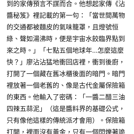
到的家傳預言不謀而合。他想起家傳《沾
醬秘笈》裡記載的第一句：「當世間萬物
的交通都被麵皮的氣味籠罩，且燈號恒
綠、聲如湯沸時，便是宇宙水餃臨界點到
來之時。」「七點五個地球年…怎麼這麼
快？」廖沾沾猛地衝回店裡，衝到後廚，
打開了一個藏在舊冰櫃後面的暗門。暗門
裡放著一個老舊的、像是古代金屬保險箱
的東西。他輸入了密碼：「一醬二醋三油
四辣五蒜泥」（這是醬料界的基礎公式，
只有像他這樣的傳統派才會用）。保險箱
打開，裡面沒有黃金，只有一個閃爍著詭