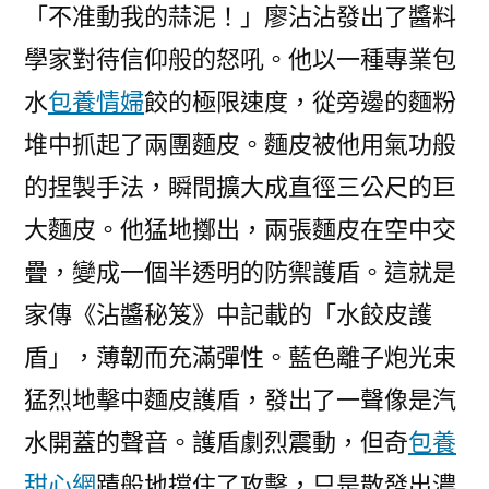
「不准動我的蒜泥！」廖沾沾發出了醬料
學家對待信仰般的怒吼。他以一種專業包
水
包養情婦
餃的極限速度，從旁邊的麵粉
堆中抓起了兩團麵皮。麵皮被他用氣功般
的捏製手法，瞬間擴大成直徑三公尺的巨
大麵皮。他猛地擲出，兩張麵皮在空中交
疊，變成一個半透明的防禦護盾。這就是
家傳《沾醬秘笈》中記載的「水餃皮護
盾」，薄韌而充滿彈性。藍色離子炮光束
猛烈地擊中麵皮護盾，發出了一聲像是汽
水開蓋的聲音。護盾劇烈震動，但奇
包養
甜心網
蹟般地擋住了攻擊，只是散發出濃