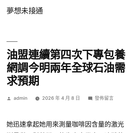
跳
夢想未接通
至
主
要
內
油盟連續第四次下專包養
容
網調今明兩年全球石油需
求預期
作
在
admin
2026 年 4 月 8 日
發佈留言
者:
〈油
盟
連
她迅速拿起她用來測量咖啡因含量的激光
續