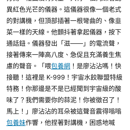
異紅色光芒的儀器。這儀器很像一個老式
的對講機，但頂部插著一根彎曲的、像韭
菜一樣的天線。他顫抖著拿起儀器，按下
通話鈕。儀器發出「滋——」的電流聲，
接著傳來一陣高八度、急促且充滿養生焦
慮的聲音。「喂
包養網
！是廖沾沾嗎！快
接聽！這裡是 K-999！宇宙水餃聯盟特級
特務！你那邊是不是已經聞到宇宙級的酸
味了？我們需要你的蒜泥！你被徵召了！
馬上！」廖沾沾的耳朵被這聲音震得嗡嗡
包養妹
作響，他捏著對講機，困惑地喊