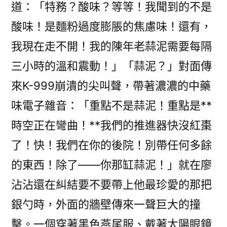
道：「特務？酸味？等等！我聞到的不是
酸味！是麵粉過度膨脹的焦慮味！還有，
我現在走不開！我的陳年老蒜泥需要每隔
三小時的溫和震動！」「蒜泥？」對面傳
來K-999崩潰的尖叫聲，帶著濃濃的中藥
味電子雜音：「重點不是蒜泥！重點是**
時空正在彎曲！**我們的推進器快沒紅棗
了！快！我們在你的後院！別帶任何多餘
的東西！除了——你那缸蒜泥！」就在廖
沾沾還在糾結要不要帶上他最珍愛的那把
銀勺時，外面的牆壁傳來一聲巨大的撞
擊。一個穿著黑色燕尾服、戴著太陽眼鏡