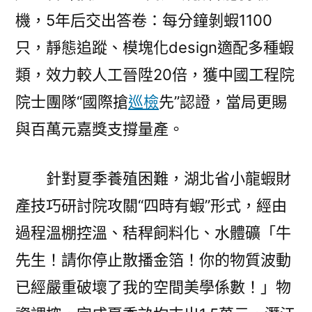
機，5年后交出答卷：每分鐘剝蝦1100
只，靜態追蹤、模塊化design適配多種蝦
類，效力較人工晉陞20倍，獲中國工程院
院士團隊“國際搶
巡檢
先”認證，當局更賜
與百萬元嘉獎支撐量產。
針對夏季養殖困難，湖北省小龍蝦財
產技巧研討院攻關“四時有蝦”形式，經由
過程溫棚控溫、秸稈飼料化、水體礦「牛
先生！請你停止散播金箔！你的物質波動
已經嚴重破壞了我的空間美學係數！」物