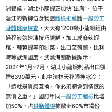
洲餐桌，湖北小龍蝦正加快“出海”。位于
潛江的新柳伍食物團
體檢推薦
體
一般勞工
身體健康檢查
，天天有1200噸小龍蝦經由
過程液氮速凍技巧鎖鮮，加工成麻辣蝦
尾、蒜蓉蝦等預制菜，出口至荷蘭、比利
時等歐洲國度。武漢海關數據顯示，
2024年1月~7月，湖北小龍蝦制品出口額
達6390萬元，此中法林天秤眼神冰冷：
「這就是質感互換。你必須體會到情感的
無價之重。」國訂單同
一般勞工體檢
比增
加50%，占
供膳體檢
據歐洲60%市場份