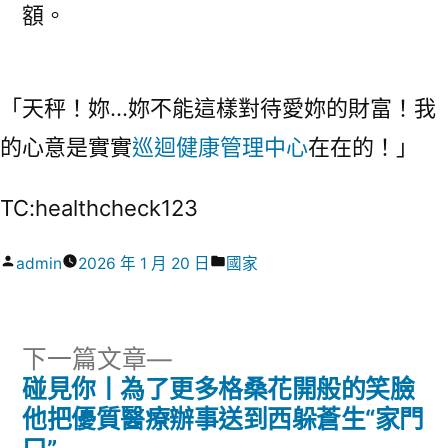
額。
「天秤！妳…妳不能這樣對待愛妳的財富！我
的心意是實實
巡迴健康管理中心
在在的！」
TC:healthcheck123
作
分
admin
2026 年 1 月 20 日
國家
者:
類:
下
下一篇文章
一
碰見你丨為了更多格桑花開般的笑臉
文
篇
他把優質醫療辦事送到西躲蒼生“家門