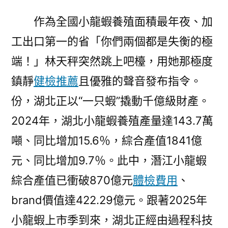
作為全國小龍蝦養殖面積最年夜、加
工出口第一的省「你們兩個都是失衡的極
端！」林天秤突然跳上吧檯，用她那極度
鎮靜
健檢推薦
且優雅的聲音發布指令。
份，湖北正以“一只蝦”撬動千億級財產。
2024年，湖北小龍蝦養殖產量達143.7萬
噸、同比增加15.6％，綜合產值1841億
元、同比增加9.7％。此中，潛江小龍蝦
綜合產值已衝破870億元
體檢費用
、
brand價值達422.29億元。跟著2025年
小龍蝦上市季到來，湖北正經由過程科技