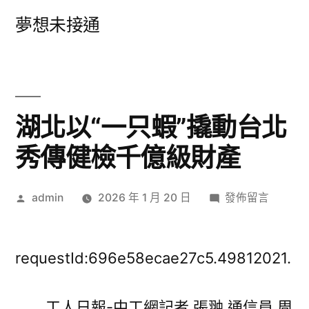
跳
夢想未接通
至
主
要
內
湖北以“一只蝦”撬動台北
容
秀傳健檢千億級財產
作
在
admin
2026 年 1 月 20 日
發佈留言
者:
〈湖
北
以
requestId:696e58ecae27c5.49812021.
“一
只
工人日報-中工網記者 張翀 通信員 周