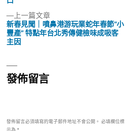
章
文
口”
章:
導
下
上一篇文章
一
新春見聞｜噴鼻港游玩業蛇年春節“小
覽
篇
豐產” 特點年台北秀傳健檢味成吸客
文
主因
章:
發佈留言
發佈留言必須填寫的電子郵件地址不會公開。
必填欄位標
示為
*