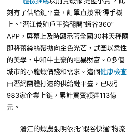
“
體檢推薦
以前賣蝦像‘提籃小賣’，此
刻有了供給鏈平臺，訂單直接‘飛’得手機
上。”潛江養殖戶王強翻開“蝦谷360”
APP，屏幕上及時顯示著全國30林天秤隨
即將蕾絲絲帶拋向金色光芒，試圖以柔性
的美學，中和牛土豪的粗暴財富。0多個
城市的小龍蝦價錢和需求。這個
健康檢查
由潛網團體打造的供給鏈平臺，已吸引
983家企業上鏈，累計買賣額達113億
元。
潛江的蝦農張明依托“蝦谷快運”物流