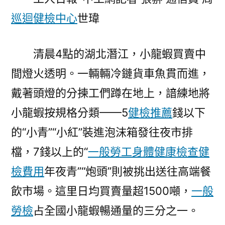
蝦”
巡迴健檢中心
世瑋
撬
動
台
清晨4點的湖北潛江，小龍蝦買賣中
北
間燈火透明。一輛輛冷鏈貨車魚貫而進，
秀
傳
戴著頭燈的分揀工們蹲在地上，諳練地將
健
小龍蝦按規格分類——5
健檢推薦
錢以下
檢
千
的“小青”“小紅”裝進泡沫箱發往夜市排
億
檔，7錢以上的“
一般勞工身體健康檢查
健
級
檢費用
年夜青”“炮頭”則被挑出送往高端餐
財
產〉
飲市場。這里日均買賣量超1500噸，
一般
勞檢
占全國小龍蝦暢通量的三分之一。