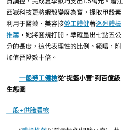
資調控，完成夏季畝均支出1.5萬元。潛江
西嶽科技更將蝦殼變廢為寶，提取甲殼素
利用于醫藥、美容接
勞工體健
著
巡迴體檢
推薦
，她將圓規打開，準確量出七點五公
分的長度，這代表理性的比例。範疇，附
加值晉陞數十倍。
一般勞工健檢
從“提籃小賣”到百億級
生態圈‌
一般+供膳體檢