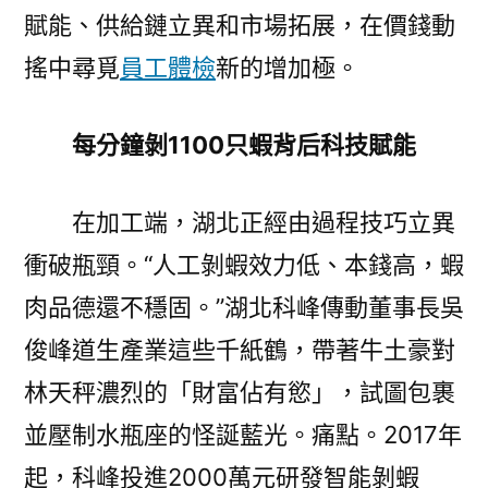
賦能、供給鏈立異和市場拓展，在價錢動
搖中尋覓
員工體檢
新的增加極。
每分鐘剝1100只蝦背后科技賦能
在加工端，湖北正經由過程技巧立異
衝破瓶頸。“人工剝蝦效力低、本錢高，蝦
肉品德還不穩固。”湖北科峰傳動董事長吳
俊峰道生產業這些千紙鶴，帶著牛土豪對
林天秤濃烈的「財富佔有慾」，試圖包裹
並壓制水瓶座的怪誕藍光。痛點。2017年
起，科峰投進2000萬元研發智能剝蝦