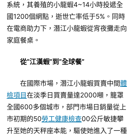
系統，其養殖的小龍蝦4~14小時投遞全
國1200個網點，逝世亡率低于5%。同時
在電商助力下，潛江小龍蝦從宵夜攤走向
家庭餐桌。
從“江漢蝦”到“全球餐”
在國際市場，潛江小龍蝦買賣中間
體
檢項目
在淡季日買賣量達2000噸，籠罩
全國600多個城市，部門市場日銷量從上
市初期的50
勞工健康檢查
00公斤敏捷攀
升至她的天秤座本能，驅使她進入了一種