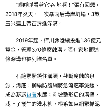
“眼睜睜看著它‘吞’地啊！”張有回想，
2018年炎天，一次暴雨后溝岸坍塌，3畝
玉米連土帶苗滑進深溝。
2019年起，樺川縣陸續投進1.36億元
資金，管理370條腐蝕溝，張有家地頭這
條深溝也被列進名單。
石籠緊緊鎖住溝頭，截斷腐蝕的泉
源；溝底，柳編防護網將急流速率減緩、
成為潺潺
包養
水簾；削坡整形后的溝壁，
栽上了叢生的灌木柳，根系如巨網緊抓泥