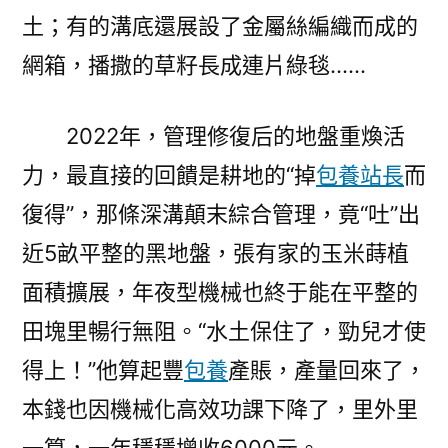
土；有的溝底還展設了金屬絲編織而成的
網箱，播撒的草籽長成連片綠毯……
2022年，管理修復后的地盤重煥活
力，最直接的回饋是耕地的“掉
包養站長
而
復得”，那條深溝顛末綜合管理，竟“吐”出
近5畝平整的黑地盤，張有家的玉米蒔植
面積擴展，年夜型機械也終于能在平整的
田塊里暢行無阻。“水土保住了，勁兒才使
得上！”他算起豐
包養
產賬，產量回來了，
本錢也因機械化高效功課下降了，里外里