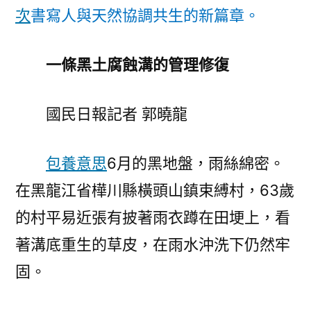
次
書寫人與天然協調共生的新篇章。
護
好
用
一條黑土腐蝕溝的管理修復
好
我
國民日報記者 郭曉龍
們
的
地
包養意思
6月的黑地盤，雨絲綿密。
盤
在黑龍江省樺川縣橫頭山鎮束縛村，63歲
資
本〉
的村平易近張有披著雨衣蹲在田埂上，看
著溝底重生的草皮，在雨水沖洗下仍然牢
固。