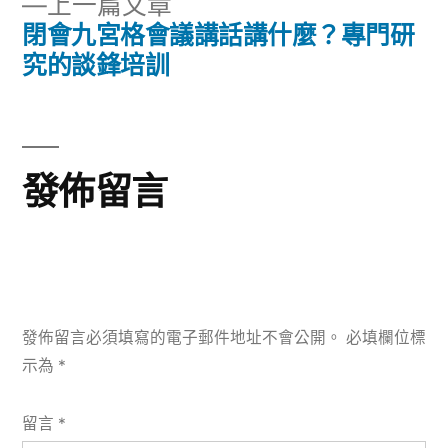
下
上一篇文章
章:
導
一
閉會九宮格會議講話講什麼？專門研
篇
究的談鋒培訓
覽
文
章:
發佈留言
發佈留言必須填寫的電子郵件地址不會公開。
必填欄位標
示為
*
留言
*