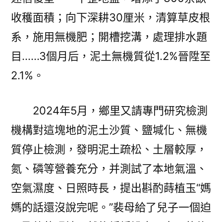
收穫面積；向下深耕30厘米，清算草皮根
系，施用無機肥；開槽挖溝，處理排水題
目……3個月后，泥土無機質從1.2%晉陞至
2.1%。
2024年5月，鄉里又請專門研究檢測
機構對這塊地的泥土沙質、鹽堿化、無機
質停止檢測，發明泥土疏松、土層較厚，
氮、磷等營養充分，并測試了本地氣溫、
空氣濕度、日照時長，提出斟酌蒔植玉“媽
媽的話還沒說完呢。”裴母給了兒子一個迫