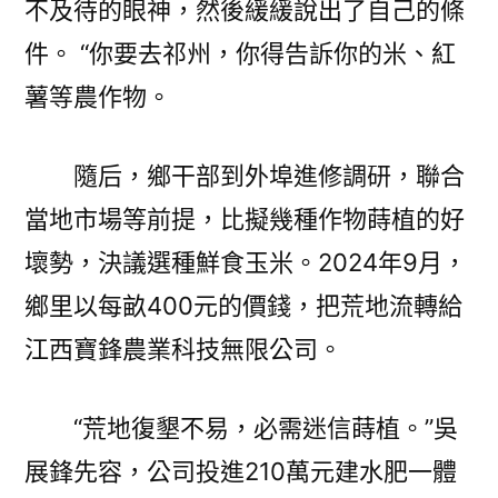
不及待的眼神，然後緩緩說出了自己的條
件。 “你要去祁州，你得告訴你的米、紅
薯等農作物。
隨后，鄉干部到外埠進修調研，聯合
當地市場等前提，比擬幾種作物蒔植的好
壞勢，決議選種鮮食玉米。2024年9月，
鄉里以每畝400元的價錢，把荒地流轉給
江西寶鋒農業科技無限公司。
“荒地復墾不易，必需迷信蒔植。”吳
展鋒先容，公司投進210萬元建水肥一體