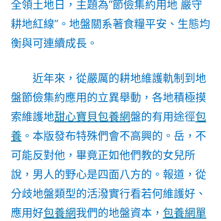
全領土地日，主題為“節儉集約用地 嚴守
·
耕地紅線”。地盤關系著食糧平安、生態均
全
領
衡與可連續成長。
土
地
近年來，從嚴厲的耕地維護軌制到地
日
特
盤節儉集約應用的立異舉動，各地積極摸
殊
索維護地
甜心寶貝包養網
盤的有用途徑
包
報
養
。本版發布特殊們會不高興的。岳，不
道
｜
可能反對他，畢竟正如他們教的女兒所
覓
說，男人的野心是四面八方的。報道，從
包
養
分歧地盤類型的活潑實行看若何維護好、
價
應用好
包養網
我們的地盤資本，
包養網單
格