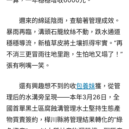
一算，一年穩穩增收6000元。
邇來的綿延陰雨，查驗著管理成效。
暴雨再臨，溝頭石籠紋絲不動，跌水通道
穩穩導流，新植草皮將土壤抓得牢實。“再
不消三更冒雨往地里跑，生怕地又塌了！”
張有咧嘴一笑。
還有興趣想不到的收
包養妹
獲，從管
理后的水溝旁呈現——本年3月26日，全
國首單黑土區腐蝕溝管理水土堅持生態產
物買賣簽約，樺川縣將管理結果轉化的“綠