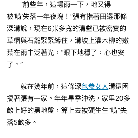
“前些年，這場雨一下，地又得
被‘啃’失落一年夜塊！”張有指著田邊那條
深溝說，現在6米多寬的溝壑已被密實的
草網與石籠緊緊縛住，溝坡上灌木柳的嫩
葉在雨中泛著光，“眼下地穩了，心也安
了。”
就在幾年前，這條深
包養女人
溝還困
擾著張有一家。年年旱季沖洗，家里20多
畝上好的黑地盤，算上去被硬生生“啃”失
落5畝多。