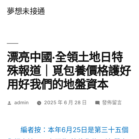
跳
夢想未接通
至
主
要
內
漂亮中國·全領土地日特
容
殊報道｜覓包養價格護好
用好我們的地盤資本
作
在
admin
2025 年 6 月 28 日
發佈留言
者:
〈漂
亮
中
編者按：本年6月25日是第三十五個
國