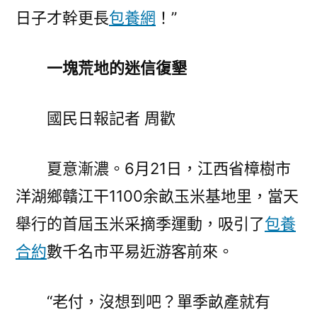
日子才幹更長
包養網
！”
一塊荒地的迷信復墾
國民日報記者 周歡
夏意漸濃。6月21日，江西省樟樹市
洋湖鄉贛江干1100余畝玉米基地里，當天
舉行的首屆玉米采摘季運動，吸引了
包養
合約
數千名市平易近游客前來。
“老付，沒想到吧？單季畝產就有