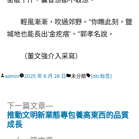
輕風漸漸，吹過郊野。“你瞧此刻，鹽
堿地也能長出‘金疙瘩’。”郭孝名說。
（董文強介入采寫）
作
分
標
admin
2025 年 6 月 28 日
未分類
[db:标签]
者:
類:
籤:
下
下一篇文章
一
推動文明新業態專包養高東西的品質
文
篇
成長
章
文