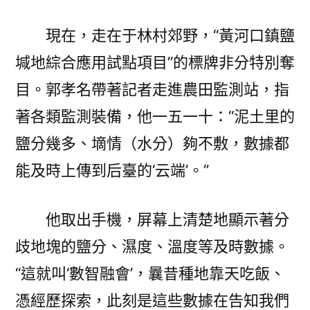
現在，走在于林村郊野，“黃河口鎮鹽
堿地綜合應用試點項目”的標牌非分特別奪
目。郭孝名帶著記者走進農田監測站，指
著各類監測裝備，他一五一十：“泥土里的
鹽分幾多、墑情（水分）夠不敷，數據都
能及時上傳到后臺的‘云端’。”
他取出手機，屏幕上清楚地顯示著分
歧地塊的鹽分、濕度、溫度等及時數據。
“這就叫‘數智融會’，曩昔種地靠天吃飯、
憑經歷探索，此刻是這些數據在告知我們