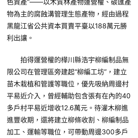
色資產”——以木質林產物運營權、碳匯產
物為主的腐蝕溝管理生態產物，經由過程
黑龍江省公共資本買賣平臺以188萬元勝
利出讓。
拍得運營權的樺川縣浩宇柳編制品無
限公司在管理區旁建起“柳編工坊”，建立
苗木栽植和管護等職位，優先吸納周邊村
平易近介入，曾經輔助包含張有在內的40
多戶村平易近增收12.6萬元。待灌木柳進
進豐收期，還將建立柳條收割、柳編制品
加工、運輸等職位，可帶動周邊300多戶