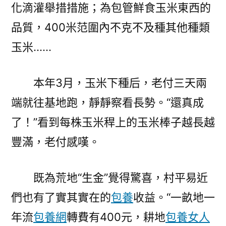
化滴灌舉措措施；為包管鮮食玉米東西的
品質，400米范圍內不克不及種其他種類
玉米……
本年3月，玉米下種后，老付三天兩
端就往基地跑，靜靜察看長勢。“還真成
了！”看到每株玉米稈上的玉米棒子越長越
豐滿，老付感嘆。
既為荒地“生金”覺得驚喜，村平易近
們也有了實其實在的
包養
收益。“一畝地一
年流
包養網
轉費有400元，耕地
包養女人