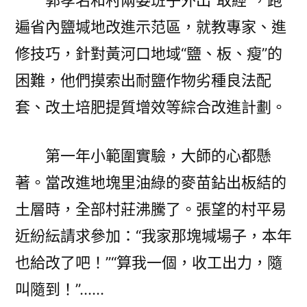
郭孝名和村兩委班子外出“取經”，跑
遍省內鹽堿地改進示范區，就教專家、進
修技巧，針對黃河口地域“鹽、板、瘦”的
困難，他們摸索出耐鹽作物劣種良法配
套、改土培肥提質增效等綜合改進計劃。
第一年小範圍實驗，大師的心都懸
著。當改進地塊里油綠的麥苗鉆出板結的
土層時，全部村莊沸騰了。張望的村平易
近紛紜請求參加：“我家那塊堿場子，本年
也給改了吧！”“算我一個，收工出力，隨
叫隨到！”……