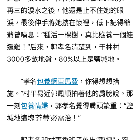
再三的淚水之後，他還是止不住她的眼
淚，最後伸手將她摟在懷裡，低下記得爺
爺曾嘆息：“種活一棵樹，真比贍養一個娃
還難！”后來，郭孝名清楚到，于林村
3000多畝地盤，80%以上是鹽堿地。
“孝名
包養網車馬費
，你得想想措
施。”村平易近郭鳳順拍著他的肩膀說。那
一刻
包養情婦
，郭孝名覺得肩頭繁重：“鹽
堿地這塊‘芥蒂’必需治！”