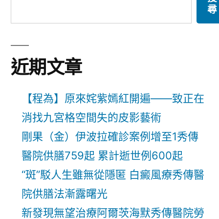
尋
近期文章
【程為】原來姹紫嫣紅開遍——致正在
消找九宮格空間失的皮影藝術
剛果（金）伊波拉確診案例增至1秀傳
醫院供膳759起 累計逝世例600起
“斑”駁人生雖無從隱匿 白癜風療秀傳醫
院供膳法漸露曙光
新發現無望治療阿爾茨海默秀傳醫院勞