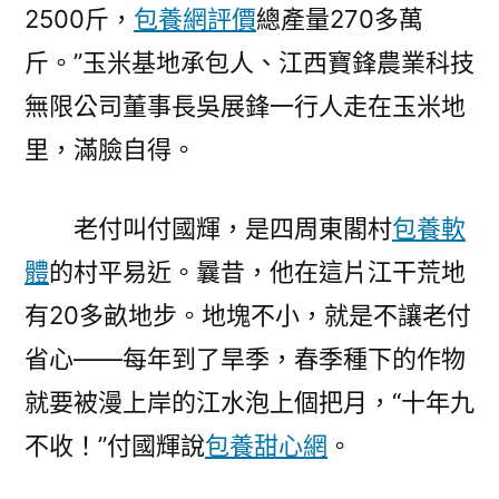
2500斤，
包養網評價
總產量270多萬
斤。”玉米基地承包人、江西寶鋒農業科技
無限公司董事長吳展鋒一行人走在玉米地
里，滿臉自得。
老付叫付國輝，是四周東閣村
包養軟
體
的村平易近。曩昔，他在這片江干荒地
有20多畝地步。地塊不小，就是不讓老付
省心——每年到了旱季，春季種下的作物
就要被漫上岸的江水泡上個把月，“十年九
不收！”付國輝說
包養甜心網
。