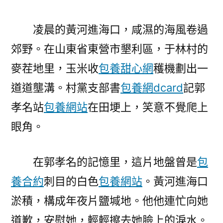
凌晨的黃河進海口，咸濕的海風卷過
郊野。在山東省東營市墾利區，于林村的
麥茬地里，玉米收
包養甜心網
穫機劃出一
道道壟溝。村黨支部書
包養網dcard
記郭
孝名站
包養網站
在田埂上，笑意不覺爬上
眼角。
在郭孝名的記憶里，這片地盤曾是
包
養合約
刺目的白色
包養網站
。黃河進海口
淤積，構成年夜片鹽堿地。他他連忙向她
道歉，安慰她，輕輕擦去她臉上的淚水。