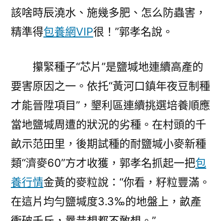
該啥時辰澆水、施幾多肥、怎么防蟲害，
精準得
包養網VIP
很！”郭孝名說。
攥緊種子“芯片”是鹽堿地連續高產的
要害原因之一。依托“黃河口鎮年夜豆制種
才能晉陞項目”，墾利區連續挑選培養順應
當地鹽堿周遭的狀況的劣種。在村頭的千
畝示范田里，後期試種的耐鹽堿小麥新種
類“濟麥60”方才收獲，郭孝名抓起一把
包
養行情
金黃的麥粒說：“你看，籽粒豐滿。
在這片均勻鹽堿度3.3‰的地盤上，畝產
衝破千斤，曩昔想都不敢想。”