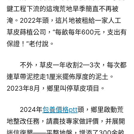
鍵工程下流的這塊荒地旱季簡直不再被
淹。2022年頭，這片地被租給一家人工
草皮蒔植公司，“每畝每年600元，支出有
保證！”老付說。
不外，草皮一年收割2—3次，每次都
連草帶泥挖走1厘米擺佈厚度的泥土。
2023年8月，鄉里叫停草皮項目。
2024年
包養價格ptt
頭，鄉里啟動荒
地整改任務，請農技專家做評價，并展開
迷信復墾——平整地盤，增添了300余畝