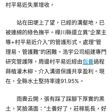
村平易近失業增收。
站在田埂上了望，已經的溝壑地，已
被連綿的綠色撫平。樺川縣還立異“企業主
導+村平易近介入”的管護形式，處理“管
理易、管護難”的困難。浩宇公司組建專門
研究管護隊，周邊村平易近經由
包養
過程
蒔植灌木柳、介入溝道保護共享盈利。現
在，全縣水土堅持率達91.95%。
雨霽云開，張有踩了踩腳下厚實的黑
土，笑臉滿面：“土養好了，莊稼能長，好