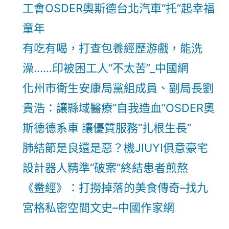
工會OSDER奧斯德台北汽車“托”起幸福
童年
有吃有喝，打查包養經歷游戲，能洗
澡……印被困工人“不太苦”_中國網
化州市衛生安康局黨組成員、副局長劉
貴浩：讓縣域醫療“自我造血”OSDER奧
斯德德系車 讓優質服務“扎根生長”
肺結節是良還是惡？機JIUYI俱意豪宅
設計器人精準“破案”終結患者煎熬
《鲞經》：打撈掉落的美食傳奇–找九
宮格私密空間文史–中國作家網