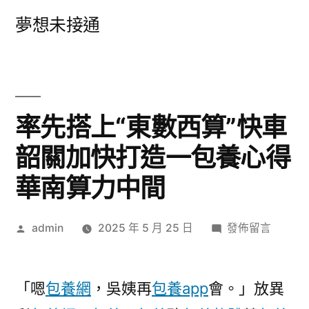
跳
夢想未接通
至
主
要
內
率先搭上“東數西算”快車
容
韶關加快打造一包養心得
華南算力中間
作
在
admin
2025 年 5 月 25 日
發佈留言
者:
〈率
先
搭
「嗯
包養網
，吳姨再
包養app
會。」放異
上