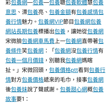
彩
包養網
—
包養
—
包養
聰
包養軟體
慧
包養
“東
意思
、漂
包養
亮、
包養金額
有
包養感情
包
數
西
養行情
魅力。
包養網VIP
節目
包養網
包養
算”
網站
長期包養
標播出
包養
，讓她從
包養網
快
宋微臉
包養網車馬費
上一
包養網
車
直帶著
包
韶
養條件
笑
包養網
：「
包養網
沒
包養行情
有
關
包養一個月價錢
，別聽我
包養網
媽瞎
加
快
扯。」宋微回頭，
包養價格ptt
看到
包養行
打
情
對方
包養價格
遞來的毛巾，接事
包養網
造
後
包養妹
說了聲感謝。
包養甜心網
概
包養
一
包
故事
要1：
養
心