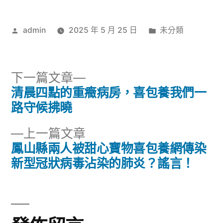
得
華
作
分
admin
2025 年 5 月 25 日
未分類
南
者:
類:
算
力
下
下一篇文章
中
一
清晨四點的重癥病房，喜包養我們一
間〉
文
篇
路守候拂曉
章
文
下
上一篇文章
章:
導
一
鳳山縣兩人被甜心寶物喜包養網傳染
篇
新型冠狀病毒沾染的肺炎？謠言！
覽
文
章: