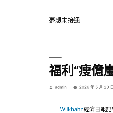
跳
至
夢想未接通
主
要
內
容
福利“瘦億
作
admin
2026 年 5 月 20 
者:
Wilkhahn
經濟日報記