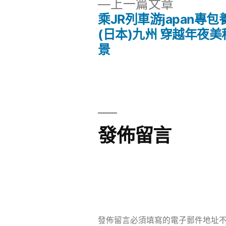
下
上一篇文章
一
乘JR列車游japan專
文
篇
(日本)九州 穿越年夜
文
景
章
章:
導
覽
發佈留言
發佈留言必須填寫的電子郵件地址