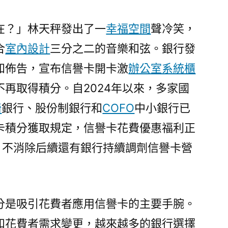
億
嵐
在？」林天秤發出了一
幸福空間
聲冷笑，
電
合
室內設計
三分之二的音樂和弦。銀行發
競
椅
知佈告，宣布信譽卡開卡激
辦公室系統櫃
身”
再取得積分。自2024年以來，多家國
的
信
椅
銀行、股份制銀行和
COFO
中小銀行已
譽
卡積分獲取規定，信譽卡花費優惠福利正
卡
，不消除后續還有銀行持續調劑信譽卡營
還
噴
鼻
嗎〉
分是吸引花費者應用信譽卡的主要手腕。
和花費者需求變更，越來越多的銀行選擇