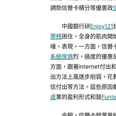
調劑信譽卡積分等優惠政
中國銀行研
Enjoy121
學椅
困住，全身的肌肉開
嚎。表現，一方面，信譽
系統傢俱
烈，過度的優惠
方面，跟著internet
出方法上風逐步削弱，花
信付出等方法。這些原因
桌
業的盈利形式和鼓
Fun
今朝，信譽卡營業曾