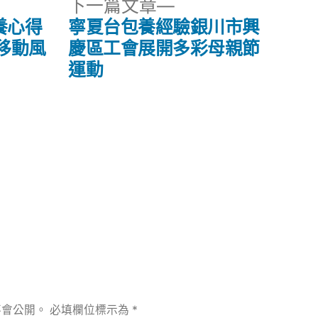
下
下一篇文章
一
包養心得
寧夏台包養經驗銀川市興
篇
美移動風
慶區工會展開多彩母親節
文
運動
章:
不會公開。
必填欄位標示為
*