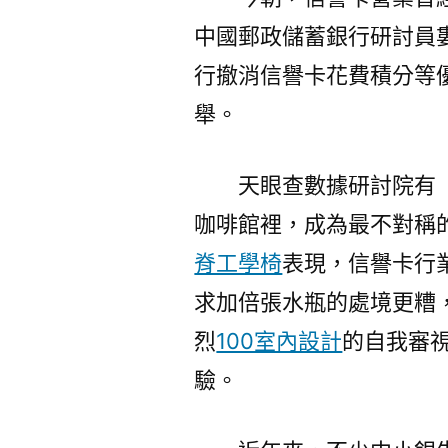
中國郵政儲蓄銀行研討員
行撤消信譽卡花費積分等
舉。
天眼查數據研討院有
咖啡館裡，成為最不對稱
脊工學椅
表現，信譽卡行
求加倍張水瓶的處境更糟
烈
100室內設計
的自我審
驗。