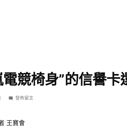
嵐電競椅身”的信譽卡
在
日
發佈留言
〈福
利
“瘦
者 王寶會