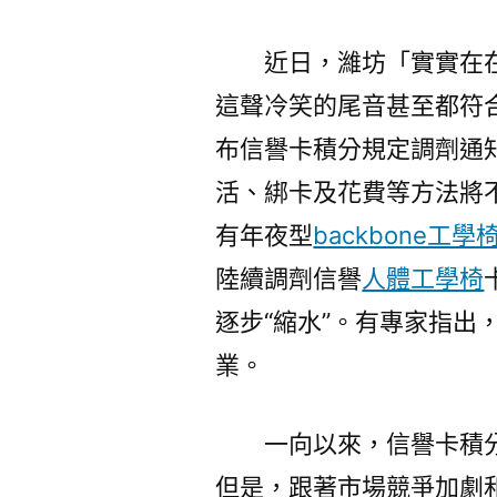
近日，濰坊「實實在
這聲冷笑的尾音甚至都符
布信譽卡積分規定調劑通
活、綁卡及花費等方法將不
有年夜型
backbone工學
陸續調劑信譽
人體工學椅
逐步“縮水”。有專家指出
業。
一向以來，信譽卡積
但是，跟著市場競爭加劇