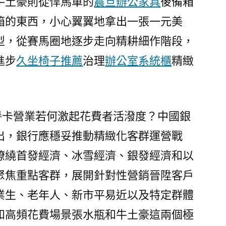
牛土豪則從悍馬車的
震旦辦公家具
後備箱
箱的東西，小心翼翼地拿出一張一元美
型，從賽馬圈地逐步走向精耕細作階段，
進步
久坐椅子推薦
治理
辦公室系統櫃
精緻
信譽卡營業若何激起花費者活潑度？中國銀
出，銀行應穩妥推動精緻化客群運營戰
繚繞首發經濟、冰雪經濟、銀發經濟和以
聚焦重點客群，展開針對性營銷晉陞客戶
業生、老年人、新市平易近以及特定群體
和高頻花費場景張水瓶和牛土豪這兩個極