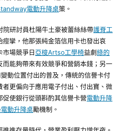
Standway電動升降桌
策。
討院研討員杜陽牛土豪被蕾絲絲帶
護脊工
始痙攣，他那張純金箔信用卡也發出哀
卡市場競爭日
亞梭Artso工學椅
益劇
綠的
反而能夠帶來有效競爭和營銷本錢；另一
付出和變動位置付出的普及，傳統的信譽卡付
費者更偏向于應用電子付出、付出寶、微
都促使銀行從頭斟酌其信譽卡營
電動升降
te電動升降桌
勵機制。
經進進存量時代，營業盈利壓力增年夜。