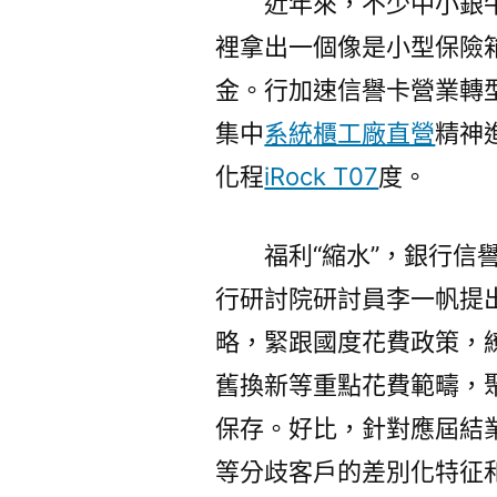
近年來，不少中小銀
裡拿出一個像是小型保險
金。行加速信譽卡營業轉
集中
系統櫃工廠直營
精神
化程
iRock T07
度。
福利“縮水”，銀行
行研討院研討員李一帆提
略，緊跟國度花費政策，
舊換新等重點花費範疇，
保存。好比，針對應屆結
等分歧客戶的差別化特征