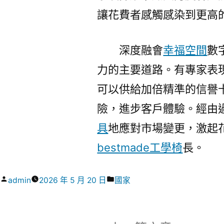
讓花費者感觸感染到更高
深度融會
幸福空間
數
力的主要道路。有專家表
可以供給加倍精準的信譽
險，進步客戶體驗。經由
具
地應對市場變更，激起
bestmade工學椅
長。
作
分
admin
2026 年 5 月 20 日
國家
者:
類: