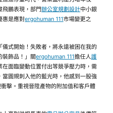
婁飛鵬表現，部門
辦公室規劃設計
中小銀
優惠是應對
ergohuman 111
市場變更之
「儀式開始！失敗者，將永遠被困在我的
的裝飾品！」關
ergohuman 111
擔任人
護
業在面臨變動位置付出等競爭壓力時，需
，當圓規刺入他的藍光時，他感到一股強
視衝擊。重視晉陞產物的附加值和客戶體