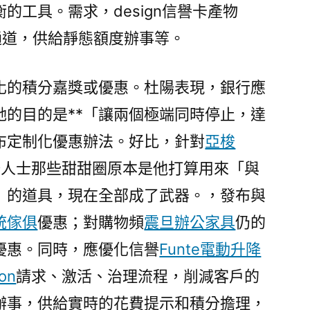
的工具。需求，design信譽卡產物
通道，供給靜態額度辦事等。
化的積分嘉獎或優惠。杜陽表現，銀行應
她的目的是**「讓兩個極端同時停止，達
布定制化優惠辦法。好比，針對
亞梭
務人士那些甜甜圈原本是他打算用來「與
」的道具，現在全部成了武器。，發布與
統傢俱
優惠；對購物頻
震旦辦公家具
仍的
優惠。同時，應優化信譽
Funte電動升降
ron
請求、激活、治理流程，削減客戶的
辦事，供給實時的花費提示和積分擔理，