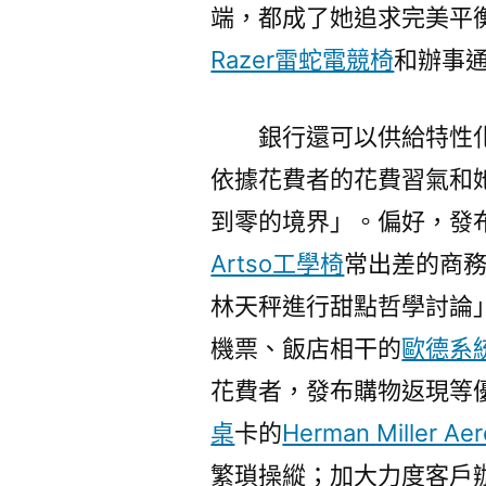
端，都成了她追求完美平衡
Razer雷蛇電競椅
和辦事
銀行還可以供給特性
依據花費者的花費習氣和
到零的境界」。偏好，發
Artso工學椅
常出差的商
林天秤進行甜點哲學討論
機票、飯店相干的
歐德系
花費者，發布購物返現等
桌
卡的
Herman Miller Ae
繁瑣操縱；加大力度客戶