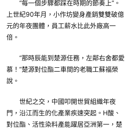
“每一個步驟都踩在時期的節奏上”。
上世紀90年月，小作坊變身產銷雙雙破億
元的年夜團體，員工薪水比此外廠高一
倍。
“那時辰能到楚源任務，左鄰右舍都愛
慕！”楚源對位酯二車間的老職工蘇福榮
說。
世紀之交，中國叩開世貿組織年夜
門，沿江而生的化產業疾速突起。H酸、
對位酯、活性染料產能躍居亞洲第一，楚