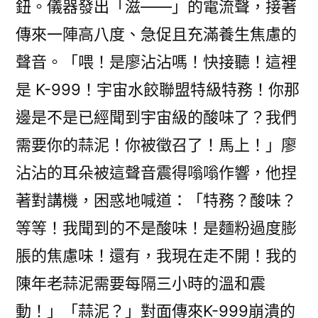
鈕。儀器發出「滋——」的電流聲，接著
傳來一陣高八度、急促且充滿養生焦慮的
聲音。「喂！是廖沾沾嗎！快接聽！這裡
是 K-999！宇宙水餃聯盟特級特務！你那
邊是不是已經聞到宇宙級的酸味了？我們
需要你的蒜泥！你被徵召了！馬上！」廖
沾沾的耳朵被這聲音震得嗡嗡作響，他捏
著對講機，困惑地喊道：「特務？酸味？
等等！我聞到的不是酸味！是麵粉過度膨
脹的焦慮味！還有，我現在走不開！我的
陳年老蒜泥需要每隔三小時的溫和震
動！」「蒜泥？」對面傳來K-999崩潰的