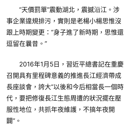
“天價罰單”震動湖北，震撼沿江。涉
事企業違規排污，實則是老楊小楊思惟沒
跟上時期變更：“身子進了新時期，思惟還
逗留在曩昔。”
2016年1月5日，習近平總書記在重慶
召開具有里程碑意義的推進長江經濟帶成
長座談會，誇大“以後和今后相當長一個時
代，要把修復長江生態周遭的狀況擺在壓
服性地位，共抓年夜維護，不搞年夜開
闢”。