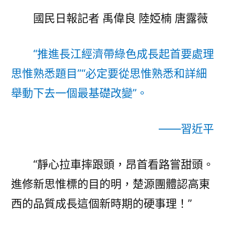
惟
國民日報記者 禹偉良 陸婭楠 唐露薇
“轉
甜
心
“推進長江經濟帶綠色成長起首要處理
寶
思惟熟悉題目”“必定要從思惟熟悉和詳細
貝
專
舉動下去一個最基礎改變”。
包
養
——習近平
網
彎”
記〉
“靜心拉車摔跟頭，昂首看路嘗甜頭。
進修新思惟標的目的明，楚源團體認高東
西的品質成長這個新時期的硬事理！”