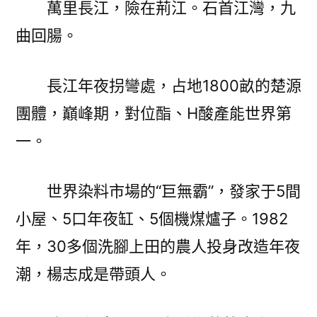
萬里長江，險在荊江。石首江灣，九
曲回腸。
長江年夜拐彎處，占地1800畝的楚源
團體，巔峰期，對位酯、H酸產能世界第
一。
世界染料市場的“巨無霸”，發家于5間
小屋、5口年夜缸、5個機煤爐子。1982
年，30多個洗腳上田的農人投身改造年夜
潮，楊志成是帶頭人。