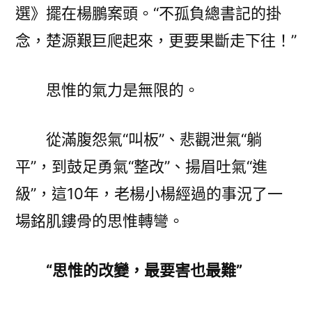
選》擺在楊鵬案頭。“不孤負總書記的掛
念，楚源艱巨爬起來，更要果斷走下往！”
思惟的氣力是無限的。
從滿腹怨氣“叫板”、悲觀泄氣“躺
平”，到鼓足勇氣“整改”、揚眉吐氣“進
級”，這10年，老楊小楊經過的事況了一
場銘肌鏤骨的思惟轉彎。
“思惟的改變，最要害也最難”