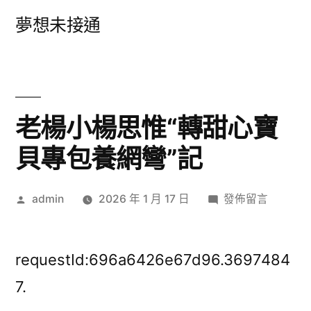
跳
夢想未接通
至
主
要
內
老楊小楊思惟“轉甜心寶
容
貝專包養網彎”記
作
在
admin
2026 年 1 月 17 日
發佈留言
者:
〈老
楊
小
requestId:696a6426e67d96.3697484
楊
7.
思