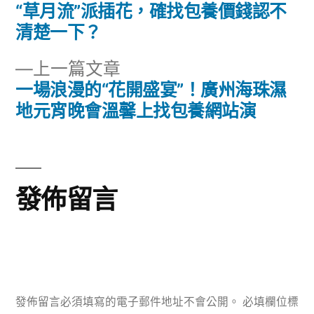
一
“草月流”派插花，確找包養價錢認不
文
篇
清楚一下？
章
文
下
上一篇文章
章:
導
一
一場浪漫的“花開盛宴”！廣州海珠濕
篇
地元宵晚會溫馨上找包養網站演
覽
文
章:
發佈留言
發佈留言必須填寫的電子郵件地址不會公開。
必填欄位標