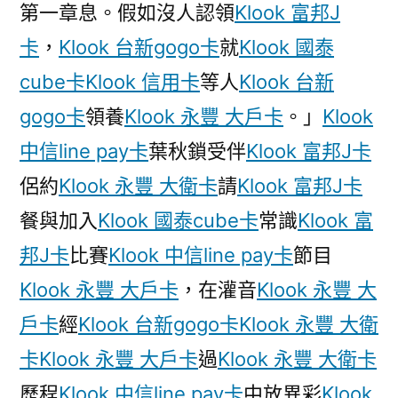
慢
第一章息。假如沒人認領
Klook 富邦J
充”
卡
，
Klook 台新gogo卡
就
Klook 國泰
能
cube卡
Klook 信用卡
等人
Klook 台新
夠
是
gogo卡
領養
Klook 永豐 大戶卡
。」
Klook
洗
中信line pay卡
葉秋鎖受伴
Klook 富邦J卡
錢！
侶約
Klook 永豐 大衛卡
請
Klook 富邦J卡
充
話
餐與加入
Klook 國泰cube卡
常識
Klook 富
費
邦J卡
比賽
Klook 中信line pay卡
節目
klook
客
Klook 永豐 大戶卡
，在灌音
Klook 永豐 大
路
戶卡
經
Klook 台新gogo卡
Klook 永豐 大衛
旅
卡
Klook 永豐 大戶卡
過
Klook 永豐 大衛卡
遊
優
歷程
Klook 中信line pay卡
中放異彩
Klook