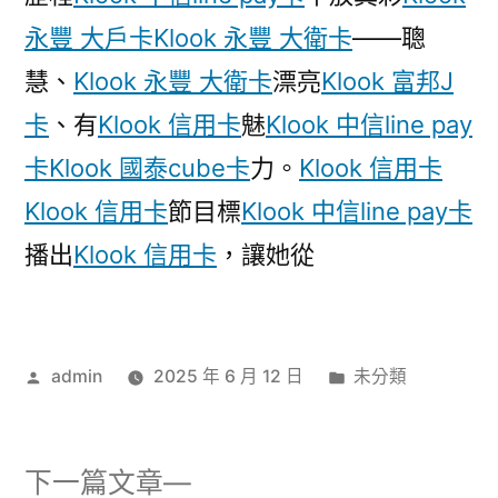
惠
永豐 大戶卡
Klook 永豐 大衛卡
——聰
會
構
慧、
Klook 永豐 大衛卡
漂亮
Klook 富邦J
成
卡
、有
Klook 信用卡
魅
Klook 中信line pay
“共
卡
Klook 國泰cube卡
力。
Klook 信用卡
犯”
被
Klook 信用卡
節目標
Klook 中信line pay卡
追
播出
Klook 信用卡
，讓她從
責
嗎？〉
作
分
admin
2025 年 6 月 12 日
未分類
者:
類:
下
下一篇文章