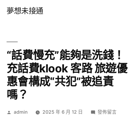
跳
夢想未接通
至
主
要
內
“話費慢充”能夠是洗錢！
容
充話費klook 客路 旅遊優
惠會構成“共犯”被追責
嗎？
作
在
admin
2025 年 6 月 12 日
發佈留言
者:
〈“話
費