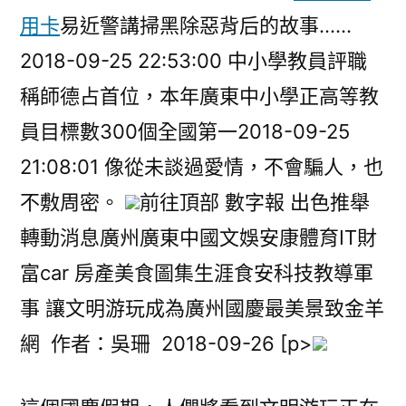
用卡
易近警講掃黑除惡背后的故事……
2018-09-25 22:53:00 中小學教員評職
稱師德占首位，本年廣東中小學正高等教
員目標數300個全國第一2018-09-25
21:08:01 像從未談過愛情，不會騙人，也
不敷周密。
前往頂部 數字報 出色推舉
轉動消息廣州廣東中國文娛安康體育IT財
富car 房產美食圖集生涯食安科技教導軍
事 讓文明游玩成為廣州國慶最美景致金羊
網 作者：吳珊 2018-09-26 [p>