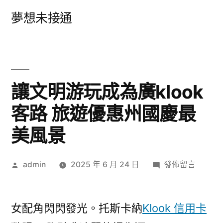
跳
夢想未接通
至
主
要
內
讓文明游玩成為廣klook
容
客路 旅遊優惠州國慶最
美風景
作
在
admin
2025 年 6 月 24 日
發佈留言
者:
〈讓
文
明
女配角閃閃發光。托斯卡納
Klook 信用卡
游