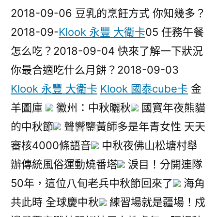
2018-09-06 豆乳的烹飪方式 你知幾多？
2018-09-
Klook 永豐 大衛卡
05 任務午餐
怎么吃？2018-09-04 快來了解一下狀況
你最合適吃什么月餅？2018-09-03
Klook 永豐 大衛卡
Klook 國泰cube卡
金
羊圖庫
徽州：中秋曬秋
國寶年夜熊貓
的中秋節
聲響鑒黃師多是年青女性 天天
審核4000條語音
中秋夜佛山松塘村舉
辦傳統風俗運動燒番塔
淚目！分開連隊
50年，這位八旬老兵中秋節回來了
海角
共此時 全球慶中秋
練習場就是疆場！戍