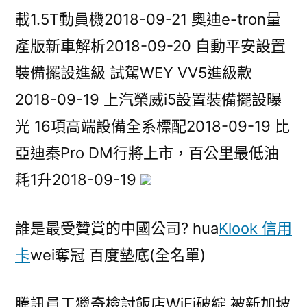
載1.5T動員機2018-09-21 奧迪e-tron量
產版新車解析2018-09-20 自動平安設置
裝備擺設進級 試駕WEY VV5進級款
2018-09-19 上汽榮威i5設置裝備擺設曝
光 16項高端設備全系標配2018-09-19 比
亞迪秦Pro DM行將上市，百公里最低油
耗1升2018-09-19
誰是最受贊賞的中國公司? hua
Klook 信用
卡
wei奪冠 百度墊底(全名單)
騰訊員工獵奇檢討飯店WiFi破綻 被新加坡