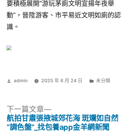
要積極展開“游玩茅廁文明宣揚年夜舉
動”，晉陞游客、市平易近文明如廁的認
識。
作
分
admin
2025 年 6 月 24 日
未分類
者:
類:
下
下一篇文章
一
航拍甘肅張掖城郊花海 斑斕如自然
文
篇
“調色盤”_找包養app金羊網新聞