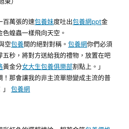
旭東）
一百萬張的速
包養妹
度吐出
包養網ppt
金
金色蝗蟲一樣飛向天空。
與空
包養
間的絕對對稱。
包養網
你們必須
零五秒，將對方送給我的禮物，放置在吧
格
黃金分
女大生包養俱樂部
割點上。」
調！那會讓我的非主流單戀變成主流的普
！」
包養網