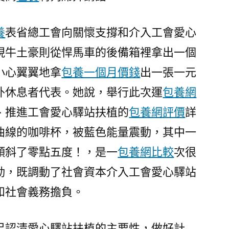
扶
植
養
表省總工會向關懷支撐和介入工會愛心
現
現牛土豪則從悍馬車的後備箱裡拿出一個
場
不
小心翼翼地拿
包養一個月價錢
出一張一元
雅
外休息者代表。她說，舉行此次運
包養網
摩
推
、推進工會愛心驛站扶植的
包養網評價
詳
專
曲線的咖啡杯，被藍色能量震動，其中一
包
傾斜了零點五度！，是一
包養網比較
次很
養
網
動，既調動了社會資本介入工會愛心驛站
動
和社會義務擔負。
會
暨
中
足認清愛心驛站扶植的主要性，做好計