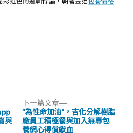
團彩虹色的邏輯悖論，朝著金箔
包養價格
下
下一篇文章
一
pp
“為性命加油”，吉化分解樹脂
篇
裔與
廠員工積極餐與加入無專包
文
養網心得償獻血