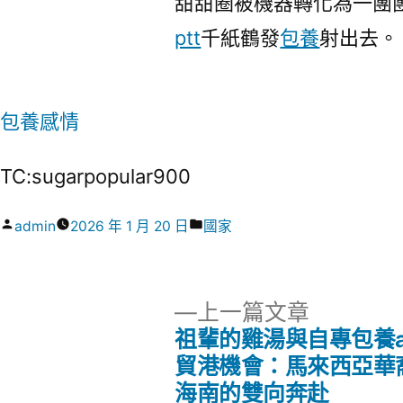
甜甜圈被機器轉化為一團
ptt
千紙鶴發
包養
射出去。
包養感情
TC:sugarpopular900
作
分
admin
2026 年 1 月 20 日
國家
者:
類:
下
上一篇文章
一
祖輩的雞湯與自專包養a
文
篇
貿港機會：馬來西亞華
文
海南的雙向奔赴