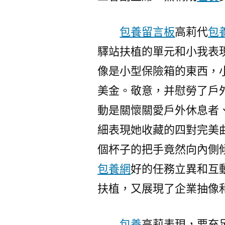
包養留言板
高莉代
包
驛站扶植的單元和小我表
像是小型保險箱的東西，
美金。敬意，并慰勞了戶
動是關懷關愛戶外休息者
細表現她收藏的四對完美
個杯子的把手竟然向內側
包養網
好的任務立異和互
扶植，又展現了企業抽像
包養
高莉表現，要充