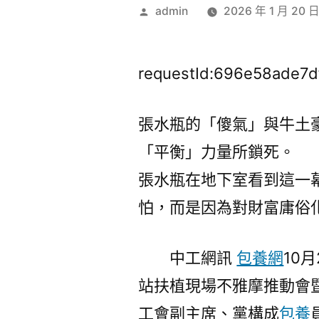
作
admin
2026 年 1 月 20 
者:
requestId:696e58ade7d
張水瓶的「傻氣」與牛土
「平衡」力量所鎖死。
張水瓶在地下室看到這一
怕，而是因為對財富庸俗
中工網訊
包養網
10
站扶植現場不雅摩推動會
工會副主席、黨構成
包養