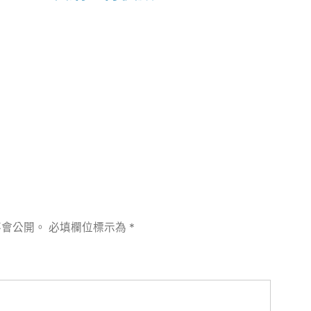
章:
不會公開。
必填欄位標示為
*