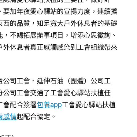
國
。要加年夜愛心驛站的宣揚力度，連續擴
石
油
東西的品質，知足寬大戶外休息者的基礎
開
能，不竭拓展辦事項目，增添心思徵詢、
放
戶外休息者真正感觸感染到工會組織帶來
日
運
動
舉
賣公司工會、延伸石油（團體）公司工
行〉
分公司工會交通了工會愛心驛站扶植任
工會配合簽署
包養app
工會愛心驛站扶植
養感情
起配合協定。