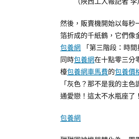
（陜西工人報記者 李
然後，販賣機開始以每秒
箔折成的千紙鶴，它們像
包養網
「第三階段：時間
同時
包養網
在十點零三分
檯
包養網車馬費
的
包養價
「灰色？那不是我的主色
通愛戀！這太不水瓶座了
包養網