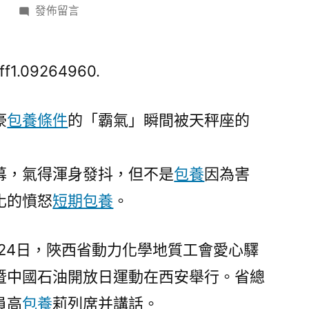
在
日
發佈留言
〈陜
西
省
ff1.09264960.
動
力
豪
包養條件
的「霸氣」瞬間被天秤座的
化
學
地
幕，氣得渾身發抖，但不是
包養
因為害
質
化的憤怒
短期包養
。
工
會
愛
月24日，陜西省動力化學地質工會愛心驛
心
暨中國石油開放日運動在西安舉行。省總
驛
站
員高
包養
莉列席并講話。