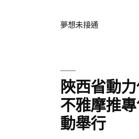
跳
至
夢想未接通
主
要
內
容
陜西省動力
不雅摩推專
動舉行