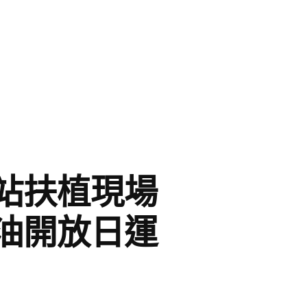
站扶植現場
油開放日運