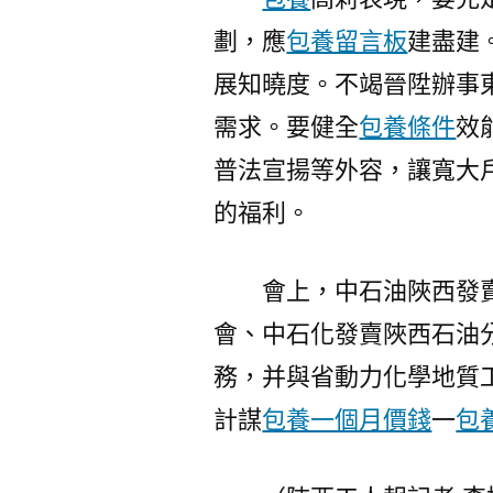
劃，應
包養留言板
建盡建
展知曉度。不竭晉陞辦事
需求。要健全
包養條件
效
普法宣揚等外容，讓寬大
的福利。
會上，中石油陜西發
會、中石化發賣陜西石油
務，并與省動力化學地質
計謀
包養一個月價錢
一
包