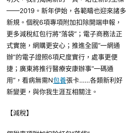
網
——2019。新年伊始，各範疇也迎來諸多
心
得
新規。個稅6項專項附加扣除開端申報，
這
更多減稅紅包行將“落袋”；電子商務法正
些
新
式實施，網購更安心；推進全國“一網通
規
辦”的電子證照6項尺度實行，處事更便
關
捷；廣東將推行醫療安康辦事“一碼通
乎
你
用”，看病無需N
包養
張卡……各類新利好
我〉
新變更，與你我生涯互相關注。
【減稅】