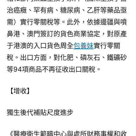
治癌癥、罕有病、糖尿病、乙肝等藥品亟
需）實行零關稅等。此外，依據邊疆與噴
鼻港、澳門簽訂的貨色商業協定，對原產
于港澳的入口貨色周全
包養妹
實行零關
稅。出口方面，對化肥、磷灰石、鐵礦砂
等94項商品不再征收出口關稅。
【增收】
獨生後代補貼尺度進步
《醫療衛生範疇中心與處所財務事權和收