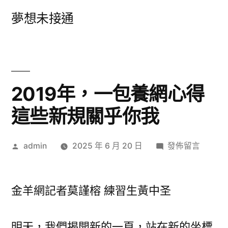
跳
夢想未接通
至
主
要
內
2019年，一包養網心得
容
這些新規關乎你我
作
在
admin
2025 年 6 月 20 日
發佈留言
者:
〈2019
年，
一
金羊網記者莫謹榕 練習生黃中圣
包
養
明天，我們揭開新的一頁，站在新的坐標