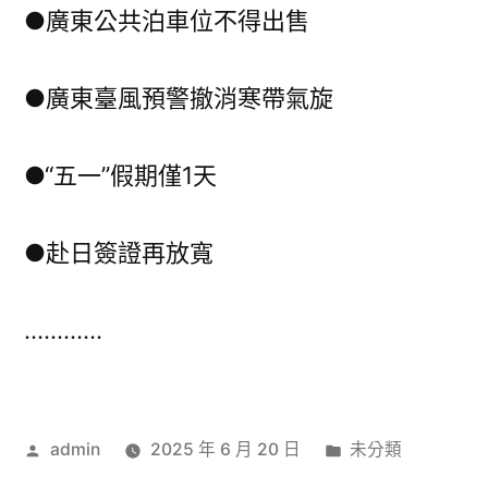
●廣東公共泊車位不得出售
●廣東臺風預警撤消寒帶氣旋
●“五一”假期僅1天
●赴日簽證再放寬
…………
作
分
admin
2025 年 6 月 20 日
未分類
者:
類: