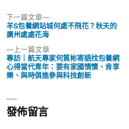
下
下一篇文章
一
羊S包養網站城何處不飛花？秋天的
文
篇
廣州處處花海
章
文
下
上一篇文章
章:
導
一
專訪｜航天專家何質彬寄語找包養網
篇
心得當代青年：要有家國情懷、肯享
覽
文
樂、與時俱進參與科技創新
章:
發佈留言