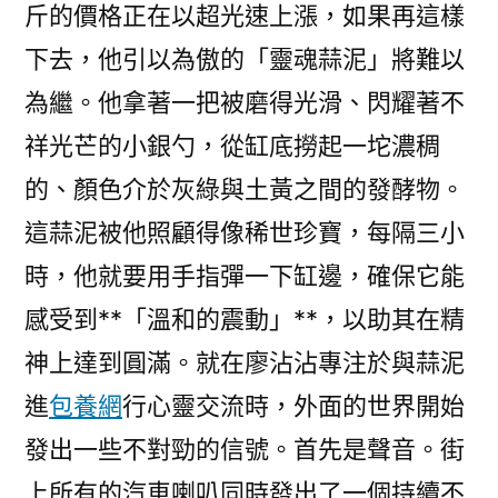
斤的價格正在以超光速上漲，如果再這樣
下去，他引以為傲的「靈魂蒜泥」將難以
為繼。他拿著一把被磨得光滑、閃耀著不
祥光芒的小銀勺，從缸底撈起一坨濃稠
的、顏色介於灰綠與土黃之間的發酵物。
這蒜泥被他照顧得像稀世珍寶，每隔三小
時，他就要用手指彈一下缸邊，確保它能
感受到**「溫和的震動」**，以助其在精
神上達到圓滿。就在廖沾沾專注於與蒜泥
進
包養網
行心靈交流時，外面的世界開始
發出一些不對勁的信號。首先是聲音。街
上所有的汽車喇叭同時發出了一個持續不