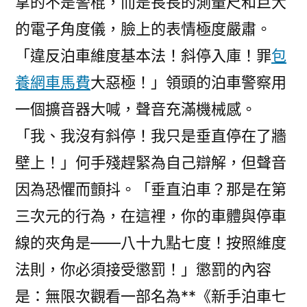
拿的不是警棍，而是長長的測量尺和巨大
的電子角度儀，臉上的表情極度嚴肅。
「違反泊車維度基本法！斜停入庫！罪
包
養網車馬費
大惡極！」領頭的泊車警察用
一個擴音器大喊，聲音充滿機械感。
「我、我沒有斜停！我只是垂直停在了牆
壁上！」何手殘趕緊為自己辯解，但聲音
因為恐懼而顫抖。「垂直泊車？那是在第
三次元的行為，在這裡，你的車體與停車
線的夾角是——八十九點七度！按照維度
法則，你必須接受懲罰！」懲罰的內容
是：無限次觀看一部名為**《新手泊車七