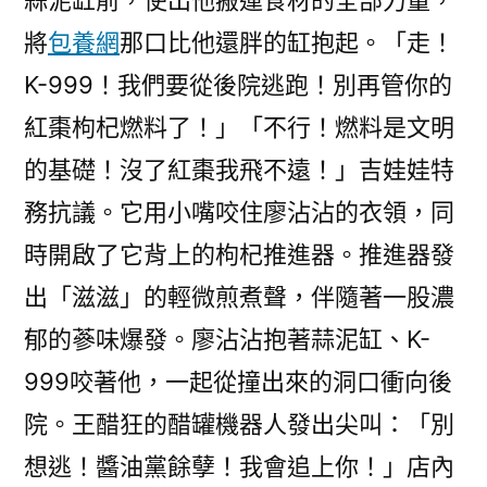
蒜泥缸前，使出他搬運食材的全部力量，
將
包養網
那口比他還胖的缸抱起。「走！
K-999！我們要從後院逃跑！別再管你的
紅棗枸杞燃料了！」「不行！燃料是文明
的基礎！沒了紅棗我飛不遠！」吉娃娃特
務抗議。它用小嘴咬住廖沾沾的衣領，同
時開啟了它背上的枸杞推進器。推進器發
出「滋滋」的輕微煎煮聲，伴隨著一股濃
郁的蔘味爆發。廖沾沾抱著蒜泥缸、K-
999咬著他，一起從撞出來的洞口衝向後
院。王醋狂的醋罐機器人發出尖叫：「別
想逃！醬油黨餘孽！我會追上你！」店內