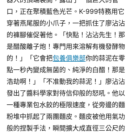
口，正在聚積藍色光芒。K-999特務用它
穿著燕尾服的小爪子，一把抓住了廖沾沾
的褲腳催促著他。「快點！沾沾先生！那
是醋酸離子炮！專門用來溶解有機發酵物
的！」「它會把
包養俱樂部
你的蒜泥在零
點一秒內變成無菌的、純淨的白醋！那是
浩劫啊！」「不准動我的蒜泥！」廖沾沾
發出了醬料學家對待信仰般的怒吼。他以
一種專業包水餃的極限速度，從旁邊的麵
粉堆中抓起了兩團麵皮。麵皮被他用氣功
般的捏製手法，瞬間擴大成直徑三公尺的