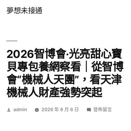
跳
夢想未接通
至
主
要
內
2026智博會·光亮甜心寶
容
貝專包養網察看｜從智博
會“機械人天團”，看天津
機械人財產強勢突起
作
在
admin
2026 年 6 月 6 日
發佈留言
者:
〈2026
智