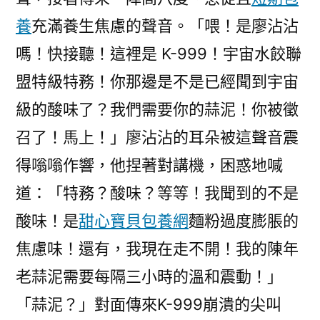
養
充滿養生焦慮的聲音。「喂！是廖沾沾
嗎！快接聽！這裡是 K-999！宇宙水餃聯
盟特級特務！你那邊是不是已經聞到宇宙
級的酸味了？我們需要你的蒜泥！你被徵
召了！馬上！」廖沾沾的耳朵被這聲音震
得嗡嗡作響，他捏著對講機，困惑地喊
道：「特務？酸味？等等！我聞到的不是
酸味！是
甜心寶貝包養網
麵粉過度膨脹的
焦慮味！還有，我現在走不開！我的陳年
老蒜泥需要每隔三小時的溫和震動！」
「蒜泥？」對面傳來K-999崩潰的尖叫