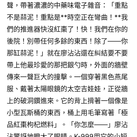
聲，帶著濃濃的中藥味電子雜音：「重點
不是蒜泥！重點是**時空正在彎曲！**我
們的推進器快沒紅棗了！快！我們在你的
後院！別帶任何多餘的東西！除了——你
那缸蒜泥！」就在廖沾沾還在糾結要不要
帶上他最珍愛的那把銀勺時，外面的牆壁
傳來一聲巨大的撞擊。一個穿著黑色燕尾
服、戴著太陽眼鏡的太空吉娃娃，正從牆
上的破洞鑽進來。它的背上揹著一個像是
小型瓦斯桶的東西，桶上用毛筆寫著「極
品紅棗枸杞燃料」。「你怎麼——」廖沾
沾驚訝地瞪大了眼睛。K-999用它的小短