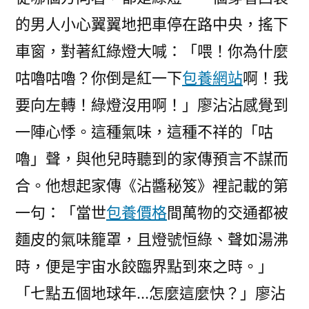
的男人小心翼翼地把車停在路中央，搖下
車窗，對著紅綠燈大喊：「喂！你為什麼
咕嚕咕嚕？你倒是紅一下
包養網站
啊！我
要向左轉！綠燈沒用啊！」廖沾沾感覺到
一陣心悸。這種氣味，這種不祥的「咕
嚕」聲，與他兒時聽到的家傳預言不謀而
合。他想起家傳《沾醬秘笈》裡記載的第
一句：「當世
包養價格
間萬物的交通都被
麵皮的氣味籠罩，且燈號恒綠、聲如湯沸
時，便是宇宙水餃臨界點到來之時。」
「七點五個地球年…怎麼這麼快？」廖沾