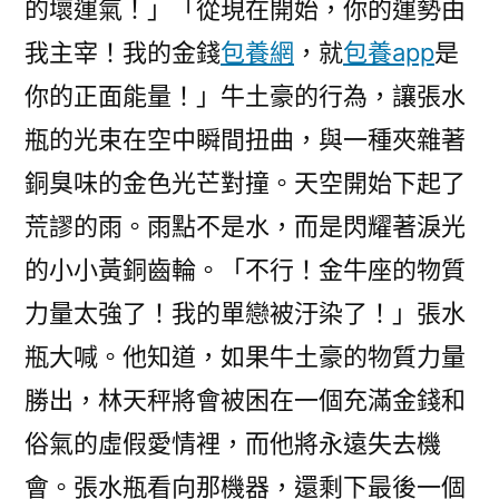
的壞運氣！」「從現在開始，你的運勢由
我主宰！我的金錢
包養網
，就
包養app
是
你的正面能量！」牛土豪的行為，讓張水
瓶的光束在空中瞬間扭曲，與一種夾雜著
銅臭味的金色光芒對撞。天空開始下起了
荒謬的雨。雨點不是水，而是閃耀著淚光
的小小黃銅齒輪。「不行！金牛座的物質
力量太強了！我的單戀被汙染了！」張水
瓶大喊。他知道，如果牛土豪的物質力量
勝出，林天秤將會被困在一個充滿金錢和
俗氣的虛假愛情裡，而他將永遠失去機
會。張水瓶看向那機器，還剩下最後一個