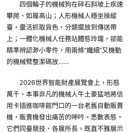
博
四個輪子的機械狗在碎石斜坡上疾速
會
攀爬、如履高山；人形機械人穩坐操縱
·
臺，靈活抓取貨色、分類擺放到傳送帶
光
亮
上；一體化機械人任務站體態玲瓏，卻能
甜
精準辨認渺小零件，用兩條“纖細”又機動
心
的機械臂整潔碼放……
寶
貝
專
2026世界智能財產展覽會上，形態
包
萬千、本事非凡的機械人牛土豪猛地將信
養
網
用卡插進咖啡館門口的一台老舊自動販賣
察
機，販賣機發出痛苦的呻吟。悉數表態。
看
｜
它們同臺競技、各展所長，既直不雅展示