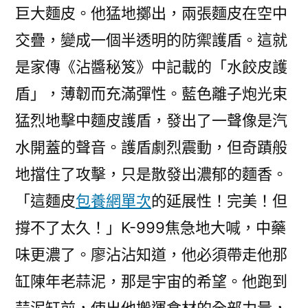
巨大麵皮。他猛地擲出，兩張麵皮在空中
交疊，變成一個半透明的防禦護盾。這就
是家傳《沾醬秘笈》中記載的「水餃皮護
盾」，薄韌而充滿彈性。藍色離子炮光束
猛烈地擊中麵皮護盾，發出了一聲像是汽
水開蓋的聲音。護盾劇烈震動，但奇蹟般
地擋住了攻擊，只是散發出濃郁的麵香。
「這麵皮
包養網單次
的延展性！完美！但
撐不了太久！」K-999焦急地大喊，中藥
味更濃了。廖沾沾知道，他必須帶走他那
缸陳年老蒜泥，那是宇宙的希望。他跑到