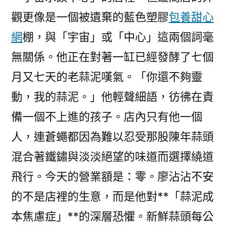
產
觀更像是一個被遺棄的藍色塑膠
包養甜心
強
勢
網
棚，與「宇宙」或「中心」這兩個詞毫
突
無關係。他正在對著一缸已經發酵了七個
起〉
月又七天的老蒜泥嘆氣。「你還不夠靈
動，我的蒜泥。」他輕聲細語，彷彿在責
備一個不上進的孩子。店內只有他一個
人，連蒼蠅都因為難以忍受那股陳年蒜頭
混合著鐵鏽與淡淡絕望的味道而選擇繞道
飛行。今天的營業額是：零。廖沾沾不安
的不是店裡的生意，而是他對**「蒜泥成
本焦慮症」**的深層恐懼。新鮮蒜頭每公