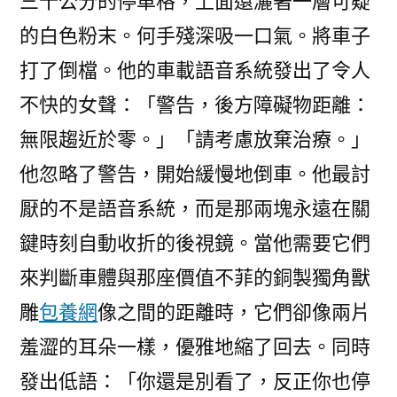
三十公分的停車格，上面還灑著一層可疑
的白色粉末。何手殘深吸一口氣。將車子
打了倒檔。他的車載語音系統發出了令人
不快的女聲：「警告，後方障礙物距離：
無限趨近於零。」「請考慮放棄治療。」
他忽略了警告，開始緩慢地倒車。他最討
厭的不是語音系統，而是那兩塊永遠在關
鍵時刻自動收折的後視鏡。當他需要它們
來判斷車體與那座價值不菲的銅製獨角獸
雕
包養網
像之間的距離時，它們卻像兩片
羞澀的耳朵一樣，優雅地縮了回去。同時
發出低語：「你還是別看了，反正你也停