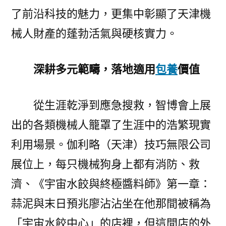
從
了前沿科技的魅力，更集中彰顯了天津機
智
械人財產的蓬勃活氣與硬核實力。
博
會
“機
深耕多元範疇，落地適用
包養
價值
械
人
從生涯乾淨到應急搜救，智博會上展
天
團”，
出的各類機械人籠罩了生涯中的浩繁現實
看
利用場景。伽利略（天津）技巧無限公司
天
津
展位上，每只機械狗身上都有消防、救
機
濟、《宇宙水餃與終極醬料師》第一章：
械
蒜泥與末日預兆廖沾沾坐在他那間被稱為
人
財
「宇宙水餃中心」的店裡，但這間店的外