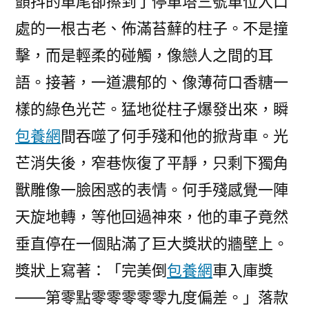
顫抖的車尾卻擦到了停車塔三號車位入口
處的一根古老、佈滿苔蘚的柱子。不是撞
擊，而是輕柔的碰觸，像戀人之間的耳
語。接著，一道濃郁的、像薄荷口香糖一
樣的綠色光芒。猛地從柱子爆發出來，瞬
包養網
間吞噬了何手殘和他的掀背車。光
芒消失後，窄巷恢復了平靜，只剩下獨角
獸雕像一臉困惑的表情。何手殘感覺一陣
天旋地轉，等他回過神來，他的車子竟然
垂直停在一個貼滿了巨大獎狀的牆壁上。
獎狀上寫著：「完美倒
包養網
車入庫獎
——第零點零零零零零九度偏差。」落款