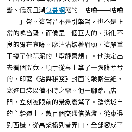
斷、低沉且潮
包養網
濕的「咕嚕——咕嚕
——」聲。這聲音不是引擎聲，也不是正
常的鳴笛聲，而像是一個巨大的、消化不
良的胃在哀嚎。廖沾沾皺著眉頭，這嚴重
干擾了他蒜泥的「寧靜冥想」。他決定出
去看個究竟，順手從桌上拿了一張髒兮兮
的，印著《沾醬秘笈》封面的皺衛生紙，
塞進口袋以備不時之需。他一腳踏出店
門，立刻被眼前的景象震驚了。整條城市
的主幹道上，數百個交通信號燈，從東邊
到西邊，從高架橋到巷弄口，全部變成了