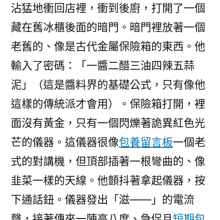
沾猛地衝回店裡，衝到後廚，打開了一個
藏在舊冰櫃後面的暗門。暗門裡放著一個
老舊的、像是古代金屬保險箱的東西。他
輸入了密碼：「一醬二醋三油四辣五蒜
泥」（這是醬料界的基礎公式，只有像他
這樣的傳統派才會用）。保險箱打開，裡
面沒有黃金，只有一個閃爍著詭異紅色光
芒的儀器。這儀器很像
包養留言板
一個老
式的對講機，但頂部插著一根彎曲的、像
韭菜一樣的天線。他顫抖著拿起儀器，按
下通話鈕。儀器發出「滋——」的電流
聲，接著傳來一陣高八度、急促且
短期包