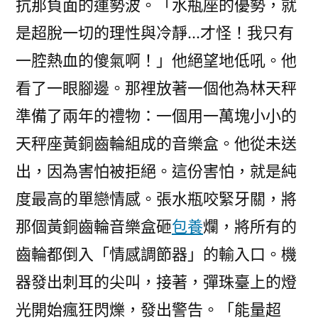
抗那負面的運勢波。「水瓶座的優勢，就
是超脫一切的理性與冷靜…才怪！我只有
一腔熱血的傻氣啊！」他絕望地低吼。他
看了一眼腳邊。那裡放著一個他為林天秤
準備了兩年的禮物：一個用一萬塊小小的
天秤座黃銅齒輪組成的音樂盒。他從未送
出，因為害怕被拒絕。這份害怕，就是純
度最高的單戀情感。張水瓶咬緊牙關，將
那個黃銅齒輪音樂盒砸
包養
爛，將所有的
齒輪都倒入「情感調節器」的輸入口。機
器發出刺耳的尖叫，接著，彈珠臺上的燈
光開始瘋狂閃爍，發出警告。「能量超