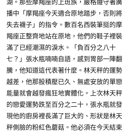
湖。那些摩羯座的上班族，嚴格遵守著廣
播中「摩羯座今天適合原地踏步，否則將
失去襪子」的指令。數百名西裝筆挺的摩
羯座正整齊地站在原地，他們的鞋子裡裝
滿了已經潮濕的淚水。「負百分之八十
七？」張水瓶喃喃自語，感到胃部一陣翻
騰，他知道這代表著什麼。林天秤的運勢
越差，他那股積壓已久、無處安放的單戀
能量就會越發瘋狂地實體化。上次林天秤
的戀愛運勢跌至百分之二十，張水瓶就發
現他的廚房裡長滿了巨大的、形狀是林天
秤側臉的粉紅色蘑菇。他必須在今天結束