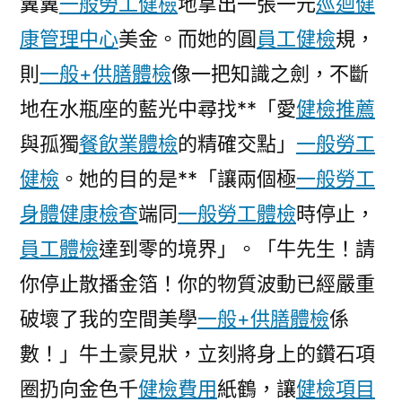
翼翼
一般勞工健檢
地拿出一張一元
巡迴健
秀
傳
康管理中心
美金。而她的圓
員工健檢
規，
醫
則
一般+供膳體檢
像一把知識之劍，不斷
院
地在水瓶座的藍光中尋找**「愛
體
健檢推薦
檢
與孤獨
餐飲業體檢
的精確交點」
一般勞工
項
健檢
。她的目的是**「讓兩個極
一般勞工
目
始
身體健康檢查
端同
一般勞工體檢
時停止，
供
員工體檢
達到零的境界」。「牛先生！請
給
你停止散播金箔！你的物質波動已經嚴重
疫
苗
破壞了我的空間美學
一般+供膳體檢
係
接
數！」牛土豪見狀，立刻將身上的鑽石項
種〉
圈扔向金色千
健檢費用
紙鶴，讓
健檢項目