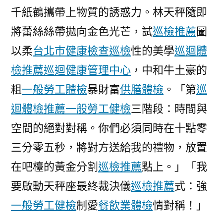
千紙鶴攜帶上物質的誘惑力。林天秤隨即
將蕾絲絲帶拋向金色光芒，試
巡檢推薦
圖
以柔
台北巿健康檢查
巡檢
性的美學
巡迴體
檢推薦
巡迴健康管理中心
，中和牛土豪的
粗
一般勞工體檢
暴財富
供膳體檢
。「第
巡
迴體檢推薦
一般勞工健檢
三階段：時間與
空間的絕對對稱。你們必須同時在十點零
三分零五秒，將對方送給我的禮物，放置
在吧檯的黃金分割
巡檢推薦
點上。」「我
要啟動天秤座最終裁決儀
巡檢推薦
式：強
一般勞工健檢
制愛
餐飲業體檢
情對稱！」