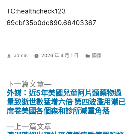
TC:healthcheck123
69cbf35b0dc890.66403367
作
分
admin
2026 年 4 月 1 日
國家
者:
類:
下
下一篇文章
一
外媒：近5年美國兒童阿片類藥物過
文
篇
量致逝世數猛增六倍 第四波濫用潮已
章
文
席卷美國各個森和診所減重角落
章:
導
下
上一篇文章