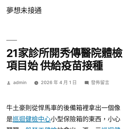
跳
夢想未接通
至
主
要
內
21家診所開秀傳醫院體檢
容
項目始 供給疫苗接種
作
在
admin
2026 年 4 月 1 日
發佈留言
者:
〈21
家
診
牛土豪則從悍馬車的後備箱裡拿出一個像
所
是
巡迴健檢中心
小型保險箱的東西，小心
開