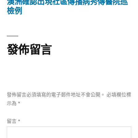
一
澳洲確認出現社區傳播病秀傳醫院巡
覽
篇
檢例
文
章:
發佈留言
發佈留言必須填寫的電子郵件地址不會公開。
必填欄位標
示為
*
留言
*