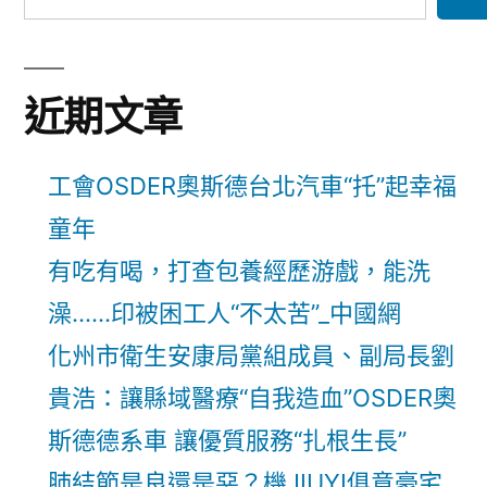
近期文章
工會OSDER奧斯德台北汽車“托”起幸福
童年
有吃有喝，打查包養經歷游戲，能洗
澡……印被困工人“不太苦”_中國網
化州市衛生安康局黨組成員、副局長劉
貴浩：讓縣域醫療“自我造血”OSDER奧
斯德德系車 讓優質服務“扎根生長”
肺結節是良還是惡？機JIUYI俱意豪宅